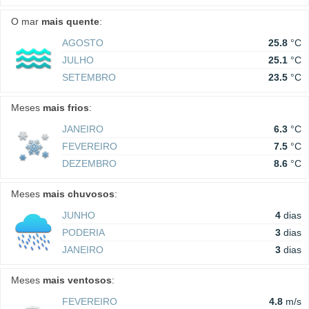
O mar
mais quente
:
AGOSTO
25.8
°C
JULHO
25.1
°C
SETEMBRO
23.5
°C
Meses
mais frios
:
JANEIRO
6.3
°C
FEVEREIRO
7.5
°C
DEZEMBRO
8.6
°C
Meses
mais chuvosos
:
JUNHO
4
dias
PODERIA
3
dias
JANEIRO
3
dias
Meses
mais ventosos
:
FEVEREIRO
4.8
m/s