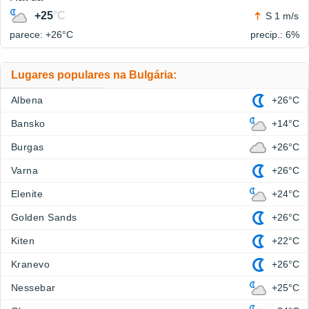
+25
°C
S 1 m/s
parece: +26°
C
precip.: 6%
Lugares populares na Bulgária:
Albena
+26°C
Bansko
+14°C
Burgas
+26°C
Varna
+26°C
Elenite
+24°C
Golden Sands
+26°C
Kiten
+22°C
Kranevo
+26°C
Nessebar
+25°C