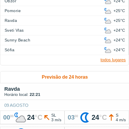
Obzor
+24°C
Pomorie
+25°C
Ravda
+25°C
Sveti Vlas
+24°C
Sunny Beach
+24°C
Sófia
+24°C
todos lugares
Previsão de 24 horas
Ravda
Horário local:
22:21
09 AGOSTO
SL
S
24
°
C
24
°
C
00
03
00
00
3 m/s
4 m/s