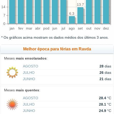
13.7
14
6.3
7
0
jan
fev
mar
abr
pod
jun
jul
ago
set
out
nov
dez
* Os gráficos acima mostram os dados médios dos últimos 3 anos.
Melhor época para férias em Ravda
Meses
mais ensolarados
:
AGOSTO
28
dias
JULHO
26
dias
JUNHO
21
dias
Meses
mais quentes
:
AGOSTO
28.4
°C
JULHO
28.1
°C
JUNHO
24.9
°C