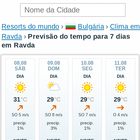
Resorts do mundo
Bulgária
Clima em
Ravda
Previsão do tempo para 7 dias
em Ravda
08.08
09.08
10.08
11.08
SÁB
DOM
SEG
TER
DIA
DIA
DIA
DIA
31
°C
29
°C
29
°C
29
°C
SO 5 m/s
SO 8 m/s
SO 7 m/s
O 4 m/s
precip.
precip.
precip.
precip.
1%
3%
1%
1%