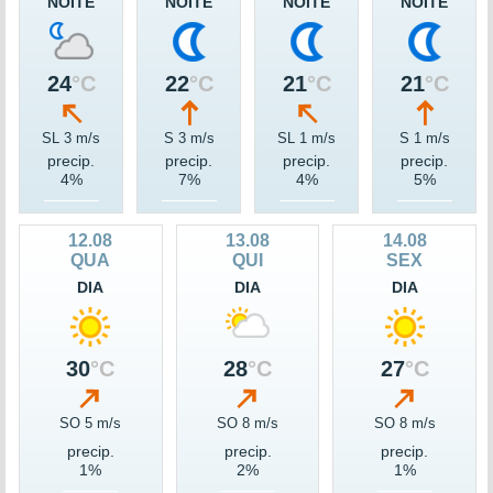
NOITE
NOITE
NOITE
NOITE
24
°C
22
°C
21
°C
21
°C
SL 3 m/s
S 3 m/s
SL 1 m/s
S 1 m/s
precip.
precip.
precip.
precip.
4%
7%
4%
5%
12.08
13.08
14.08
QUA
QUI
SEX
DIA
DIA
DIA
30
°C
28
°C
27
°C
SO 5 m/s
SO 8 m/s
SO 8 m/s
precip.
precip.
precip.
1%
2%
1%