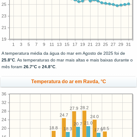
25
23
21
19
1
3
5
7
9
11
13
15
17
19
21
23
25
27
29
31
A temperatura média da água do mar em Agosto de 2025 foi de
25.8°C
. As temperaturas do mar mais altas e mais baixas durante o
mês foram
26.7°C
e
24.8°C
.
Temperatura do ar em Ravda, °C
36
32
28.2
27.9
28
24.7
24.0
24
21.0
20.7
18.8
20
18.5
18.3
17.9
16