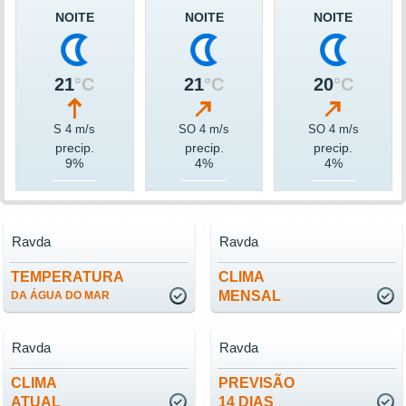
NOITE
NOITE
NOITE
21
°C
21
°C
20
°C
S 4 m/s
SO 4 m/s
SO 4 m/s
precip.
precip.
precip.
9%
4%
4%
Ravda
Ravda
TEMPERATURA
CLIMA
MENSAL
DA ÁGUA DO MAR
Ravda
Ravda
CLIMA
PREVISÃO
ATUAL
14 DIAS