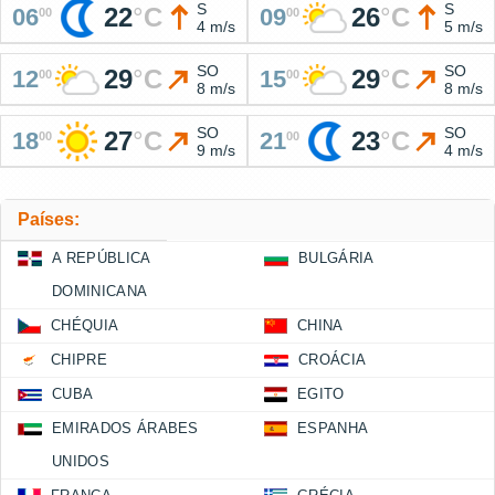
S
S
22
°
C
26
°
C
06
09
00
00
4 m/s
5 m/s
SO
SO
29
°
C
29
°
C
12
15
00
00
8 m/s
8 m/s
SO
SO
27
°
C
23
°
C
18
21
00
00
9 m/s
4 m/s
Países:
A REPÚBLICA
BULGÁRIA
DOMINICANA
CHÉQUIA
CHINA
CHIPRE
CROÁCIA
CUBA
EGITO
EMIRADOS ÁRABES
ESPANHA
UNIDOS