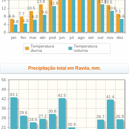
13.8
13.8
13.5
12.9
12
10.6
10.5
9.1
8.6
7.7
8
6.6
6.6
6.2
4.3
3.8
4
0
jan
fev
mar
abr
pod
jun
jul
ago
set
out
nov
dez
Temperatura
Temperatura
diurna
noturna
Precipitação total em Ravda, mm.
56
49
43.1
42.5
41.4
42
35
30.8
29.6
27.2
26.9
26.7
28
24.6
20.9
21