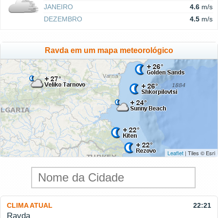
JANEIRO
4.6
m/s
DEZEMBRO
4.5
m/s
Ravda em um mapa meteorológico
Leaflet
| Tiles © Esri
CLIMA ATUAL
22:21
Ravda