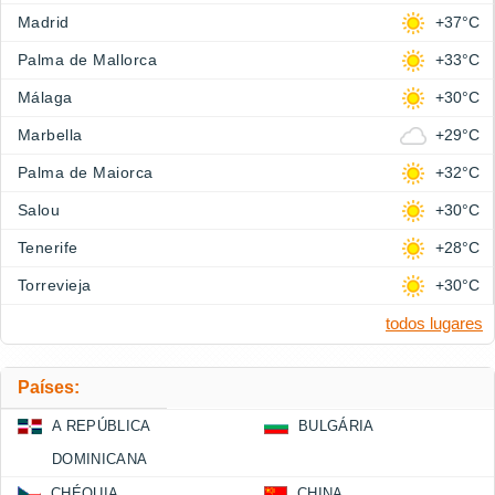
Madrid
+37°C
Palma de Mallorca
+33°C
Málaga
+30°C
Marbella
+29°C
Palma de Maiorca
+32°C
Salou
+30°C
Tenerife
+28°C
Torrevieja
+30°C
todos lugares
Países:
A REPÚBLICA
BULGÁRIA
DOMINICANA
CHÉQUIA
CHINA