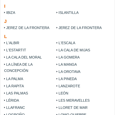
I
IBIZA
ISLANTILLA
J
JEREZ DE LA FRONTERA
JEREZ DE LA FRONTERA
L
L'ALBIR
L'ESCALA
L'ESTARTIT
LA CALA DE MIJAS
LA CALA DEL MORAL
LA GOMERA
LA LÍNEA DE LA
LA MANGA
CONCEPCIÓN
LA OROTAVA
LA PALMA
LA PINEDA
LA RAPITA
LANZAROTE
LAS PALMAS
LEÓN
LÉRIDA
LES MERAVELLES
LLAFRANC
LLORET DE MAR
LOGROÑO
LOMO QUIEBRE