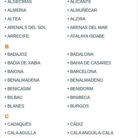
ALGECIRAS
ALICANTE
ALMERIA
ALMUÑÉCAR
ALTEA
ALZIRA
ARENALS DEL SOL
ARENAS DEL MAR
ARRECIFE
ATALAYA ISDABE
B
BADAJOZ
BADALONA
BADIA DE XABIA
BAHIA DE CASARES
BAIONA
BARCELONA
BENALMADENA
BENALMADENO
BENICASIM
BENIDORM
BILBAU
BINIBECA
BLANES
BURGOS
C
CADAQUÉS
CÁDIZ
CALA AGULLA
CALA ANGUILA-CALA