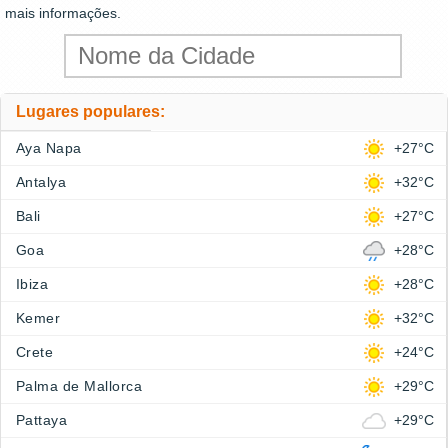
mais informações.
Lugares populares:
Aya Napa
+27°C
Antalya
+32°C
Bali
+27°C
Goa
+28°C
Ibiza
+28°C
Kemer
+32°C
Crete
+24°C
Palma de Mallorca
+29°C
Pattaya
+29°C