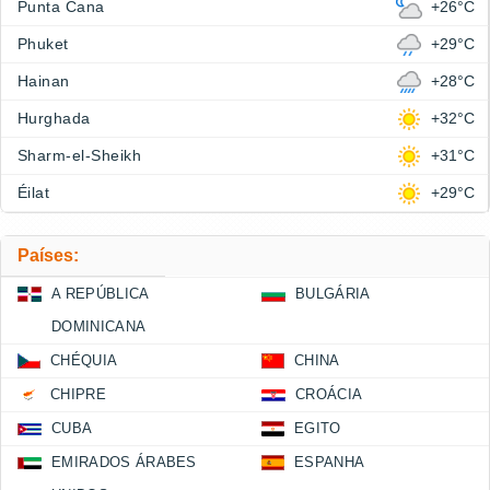
Punta Cana
+26°C
Phuket
+29°C
Hainan
+28°C
Hurghada
+32°C
Sharm-el-Sheikh
+31°C
Éilat
+29°C
Países:
A REPÚBLICA
BULGÁRIA
DOMINICANA
CHÉQUIA
CHINA
CHIPRE
CROÁCIA
CUBA
EGITO
EMIRADOS ÁRABES
ESPANHA