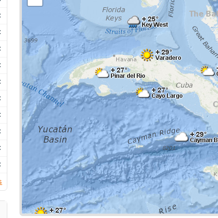
C
C
C
C
C
C
C
C
C
C
s