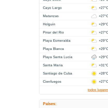
Cayo Largo
+27°
Matanzas
+27°
Holguin
+29°
Pinar del Rio
+27°
Playa Esmeralda
+29°
Playa Blanca
+29°
Playa Santa Lucia
+29°
Santa Maria
+31°
Santiago de Cuba
+28°
Cienfuegos
+27°
todos lugare
Países: