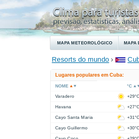
MAPA METEOROLÓGICO
MAPA 
ENCONTRE UM HOTEL
Resorts do mundo
Cu
Lugares populares em Cuba:
NOME
°C
Varadero
+29°
Havana
+27°
Cayo Santa Maria
+31°
Cayo Guillermo
+30°
Cayo Coco
+29°