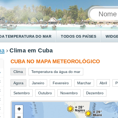
DA TEMPERATURA DO MAR
TODOS OS PAÍSES
WIDG
ba
Clima em Cuba
CUBA NO MAPA METEOROLÓGICO
Clima
Temperatura da água do mar
C
Agora
Janeiro
Fevereiro
Marchar
Abril
P
C
Setembro
Outubro
Novembro
Dezembro
C
+
C
−
C