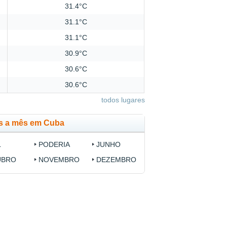
31.4°C
31.1°C
31.1°C
30.9°C
30.6°C
30.6°C
todos lugares
s a mês em Cuba
L
PODERIA
JUNHO
UBRO
NOVEMBRO
DEZEMBRO