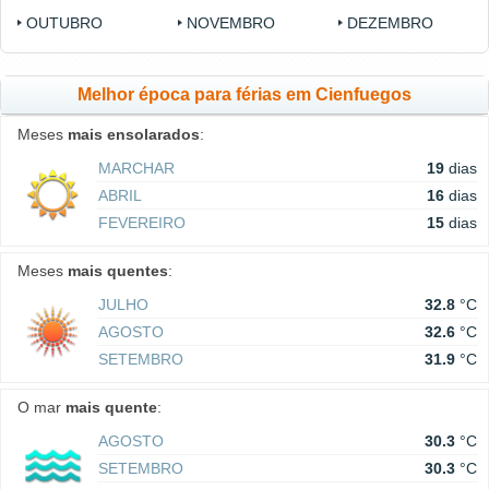
OUTUBRO
NOVEMBRO
DEZEMBRO
Melhor época para férias em Cienfuegos
Meses
mais ensolarados
:
MARCHAR
19
dias
ABRIL
16
dias
FEVEREIRO
15
dias
Meses
mais quentes
:
JULHO
32.8
°C
AGOSTO
32.6
°C
SETEMBRO
31.9
°C
O mar
mais quente
:
AGOSTO
30.3
°C
SETEMBRO
30.3
°C