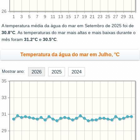
26
1
3
5
7
9
11
13
15
17
19
21
23
25
27
29
31
A temperatura média da água do mar em Setembro de 2025 foi de
30.8°C
. As temperaturas do mar mais altas e mais baixas durante o
mês foram
31.2°C
e
30.5°C
.
Temperatura da água do mar em Julho, °C
Mostrar ano:
2026
2025
2024
35
33
31
29