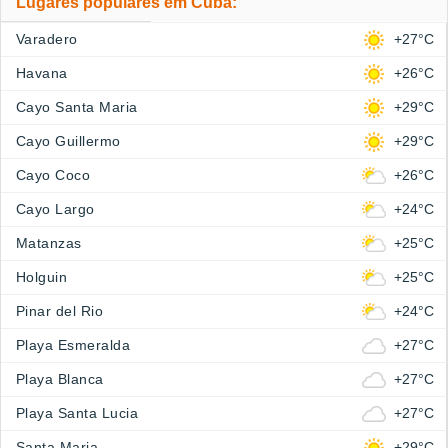
Lugares populares em Cuba:
Varadero
+27°C
Havana
+26°C
Cayo Santa Maria
+29°C
Cayo Guillermo
+29°C
Cayo Coco
+26°C
Cayo Largo
+24°C
Matanzas
+25°C
Holguin
+25°C
Pinar del Rio
+24°C
Playa Esmeralda
+27°C
Playa Blanca
+27°C
Playa Santa Lucia
+27°C
Santa Maria
+29°C