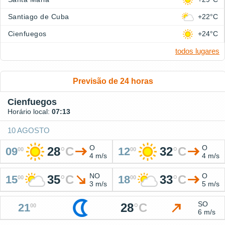
Santiago de Cuba
+22°C
Cienfuegos
+24°C
todos lugares
Previsão de 24 horas
Cienfuegos
Horário local:
07:13
10 AGOSTO
O
O
28
°
C
32
°
C
09
12
00
00
4 m/s
4 m/s
NO
O
35
°
C
33
°
C
15
18
00
00
3 m/s
5 m/s
SO
28
°
C
21
00
6 m/s