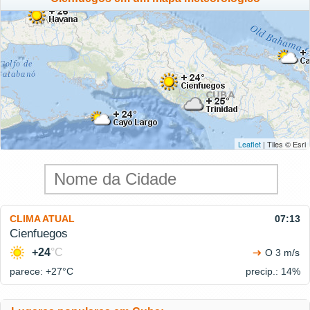
Leaflet
| Tiles © Esri
CLIMA ATUAL
07:13
Cienfuegos
+24
°C
O 3 m/s
parece: +27°
C
precip.: 14%