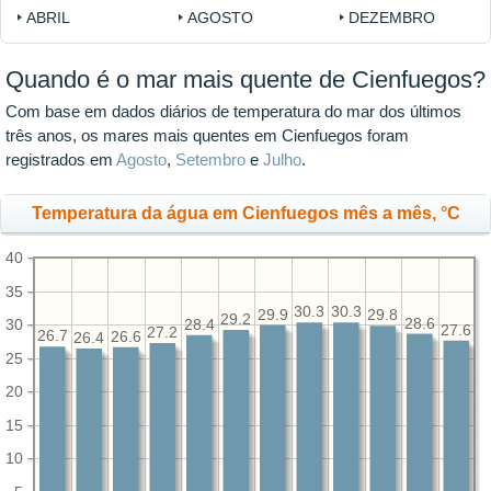
ABRIL
AGOSTO
DEZEMBRO
Quando é o mar mais quente de Cienfuegos?
Com base em dados diários de temperatura do mar dos últimos
três anos, os mares mais quentes em Cienfuegos foram
registrados em
Agosto
,
Setembro
e
Julho
.
Temperatura da água em Cienfuegos mês a mês, °C
40
35
30.3
30.3
29.9
29.8
29.2
28.6
30
28.4
27.6
27.2
26.7
26.6
26.4
25
20
15
10