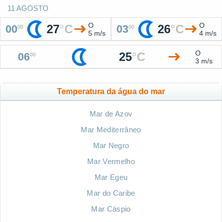
11 AGOSTO
O
O
27
°
C
26
°
C
00
03
00
00
5 m/s
4 m/s
O
25
°
C
06
00
3 m/s
Temperatura da água do mar
Mar de Azov
Mar Mediterrâneo
Mar Negro
Mar Vermelho
Mar Egeu
Mar do Caribe
Mar Cáspio