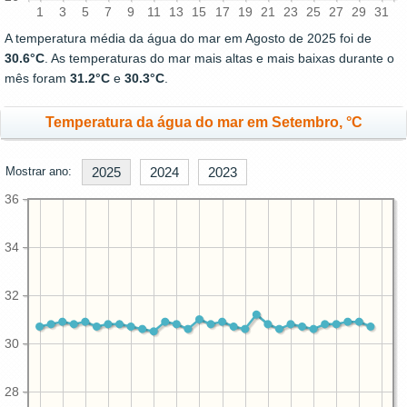
1
3
5
7
9
11
13
15
17
19
21
23
25
27
29
31
A temperatura média da água do mar em Agosto de 2025 foi de
30.6°C
. As temperaturas do mar mais altas e mais baixas durante o
mês foram
31.2°C
e
30.3°C
.
Temperatura da água do mar em Setembro, °C
Mostrar ano:
2025
2024
2023
36
34
32
30
28