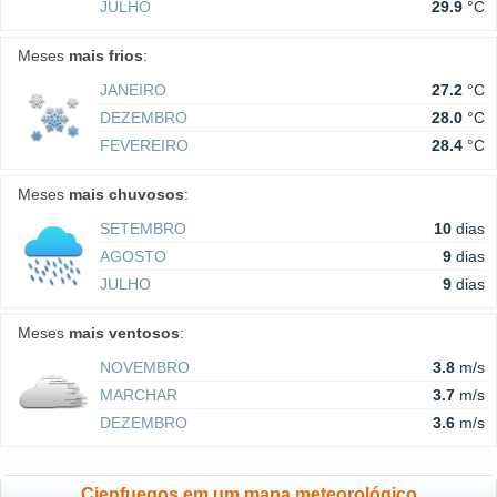
JULHO
29.9
°C
Meses
mais frios
:
JANEIRO
27.2
°C
DEZEMBRO
28.0
°C
FEVEREIRO
28.4
°C
Meses
mais chuvosos
:
SETEMBRO
10
dias
AGOSTO
9
dias
JULHO
9
dias
Meses
mais ventosos
:
NOVEMBRO
3.8
m/s
MARCHAR
3.7
m/s
DEZEMBRO
3.6
m/s
Cienfuegos em um mapa meteorológico