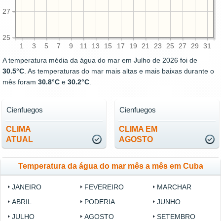
27
25
1
3
5
7
9
11
13
15
17
19
21
23
25
27
29
31
A temperatura média da água do mar em Julho de 2026 foi de
30.5°C
. As temperaturas do mar mais altas e mais baixas durante o
mês foram
30.8°C
e
30.2°C
.
Cienfuegos
Cienfuegos
CLIMA
CLIMA EM
ATUAL
AGOSTO
Temperatura da água do mar mês a mês em Cuba
JANEIRO
FEVEREIRO
MARCHAR
ABRIL
PODERIA
JUNHO
JULHO
AGOSTO
SETEMBRO