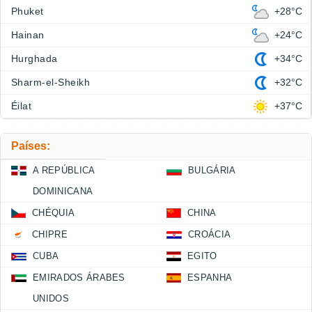
Phuket
+28°C
Hainan
+24°C
Hurghada
+34°C
Sharm-el-Sheikh
+32°C
Éilat
+37°C
Países:
A REPÚBLICA
BULGÁRIA
DOMINICANA
CHÉQUIA
CHINA
CHIPRE
CROÁCIA
CUBA
EGITO
EMIRADOS ÁRABES
ESPANHA
UNIDOS