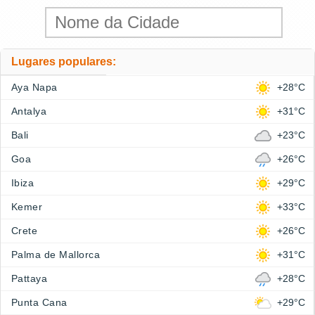
Lugares populares:
Aya Napa
+28°C
Antalya
+31°C
Bali
+23°C
Goa
+26°C
Ibiza
+29°C
Kemer
+33°C
Crete
+26°C
Palma de Mallorca
+31°C
Pattaya
+28°C
Punta Cana
+29°C