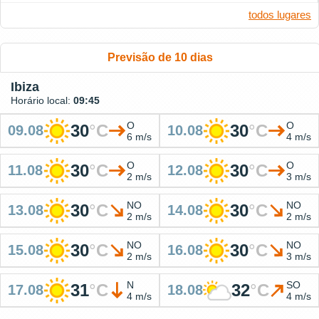
todos lugares
Previsão de 10 dias
Ibiza
Horário local:
09:45
O
O
30
°
C
30
°
C
09.08
10.08
6 m/s
4 m/s
O
O
30
°
C
30
°
C
11.08
12.08
2 m/s
3 m/s
NO
NO
30
°
C
30
°
C
13.08
14.08
2 m/s
2 m/s
NO
NO
30
°
C
30
°
C
15.08
16.08
2 m/s
3 m/s
N
SO
31
°
C
32
°
C
17.08
18.08
4 m/s
4 m/s