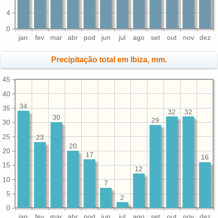
4
0
jan
fev
mar
abr
pod
jun
jul
ago
set
out
nov
dez
Precipitação total em Ibiza, mm.
45
40
34
35
32
32
30
29
30
25
23
20
20
17
16
15
12
10
7
5
2
0
jan
fev
mar
abr
pod
jun
jul
ago
set
out
nov
dez