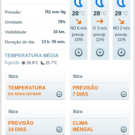
Pressão:
761 mm Hg
28
°C
28
°C
28
°C
Umidade:
78%
NO 6 m/s
O 3 m/s
NO 2 m/s
Visibilidade:
10 km.
precip.
precip.
precip.
10%
11%
11%
Duração do dia:
13 h. 55 min.
TEMPERATURA MÉDIA
Agosto
28.9°C
25.7°C
Ibiza
Ibiza
TEMPERATURA
PREVISÃO
7 DIAS
DA ÁGUA DO MAR
Ibiza
Ibiza
PREVISÃO
CLIMA
14 DIAS
MENSAL