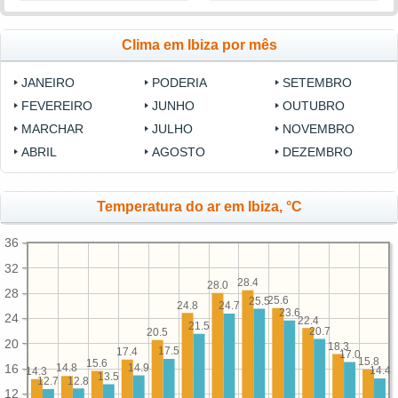
Clima em Ibiza por mês
JANEIRO
PODERIA
SETEMBRO
FEVEREIRO
JUNHO
OUTUBRO
MARCHAR
JULHO
NOVEMBRO
ABRIL
AGOSTO
DEZEMBRO
Temperatura do ar em Ibiza, °C
36
32
28.4
28.0
28
25.6
25.5
24.8
24.7
23.6
24
22.4
21.5
20.7
20.5
20
18.3
17.5
17.4
17.0
15.8
15.6
14.9
16
14.8
14.4
14.3
13.5
12.8
12.7
12