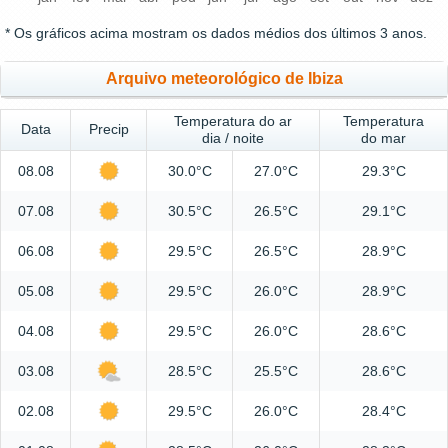
* Os gráficos acima mostram os dados médios dos últimos 3 anos.
Arquivo meteorológico de Ibiza
Temperatura do ar
Temperatura
Data
Precip
dia / noite
do mar
08.08
30.0°C
27.0°C
29.3°C
07.08
30.5°C
26.5°C
29.1°C
06.08
29.5°C
26.5°C
28.9°C
05.08
29.5°C
26.0°C
28.9°C
04.08
29.5°C
26.0°C
28.6°C
03.08
28.5°C
25.5°C
28.6°C
02.08
29.5°C
26.0°C
28.4°C