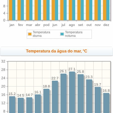
8
4
0
jan
fev
mar
abr
pod
jun
jul
ago
set
out
nov
dez
Temperatura
Temperatura
diurna
noturna
Temperatura da água do mar, °C
32
27.1
28
26.1
25.8
23.3
24
22.7
19.7
20
18.8
16.8
16.1
15.2
16
14.7
14.5
12
8