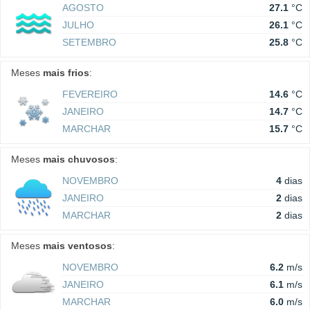
AGOSTO
27.1
°C
JULHO
26.1
°C
SETEMBRO
25.8
°C
Meses
mais frios
:
FEVEREIRO
14.6
°C
JANEIRO
14.7
°C
MARCHAR
15.7
°C
Meses
mais chuvosos
:
NOVEMBRO
4
dias
JANEIRO
2
dias
MARCHAR
2
dias
Meses
mais ventosos
:
NOVEMBRO
6.2
m/s
JANEIRO
6.1
m/s
MARCHAR
6.0
m/s