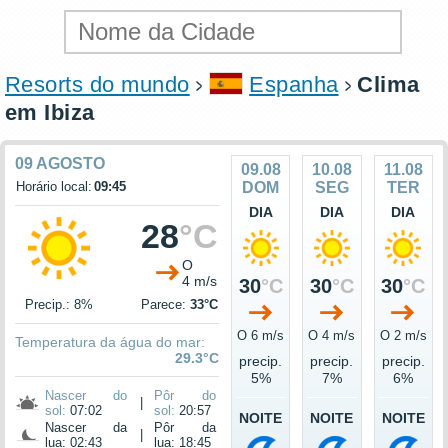
Resorts do mundo
Espanha
Clima
em Ibiza
09 AGOSTO
09.08
10.08
11.08
Horário local:
09:45
DOM
SEG
TER
DIA
DIA
DIA
28
°C
O
4 m/s
30
°C
30
°C
30
°C
Precip.: 8%
Parece:
33°C
O 6 m/s
O 4 m/s
O 2 m/s
Temperatura da água do mar:
29.3°C
precip.
precip.
precip.
5%
7%
6%
Nascer do
Pôr do
|
sol:
07:02
sol:
20:57
NOITE
NOITE
NOITE
Nascer da
Pôr da
|
lua: 02:43
lua: 18:45