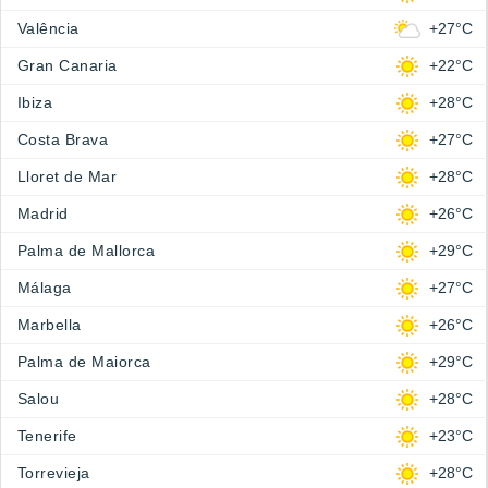
Valência
+27°C
Gran Canaria
+22°C
Ibiza
+28°C
Costa Brava
+27°C
Lloret de Mar
+28°C
Madrid
+26°C
Palma de Mallorca
+29°C
Málaga
+27°C
Marbella
+26°C
Palma de Maiorca
+29°C
Salou
+28°C
Tenerife
+23°C
Torrevieja
+28°C