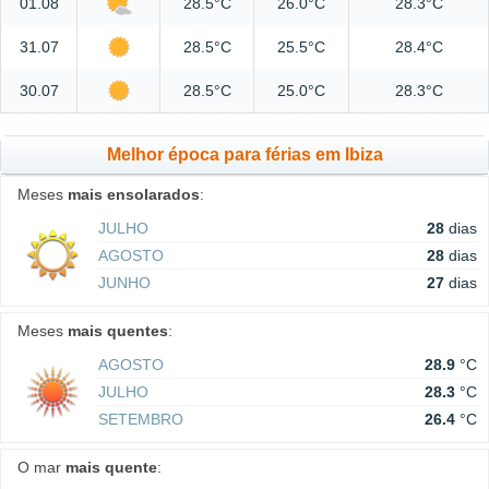
01.08
28.5°C
26.0°C
28.3°C
31.07
28.5°C
25.5°C
28.4°C
30.07
28.5°C
25.0°C
28.3°C
Melhor época para férias em Ibiza
Meses
mais ensolarados
:
JULHO
28
dias
AGOSTO
28
dias
JUNHO
27
dias
Meses
mais quentes
:
AGOSTO
28.9
°C
JULHO
28.3
°C
SETEMBRO
26.4
°C
O mar
mais quente
: