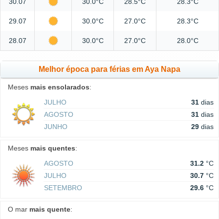
30.07
30.0°C
28.5°C
28.3°C
29.07
30.0°C
27.0°C
28.3°C
28.07
30.0°C
27.0°C
28.0°C
Melhor época para férias em Aya Napa
Meses
mais ensolarados
:
JULHO
31
dias
AGOSTO
31
dias
JUNHO
29
dias
Meses
mais quentes
:
AGOSTO
31.2
°C
JULHO
30.7
°C
SETEMBRO
29.6
°C
O mar
mais quente
: