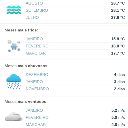
AGOSTO
28.7
°C
SETEMBRO
28.1
°C
JULHO
27.6
°C
Meses
mais frios
:
JANEIRO
15.9
°C
FEVEREIRO
16.0
°C
MARCHAR
17.7
°C
Meses
mais chuvosos
:
DEZEMBRO
4
dias
JANEIRO
3
dias
NOVEMBRO
2
dias
Meses
mais ventosos
:
JANEIRO
5.2
m/s
FEVEREIRO
5.0
m/s
MARCHAR
4.8
m/s