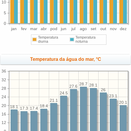
10
5
0
jan
fev
mar
abr
pod
jun
jul
ago
set
out
nov
dez
Temperatura
Temperatura
diurna
noturna
Temperatura da água do mar, °C
36
32
28.7
28.1
27.6
28
26
24.5
23.1
24
21.1
20.1
20
18.4
18.1
17.4
17.3
16
12