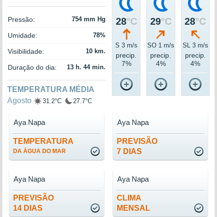
Pressão:
754 mm Hg
28
°C
29
°C
28
°C
Umidade:
78%
S 3 m/s
SO 1 m/s
SL 3 m/s
Visibilidade:
10 km.
precip.
precip.
precip.
7%
4%
4%
Duração do dia:
13 h. 44 min.
TEMPERATURA MÉDIA
Agosto
31.2°C
27.7°C
Aya Napa
Aya Napa
TEMPERATURA
PREVISÃO
7 DIAS
DA ÁGUA DO MAR
Aya Napa
Aya Napa
PREVISÃO
CLIMA
14 DIAS
MENSAL