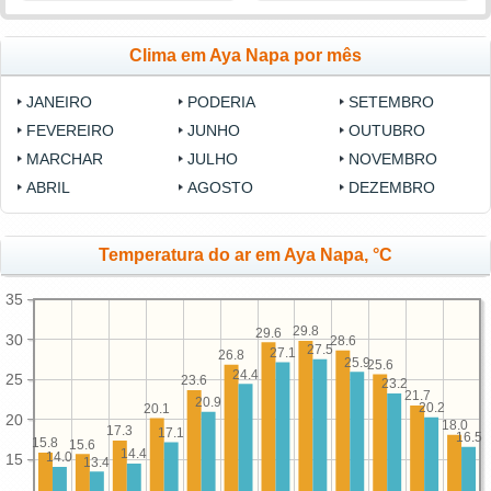
Clima em Aya Napa por mês
JANEIRO
PODERIA
SETEMBRO
FEVEREIRO
JUNHO
OUTUBRO
MARCHAR
JULHO
NOVEMBRO
ABRIL
AGOSTO
DEZEMBRO
Temperatura do ar em Aya Napa, °C
35
29.8
29.6
30
28.6
27.5
27.1
26.8
25.9
25.6
24.4
25
23.6
23.2
21.7
20.9
20.2
20.1
20
18.0
17.3
17.1
16.5
15.8
15.6
14.4
14.0
15
13.4