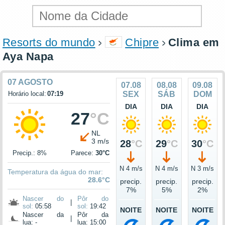
Resorts do mundo
Chipre
Clima em
Aya Napa
07 AGOSTO
07.08
08.08
09.08
Horário local:
07:19
SEX
SÁB
DOM
DIA
DIA
DIA
27
°C
NL
3 m/s
28
°C
29
°C
30
°C
Precip.: 8%
Parece:
30°C
N 4 m/s
N 4 m/s
N 3 m/s
Temperatura da água do mar:
28.6°C
precip.
precip.
precip.
7%
5%
2%
Nascer do
Pôr do
|
sol:
05:58
sol:
19:42
NOITE
NOITE
NOITE
Nascer da
Pôr da
|
lua: -
lua: 15:00