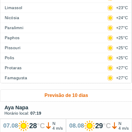
Limassol
+23°C
Nicósia
+24°C
Paralimni
+27°C
Paphos
+25°C
Pissouri
+25°C
Polis
+25°C
Protaras
+27°C
Famagusta
+27°C
Previsão de 10 dias
Aya Napa
Horário local:
07:19
N
N
28
°
C
29
°
C
07.08
08.08
4 m/s
4 m/s