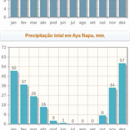
8
4
0
jan
fev
mar
abr
pod
jun
jul
ago
set
out
nov
dez
Precipitação total em Aya Napa, mm.
72
63
57
54
50
45
37
34
36
26
27
16
18
8
9
3
1
0
0
0
0
jan
fev
mar
abr
pod
jun
jul
ago
set
out
nov
dez