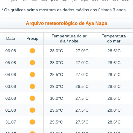
* Os gráficos acima mostram os dados médios dos últimos 3 anos.
Arquivo meteorológico de Aya Napa
Temperatura do ar
Temperatura
Data
Precip
dia / noite
do mar
06.08
28.0°C
27.0°C
28.6°C
05.08
28.0°C
27.0°C
28.6°C
04.08
28.5°C
27.0°C
28.7°C
03.08
29.0°C
26.5°C
28.6°C
02.08
30.0°C
27.5°C
28.6°C
01.08
29.5°C
27.5°C
28.8°C
31.07
29.5°C
27.5°C
28.6°C