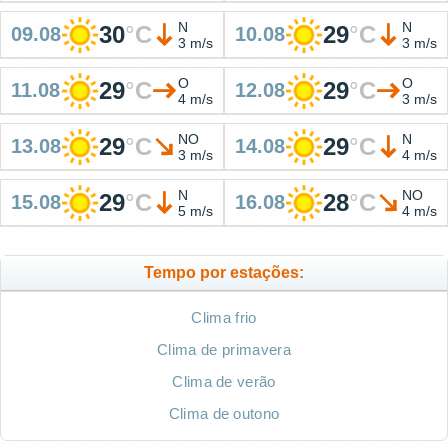
N
N
30
°
C
29
°
C
09.08
10.08
3 m/s
3 m/s
O
O
29
°
C
29
°
C
11.08
12.08
4 m/s
3 m/s
NO
N
29
°
C
29
°
C
13.08
14.08
3 m/s
4 m/s
N
NO
29
°
C
28
°
C
15.08
16.08
5 m/s
4 m/s
Tempo por estações:
Clima frio
Clima de primavera
Clima de verão
Clima de outono