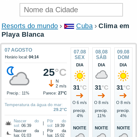
Resorts do mundo
Cuba
Clima em
Playa Blanca
07 AGOSTO
07.08
08.08
09.08
Horário local:
04:14
SEX
SÁB
DOM
DIA
DIA
DIA
25
°C
N
2 m/s
31
°C
31
°C
31
°C
Precip.: 11%
Parece:
27°C
O 6 m/s
O 8 m/s
O 8 m/s
Temperatura da água do mar:
29.2°C
precip.
precip.
precip.
4%
11%
4%
Nascer do
Pôr do
|
sol:
06:39
sol:
19:39
NOITE
NOITE
NOITE
Nascer da
Pôr da
|
lua: 01:03
lua: 15:02