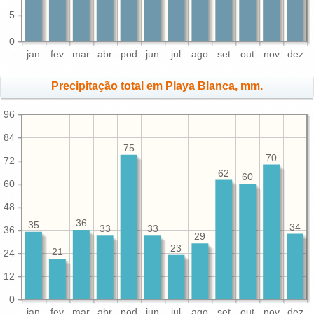
5
0
jan
fev
mar
abr
pod
jun
jul
ago
set
out
nov
dez
Precipitação total em Playa Blanca, mm.
96
84
75
70
72
62
60
60
48
36
35
34
33
33
36
29
23
21
24
12
0
jan
fev
mar
abr
pod
jun
jul
ago
set
out
nov
dez