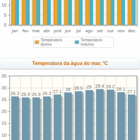
10
5
0
jan
fev
mar
abr
pod
jun
jul
ago
set
out
nov
dez
Temperatura
Temperatura
diurna
noturna
Temperatura da água do mar, °C
35
29.4
29.2
29
30
28.5
28.1
28
27.1
27.1
26.3
26.3
25.9
25.9
25
20
15
10