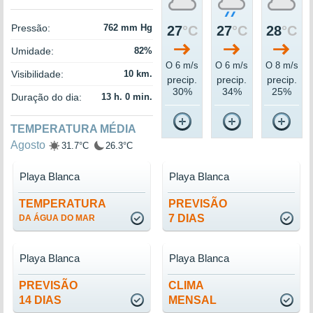
Pressão:
762 mm Hg
27
°C
27
°C
28
°C
Umidade:
82%
O 6 m/s
O 6 m/s
O 8 m/s
Visibilidade:
10 km.
precip.
precip.
precip.
30%
34%
25%
Duração do dia:
13 h. 0 min.
TEMPERATURA MÉDIA
Agosto
31.7°C
26.3°C
Playa Blanca
Playa Blanca
TEMPERATURA
PREVISÃO
7 DIAS
DA ÁGUA DO MAR
Playa Blanca
Playa Blanca
PREVISÃO
CLIMA
14 DIAS
MENSAL