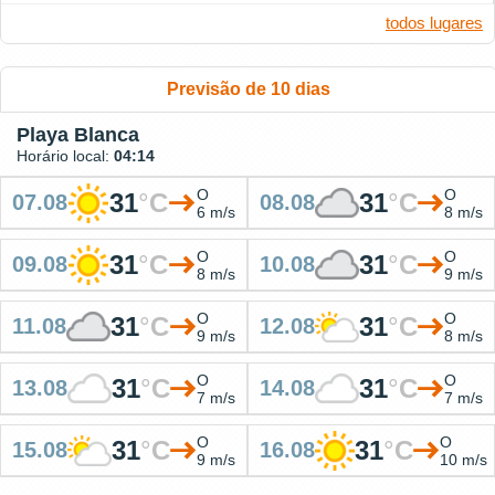
todos lugares
Previsão de 10 dias
Playa Blanca
Horário local:
04:14
O
O
31
°
C
31
°
C
07.08
08.08
6 m/s
8 m/s
O
O
31
°
C
31
°
C
09.08
10.08
8 m/s
9 m/s
O
O
31
°
C
31
°
C
11.08
12.08
9 m/s
8 m/s
O
O
31
°
C
31
°
C
13.08
14.08
7 m/s
7 m/s
O
O
31
°
C
31
°
C
15.08
16.08
9 m/s
10 m/s