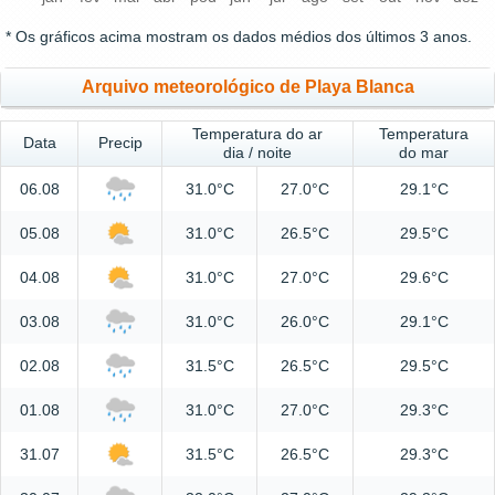
* Os gráficos acima mostram os dados médios dos últimos 3 anos.
Arquivo meteorológico de Playa Blanca
Temperatura do ar
Temperatura
Data
Precip
dia / noite
do mar
06.08
31.0°C
27.0°C
29.1°C
05.08
31.0°C
26.5°C
29.5°C
04.08
31.0°C
27.0°C
29.6°C
03.08
31.0°C
26.0°C
29.1°C
02.08
31.5°C
26.5°C
29.5°C
01.08
31.0°C
27.0°C
29.3°C
31.07
31.5°C
26.5°C
29.3°C