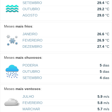
SETEMBRO
29.4
°C
OUTUBRO
29.2
°C
AGOSTO
29.0
°C
Meses
mais frios
:
JANEIRO
26.6
°C
FEVEREIRO
26.9
°C
DEZEMBRO
27.4
°C
Meses
mais chuvosos
:
PODERIA
5
dias
OUTUBRO
5
dias
SETEMBRO
4
dias
Meses
mais ventosos
:
JULHO
5.9
m/s
FEVEREIRO
5.8
m/s
MARCHAR
5.7
m/s