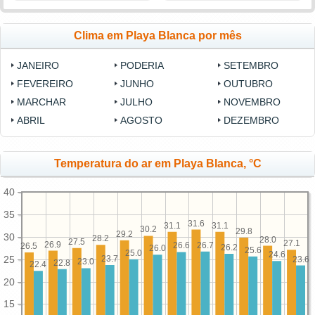
Clima em Playa Blanca por mês
JANEIRO
PODERIA
SETEMBRO
FEVEREIRO
JUNHO
OUTUBRO
MARCHAR
JULHO
NOVEMBRO
ABRIL
AGOSTO
DEZEMBRO
Temperatura do ar em Playa Blanca, °C
40
35
31.6
31.1
31.1
30.2
29.8
29.2
30
28.2
28.0
27.5
27.1
26.9
26.7
26.6
26.5
26.2
26.0
25.6
25.0
24.6
25
23.7
23.6
23.0
22.8
22.4
20
15