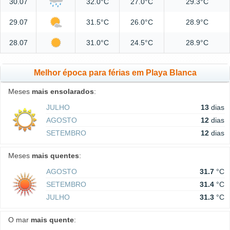
30.07
32.0°C
27.0°C
29.3°C
29.07
31.5°C
26.0°C
28.9°C
28.07
31.0°C
24.5°C
28.9°C
Melhor época para férias em Playa Blanca
Meses
mais ensolarados
:
JULHO
13
dias
AGOSTO
12
dias
SETEMBRO
12
dias
Meses
mais quentes
:
AGOSTO
31.7
°C
SETEMBRO
31.4
°C
JULHO
31.3
°C
O mar
mais quente
: