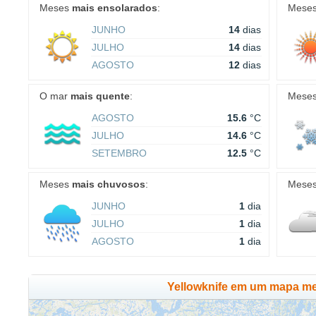
Meses
mais ensolarados
:
Mese
JUNHO
14
dias
JULHO
14
dias
AGOSTO
12
dias
O mar
mais quente
:
Mese
AGOSTO
15.6
°C
JULHO
14.6
°C
SETEMBRO
12.5
°C
Meses
mais chuvosos
:
Mese
JUNHO
1
dia
JULHO
1
dia
AGOSTO
1
dia
Yellowknife em um mapa me