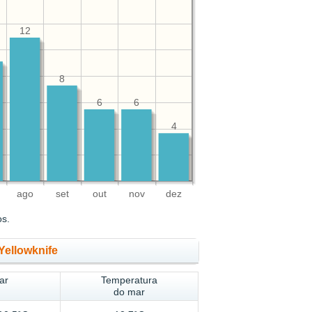
12
8
6
6
4
ago
set
out
nov
dez
os.
Yellowknife
ar
Temperatura
do mar