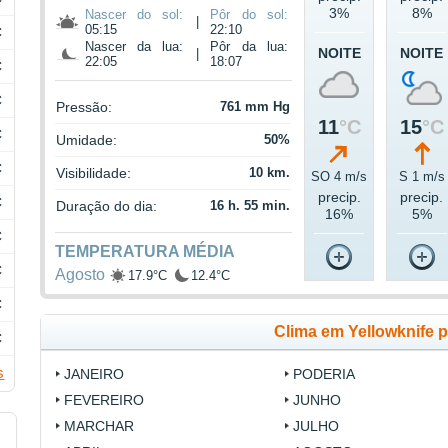
3%
8%
Nascer do sol:
Pôr do sol:
|
05:15
22:10
C
Nascer da lua:
Pôr da lua:
NOITE
NOITE
|
22:05
18:07
C
C
Pressão:
761 mm Hg
11
°C
15
°C
C
Umidade:
50%
C
Visibilidade:
10 km.
SO 4 m/s
S 1 m/s
precip.
precip.
C
Duração do dia:
16 h. 55 min.
16%
5%
C
TEMPERATURA MÉDIA
C
Agosto
17.9°C
12.4°C
C
Clima em Yellowknife 
C
s
JANEIRO
PODERIA
FEVEREIRO
JUNHO
MARCHAR
JULHO