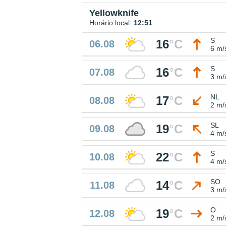
Yellowknife
Horário local:
12:51
S
16
°
C
06.08
6 m/
S
16
°
C
07.08
3 m/
NL
17
°
C
08.08
2 m/
SL
19
°
C
09.08
4 m/
S
22
°
C
10.08
4 m/
SO
14
°
C
11.08
3 m/
O
19
°
C
12.08
2 m/