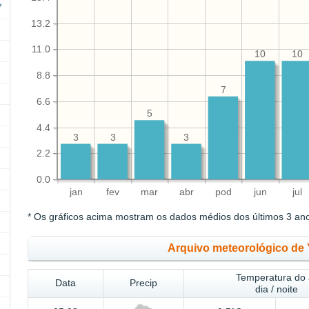
13.2
11.0
10
10
8.8
7
6.6
5
4.4
3
3
3
2.2
0.0
jan
fev
mar
abr
pod
jun
jul
* Os gráficos acima mostram os dados médios dos últimos 3 an
Arquivo meteorológico de 
Temperatura do 
Data
Precip
dia / noite