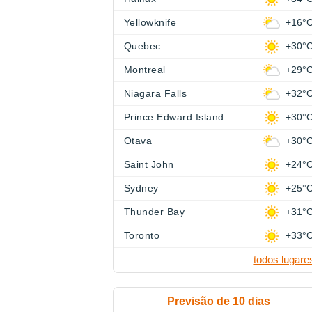
Yellowknife
+16°
Quebec
+30°
Montreal
+29°
Niagara Falls
+32°
Prince Edward Island
+30°
Otava
+30°
Saint John
+24°
Sydney
+25°
Thunder Bay
+31°
Toronto
+33°
todos lugare
Previsão de 10 dias