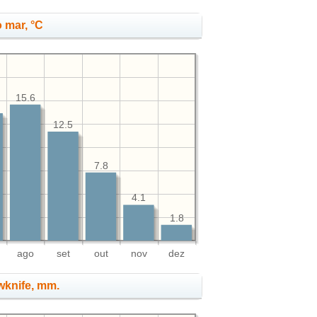
 mar, °C
15.6
12.5
7.8
4.1
1.8
ago
set
out
nov
dez
owknife, mm.