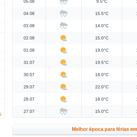
05.08
9.5°C
04.08
15.5°C
03.08
14.0°C
02.08
15.0°C
01.08
19.0°C
31.07
19.5°C
30.07
18.0°C
29.07
22.0°C
28.07
18.0°C
27.07
15.0°C
s
Melhor época para férias em