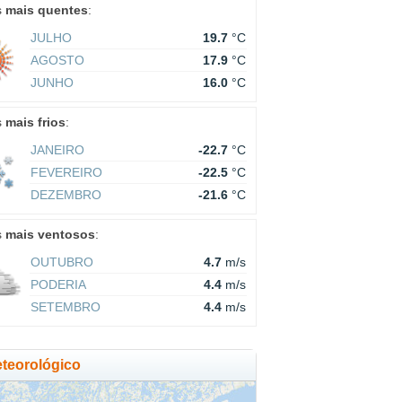
s
mais quentes
:
JULHO
19.7
°C
AGOSTO
17.9
°C
JUNHO
16.0
°C
s
mais frios
:
JANEIRO
-22.7
°C
FEVEREIRO
-22.5
°C
DEZEMBRO
-21.6
°C
s
mais ventosos
:
OUTUBRO
4.7
m/s
PODERIA
4.4
m/s
SETEMBRO
4.4
m/s
teorológico