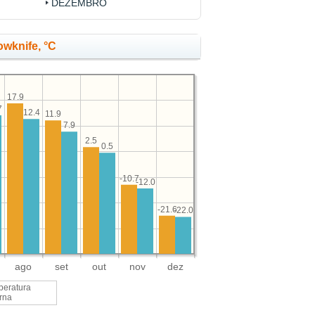
DEZEMBRO
owknife, °C
17.9
7
12.4
11.9
7.9
2.5
0.5
-10.7
-12.0
-21.6
-22.0
ago
set
out
nov
dez
peratura
rna