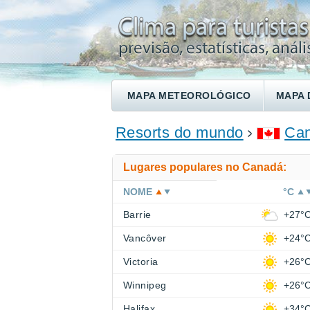
MAPA METEOROLÓGICO
MAPA 
ENCONTRE UM HOTEL
Resorts do mundo
Ca
Lugares populares no Canadá:
NOME
°C
Barrie
+27°
Vancôver
+24°
Victoria
+26°
Winnipeg
+26°
Halifax
+34°