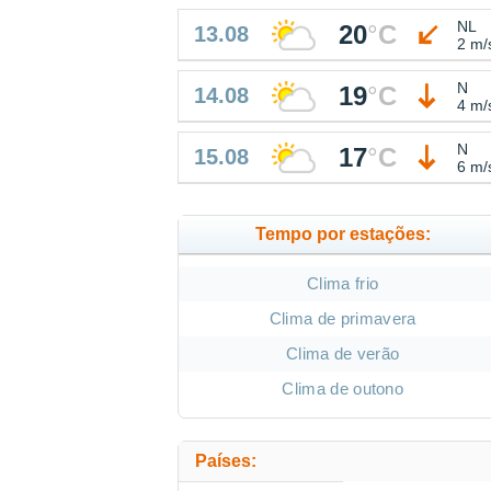
NL
20
°
C
13.08
2 m/
N
19
°
C
14.08
4 m/
N
17
°
C
15.08
6 m/
Tempo por estações:
Clima frio
Clima de primavera
Clima de verão
Clima de outono
Países: