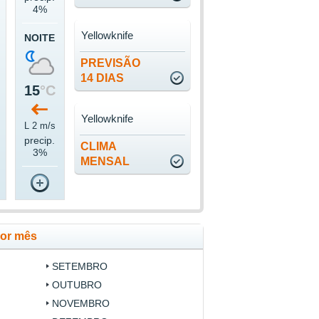
4%
Yellowknife
NOITE
PREVISÃO
14 DIAS
15
°C
Yellowknife
L 2 m/s
precip.
CLIMA
3%
MENSAL
por mês
SETEMBRO
OUTUBRO
NOVEMBRO