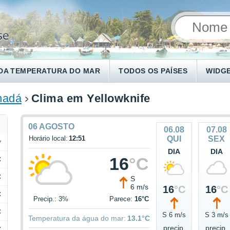
DA TEMPERATURA DO MAR
TODOS OS PAÍSES
WIDG
nadá
Clima em Yellowknife
06 AGOSTO
06.08
07.08
Horário local:
12:51
QUI
SEX
DIA
DIA
16
°C
C
C
S
6 m/s
16
°C
16
°C
C
Precip.: 3%
Parece:
16°C
C
S 6 m/s
S 3 m/s
Temperatura da água do mar:
13.1°C
precip.
precip.
C