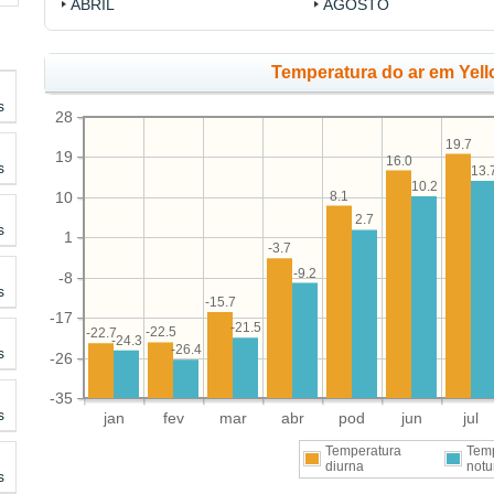
ABRIL
AGOSTO
Temperatura do ar em Yell
s
28
19.7
19
16.0
s
13.
10.2
8.1
10
2.7
s
1
-3.7
-9.2
-8
s
-15.7
-17
-21.5
-22.5
-22.7
-24.3
-26.4
s
-26
-35
s
jan
fev
mar
abr
pod
jun
jul
Temperatura
Tem
diurna
notu
s