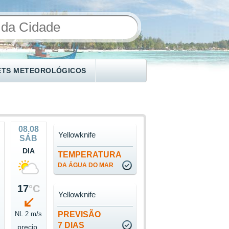
ETS METEOROLÓGICOS
08.08
Yellowknife
SÁB
DIA
TEMPERATURA
DA ÁGUA DO MAR
17
°C
Yellowknife
NL 2 m/s
PREVISÃO
7 DIAS
precip.