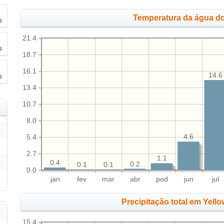
Temperatura da água do
s
21.4
s
18.7
16.1
14.6
s
13.4
10.7
8.0
5.4
4.6
2.7
1.1
0.4
0.2
0.1
0.1
0.0
jan
fev
mar
abr
pod
jun
jul
Precipitação total em Yell
15.4