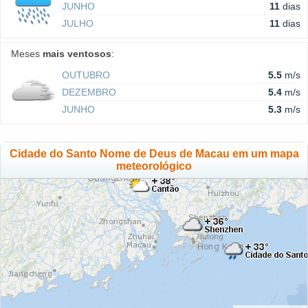
JUNHO
11
dias
JULHO
11
dias
Meses
mais ventosos
:
OUTUBRO
5.5
m/s
DEZEMBRO
5.4
m/s
JUNHO
5.3
m/s
Cidade do Santo Nome de Deus de Macau em um mapa
meteorológico