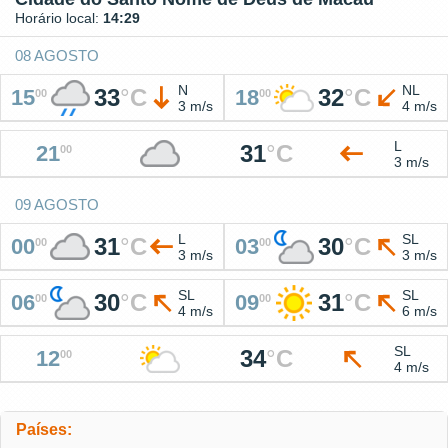
Horário local:
14:29
08 AGOSTO
N
NL
33
°
C
32
°
C
15
18
00
00
3 m/s
4 m/s
L
31
°
C
21
00
3 m/s
09 AGOSTO
L
SL
31
°
C
30
°
C
00
03
00
00
3 m/s
3 m/s
SL
SL
30
°
C
31
°
C
06
09
00
00
4 m/s
6 m/s
SL
34
°
C
12
00
4 m/s
Países: