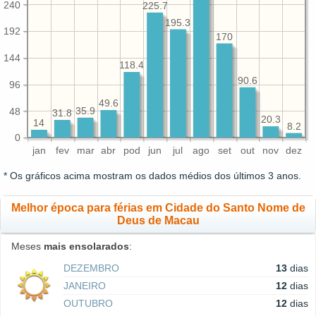
240
225.7
195.3
192
170
144
118.4
90.6
96
49.6
48
35.9
31.8
20.3
14
8.2
0
jan
fev
mar
abr
pod
jun
jul
ago
set
out
nov
dez
* Os gráficos acima mostram os dados médios dos últimos 3 anos.
Melhor época para férias em Cidade do Santo Nome de
Deus de Macau
Meses
mais ensolarados
:
DEZEMBRO
13
dias
JANEIRO
12
dias
OUTUBRO
12
dias