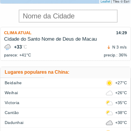
Leaflet
| Tiles © Esri
CLIMA ATUAL
14:29
Cidade do Santo Nome de Deus de Macau
+33
°C
N 3 m/s
parece: +41°
C
precip.: 36%
Lugares populares na China:
Beidaihe
+27°C
Weihai
+26°C
Victoria
+35°C
Cantão
+38°C
Dadunhai
+30°C