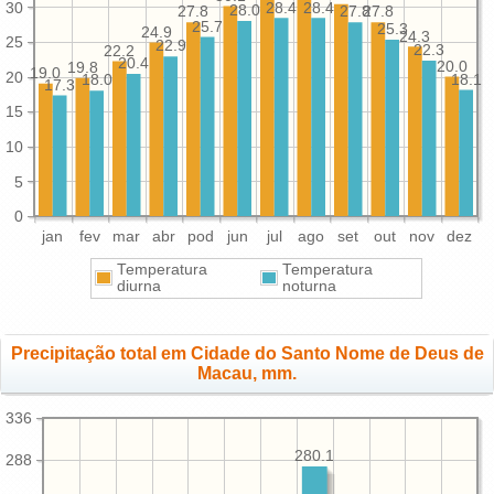
30
28.4
28.4
28.0
27.8
27.8
27.8
25.7
25.3
24.9
24.3
25
22.9
22.3
22.2
20.4
20.0
19.8
19.0
20
18.1
18.0
17.3
15
10
5
0
jan
fev
mar
abr
pod
jun
jul
ago
set
out
nov
dez
Temperatura
Temperatura
diurna
noturna
Precipitação total em Cidade do Santo Nome de Deus de
Macau, mm.
336
280.1
288