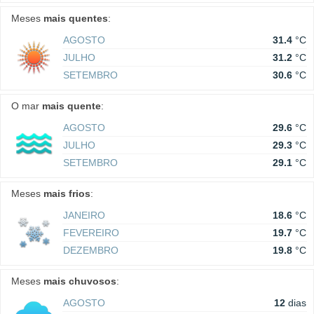
Meses
mais quentes
:
AGOSTO
31.4
°C
JULHO
31.2
°C
SETEMBRO
30.6
°C
O mar
mais quente
:
AGOSTO
29.6
°C
JULHO
29.3
°C
SETEMBRO
29.1
°C
Meses
mais frios
:
JANEIRO
18.6
°C
FEVEREIRO
19.7
°C
DEZEMBRO
19.8
°C
Meses
mais chuvosos
:
AGOSTO
12
dias