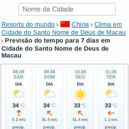
Resorts do mundo
China
Clima em
Cidade do Santo Nome de Deus de Macau
Previsão do tempo para 7 dias em
Cidade do Santo Nome de Deus de
Macau
08.08
09.08
10.08
11.08
SÁB
DOM
SEG
TER
DIA
DIA
DIA
DIA
34
°C
34
°C
33
°C
33
°C
S 2 m/s
SL 4 m/s
SL 4 m/s
L 1 m/s
precip.
precip.
precip.
precip.