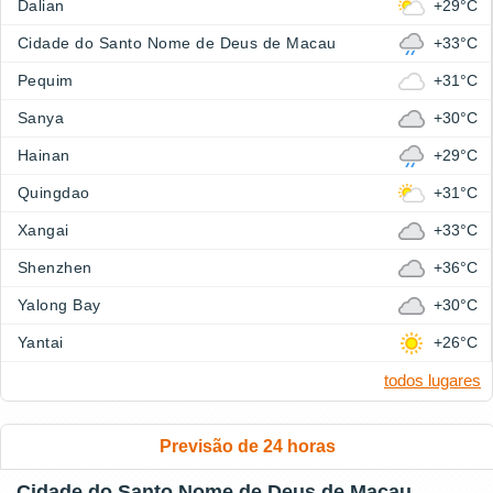
Dalian
+29°C
Cidade do Santo Nome de Deus de Macau
+33°C
Pequim
+31°C
Sanya
+30°C
Hainan
+29°C
Quingdao
+31°C
Xangai
+33°C
Shenzhen
+36°C
Yalong Bay
+30°C
Yantai
+26°C
todos lugares
Previsão de 24 horas
Cidade do Santo Nome de Deus de Macau