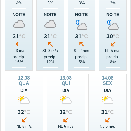
4%
3%
3%
2%
NOITE
NOITE
NOITE
NOITE
31
°C
31
°C
31
°C
30
°C
L 3 m/s
SL 3 m/s
SL 2 m/s
NL 5 m/s
precip.
precip.
precip.
precip.
16%
12%
5%
8%
12.08
13.08
14.08
QUA
QUI
SEX
DIA
DIA
DIA
32
°C
32
°C
31
°C
NL 5 m/s
NL 6 m/s
NL 5 m/s