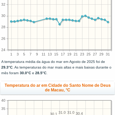
32
30
28
26
24
1
3
5
7
9
11
13
15
17
19
21
23
25
27
29
31
A temperatura média da água do mar em Agosto de 2025 foi de
29.3°C
. As temperaturas do mar mais altas e mais baixas durante o
mês foram
30.0°C
e
28.5°C
.
Temperatura do ar em Cidade do Santo Nome de Deus
de Macau, °C
40
35
31.0
31.0
30.4
30.1