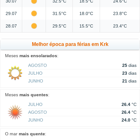
30.07
32.5°C
18.5°C
24.6°C
29.07
31.5°C
18.0°C
23.8°C
28.07
29.5°C
15.5°C
23.4°C
Melhor época para férias em Krk
Meses
mais ensolarados
:
AGOSTO
25
dias
JULHO
23
dias
JUNHO
21
dias
Meses
mais quentes
:
JULHO
26.4
°C
AGOSTO
26.4
°C
JUNHO
24.0
°C
O mar
mais quente
: