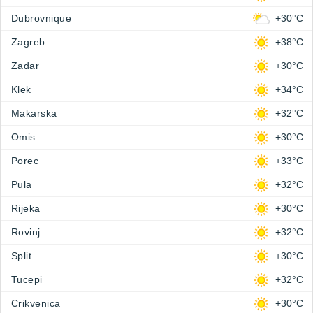
Dubrovnique
+30°C
Zagreb
+38°C
Zadar
+30°C
Klek
+34°C
Makarska
+32°C
Omis
+30°C
Porec
+33°C
Pula
+32°C
Rijeka
+30°C
Rovinj
+32°C
Split
+30°C
Tucepi
+32°C
Crikvenica
+30°C