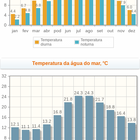
7.9
8
6.8
6.7
6.0
4.8
4.4
4.4
4
2.2
0
jan
fev
mar
abr
pod
jun
jul
ago
set
out
nov
dez
Temperatura
Temperatura
diurna
noturna
Temperatura da água do mar, °C
32
28
24.3
24.3
24
21.8
21.7
20
18.8
16.8
16.4
16
13.8
13.2
12.1
11.4
11.1
12
8