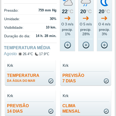
Pressão:
759 mm Hg
22
°C
20
°C
20
°C
Umidade:
30%
O 3 m/s
O 5 m/s
O 4 m/s
Visibilidade:
10 km.
precip.
precip.
precip.
1%
28%
3%
Duração do dia:
14 h. 28 min.
TEMPERATURA MÉDIA
Agosto
26.4°C
17.9°C
Krk
Krk
TEMPERATURA
PREVISÃO
7 DIAS
DA ÁGUA DO MAR
Krk
Krk
PREVISÃO
CLIMA
14 DIAS
MENSAL