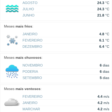
AGOSTO
24.3
°C
JULHO
24.3
°C
JUNHO
21.8
°C
Meses
mais frios
:
JANEIRO
4.8
°C
FEVEREIRO
6.1
°C
DEZEMBRO
6.4
°C
Meses
mais chuvosos
:
NOVEMBRO
6
dias
PODERIA
6
dias
SETEMBRO
5
dias
Meses
mais ventosos
:
FEVEREIRO
4.4
m/s
JANEIRO
4.2
m/s
MARCHAR
4.2
m/s