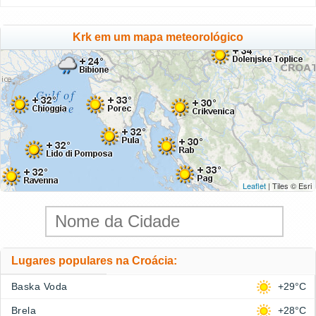
Krk em um mapa meteorológico
Leaflet
| Tiles © Esri
Lugares populares na Croácia:
Baska Voda
+29°C
Brela
+28°C