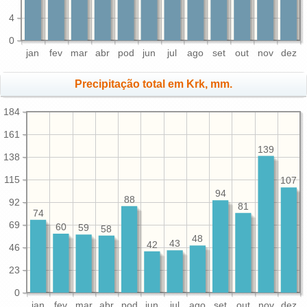
4
0
jan
fev
mar
abr
pod
jun
jul
ago
set
out
nov
dez
Precipitação total em Krk, mm.
184
161
139
138
115
107
94
88
92
81
74
69
60
59
58
48
43
42
46
23
0
jan
fev
mar
abr
pod
jun
jul
ago
set
out
nov
dez