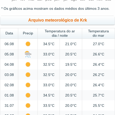
* Os gráficos acima mostram os dados médios dos últimos 3 anos.
Arquivo meteorológico de Krk
Temperatura do ar
Temperatura
Data
Precip
dia / noite
do mar
06.08
34.5°C
21.0°C
27.0°C
05.08
33.0°C
20.5°C
26.6°C
04.08
32.5°C
19.5°C
26.4°C
03.08
32.5°C
20.0°C
26.2°C
02.08
33.0°C
20.0°C
26.4°C
01.08
34.5°C
20.5°C
25.7°C
31.07
33.5°C
20.0°C
25.5°C