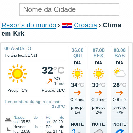
Resorts do mundo
Croácia
Clima
em Krk
06 AGOSTO
06.08
07.08
08.08
Horário local:
17:31
QUI
SEX
SÁB
DIA
DIA
DIA
32
°C
SO
1 m/s
34
°C
30
°C
28
°C
Precip.: 1%
Parece:
31°C
O 2 m/s
O 6 m/s
O 6 m/s
Temperatura da água do mar:
27.0°C
precip.
precip.
precip.
1%
2%
4%
Nascer do
Pôr do
|
sol:
05:52
sol:
20:20
NOITE
NOITE
NOITE
Nascer da
Pôr da
|
lua: 23:38
lua: 14:41