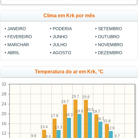
Clima em Krk por mês
JANEIRO
PODERIA
SETEMBRO
FEVEREIRO
JUNHO
OUTUBRO
MARCHAR
JULHO
NOVEMBRO
ABRIL
AGOSTO
DEZEMBRO
Temperatura do ar em Krk, °C
32
28
25.7
25.6
23.7
24
20.5
19.8
19.7
20
18.3
17.9
16.7
15.8
16
13.4
13.3
12.9
12
9.8
9.7
9.6