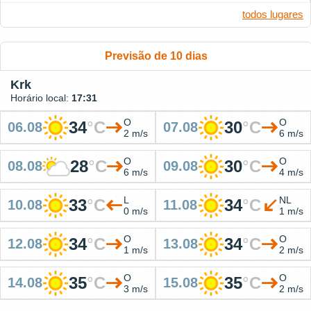
todos lugares
Previsão de 10 dias
Krk
Horário local:
17:31
O
O
34
°
C
30
°
C
06.08
07.08
2 m/s
6 m/s
O
O
28
°
C
30
°
C
08.08
09.08
6 m/s
4 m/s
L
NL
33
°
C
34
°
C
10.08
11.08
0 m/s
1 m/s
O
O
34
°
C
34
°
C
12.08
13.08
1 m/s
2 m/s
O
O
35
°
C
35
°
C
14.08
15.08
3 m/s
2 m/s