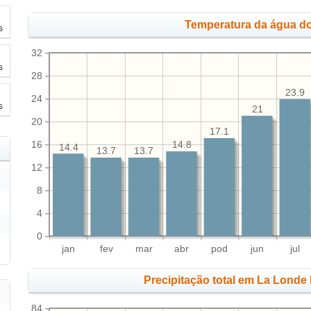
Temperatura da água do
s
32
s
28
23.9
24
s
21
20
17.1
16
14.8
14.4
13.7
13.7
12
8
4
0
jan
fev
mar
abr
pod
jun
jul
Precipitação total em La Londe
84