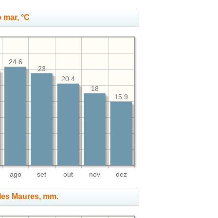
 mar, °C
24.6
23
20.4
18
15.9
ago
set
out
nov
dez
 les Maures, mm.