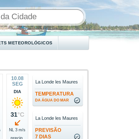
ETS METEOROLÓGICOS
10.08
La Londe les Maures
SEG
DIA
TEMPERATURA
DA ÁGUA DO MAR
31
°C
La Londe les Maures
s
NL 3 m/s
PREVISÃO
7 DIAS
precip.