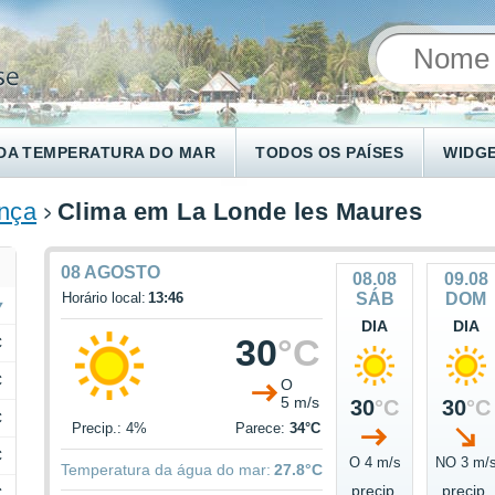
DA TEMPERATURA DO MAR
TODOS OS PAÍSES
WIDG
nça
Clima em La Londe les Maures
08 AGOSTO
08.08
09.08
Horário local:
13:46
SÁB
DOM
DIA
DIA
30
°C
C
C
O
5 m/s
30
°C
30
°C
C
Precip.: 4%
Parece:
34°C
C
O 4 m/s
NO 3 m/
Temperatura da água do mar:
27.8°C
precip.
precip.
C