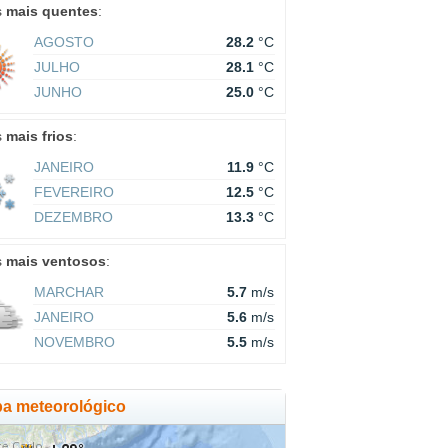
s
mais quentes
:
AGOSTO
28.2
°C
JULHO
28.1
°C
JUNHO
25.0
°C
s
mais frios
:
JANEIRO
11.9
°C
FEVEREIRO
12.5
°C
DEZEMBRO
13.3
°C
s
mais ventosos
:
MARCHAR
5.7
m/s
JANEIRO
5.6
m/s
NOVEMBRO
5.5
m/s
a meteorológico