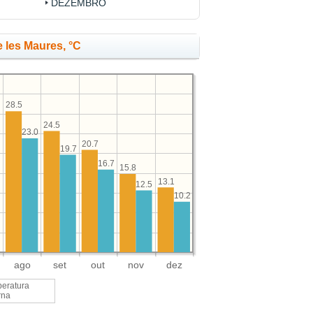
DEZEMBRO
 les Maures, °C
28.5
24.5
23.0
7
20.7
19.7
16.7
15.8
13.1
12.5
10.2
ago
set
out
nov
dez
eratura
rna