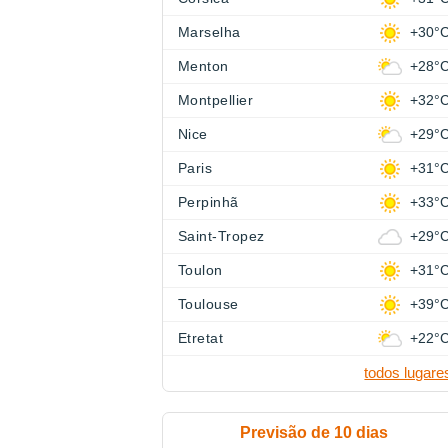
Marselha
+30°
Menton
+28°
Montpellier
+32°
Nice
+29°
Paris
+31°
Perpinhã
+33°
Saint-Tropez
+29°
Toulon
+31°
Toulouse
+39°
Etretat
+22°
todos lugare
Previsão de 10 dias