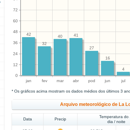
72
60
48
42
41
40
36
32
27
24
16
12
4
0
jan
fev
mar
abr
pod
jun
jul
* Os gráficos acima mostram os dados médios dos últimos 3 an
Arquivo meteorológico de La L
Temperatura do 
Data
Precip
dia / noite