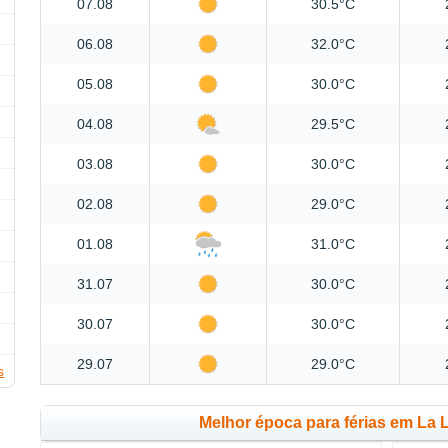
07.08
30.5°C
06.08
32.0°C
05.08
30.0°C
04.08
29.5°C
03.08
30.0°C
02.08
29.0°C
01.08
31.0°C
31.07
30.0°C
30.07
30.0°C
29.07
29.0°C
s
Melhor época para férias em La 