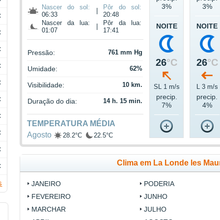
3%
3%
Nascer do sol:
Pôr do sol:
|
06:33
20:48
C
Nascer da lua:
Pôr da lua:
NOITE
NOITE
|
01:07
17:41
C
C
Pressão:
761 mm Hg
26
°C
26
°C
C
Umidade:
62%
C
Visibilidade:
10 km.
SL 1 m/s
L 3 m/s
precip.
precip.
C
Duração do dia:
14 h. 15 min.
7%
4%
C
TEMPERATURA MÉDIA
C
Agosto
28.2°C
22.5°C
C
Clima em La Londe les Mau
C
s
JANEIRO
PODERIA
FEVEREIRO
JUNHO
MARCHAR
JULHO