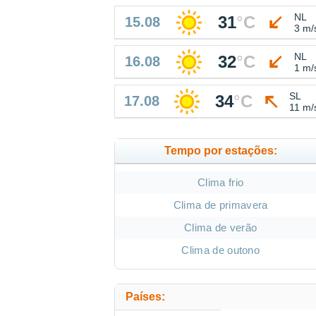
NL
31
°
C
15.08
3 m/
NL
32
°
C
16.08
1 m/
SL
34
°
C
17.08
11 m/
Tempo por estações:
Clima frio
Clima de primavera
Clima de verão
Clima de outono
Países: