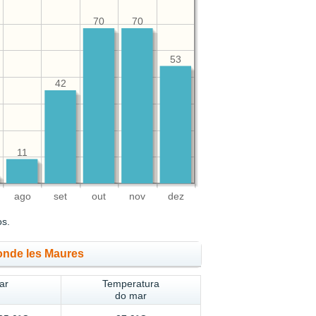
70
70
53
42
11
ago
set
out
nov
dez
os.
onde les Maures
ar
Temperatura
do mar