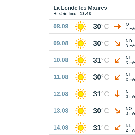
La Londe les Maures
Horário local:
13:46
O
30
°
C
08.08
4 m/
NO
30
°
C
09.08
3 m/
NL
31
°
C
10.08
3 m/
NL
30
°
C
11.08
3 m/
N
31
°
C
12.08
3 m/
NO
30
°
C
13.08
3 m/
NL
31
°
C
14.08
2 m/