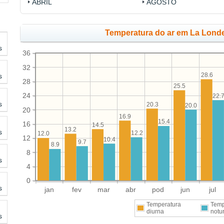
ABRIL
AGOSTO
Temperatura do ar em La Londe
s
36
32
28.6
s
28
25.5
24
22.
s
20.3
20.0
20
16.9
15.4
16
14.5
13.2
s
12.2
12.0
12
10.4
9.7
8.9
8
s
4
0
s
jan
fev
mar
abr
pod
jun
jul
Temperatura
Temp
diurna
notu
s