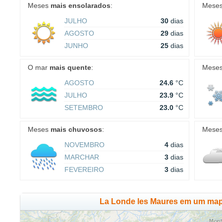
Meses
mais ensolarados
:
Mese
JULHO
30
dias
AGOSTO
29
dias
JUNHO
25
dias
O mar
mais quente
:
Mese
AGOSTO
24.6
°C
JULHO
23.9
°C
SETEMBRO
23.0
°C
Meses
mais chuvosos
:
Mese
NOVEMBRO
4
dias
MARCHAR
3
dias
FEVEREIRO
3
dias
La Londe les Maures em um map