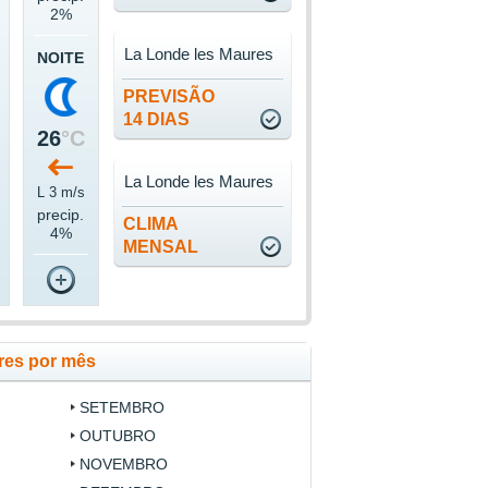
2%
La Londe les Maures
NOITE
PREVISÃO
14 DIAS
26
°C
La Londe les Maures
L 3 m/s
precip.
CLIMA
4%
MENSAL
res por mês
SETEMBRO
OUTUBRO
NOVEMBRO