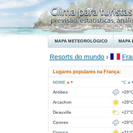
MAPA METEOROLÓGICO
MAPA 
ENCONTRE UM HOTEL
Resorts do mundo
Fra
Lugares populares na França:
NOME
°C
Antibes
+29°
Arcachon
+29°
Deauville
+27°
Cannes
+29°
Corsica
+31°