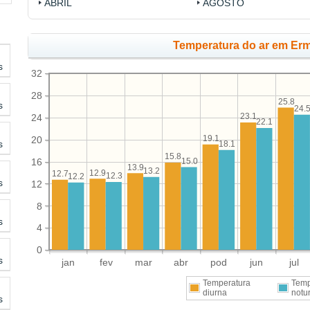
ABRIL
AGOSTO
Temperatura do ar em Erm
s
32
28
25.8
s
24.
23.1
24
22.1
19.1
20
s
18.1
15.8
15.0
16
13.9
13.2
12.9
12.7
12.3
12.2
s
12
8
s
4
0
s
jan
fev
mar
abr
pod
jun
jul
Temperatura
Temp
diurna
notu
s