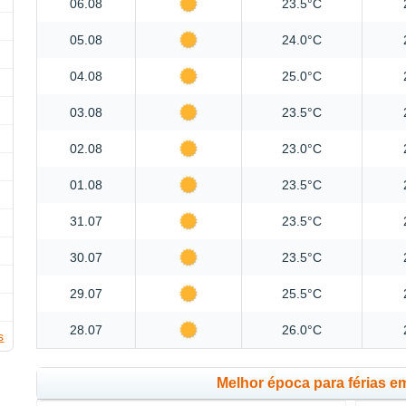
06.08
23.5°C
05.08
24.0°C
04.08
25.0°C
03.08
23.5°C
02.08
23.0°C
01.08
23.5°C
31.07
23.5°C
30.07
23.5°C
29.07
25.5°C
28.07
26.0°C
s
Melhor época para férias e