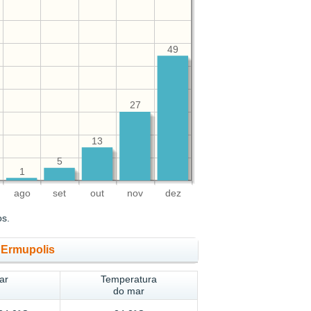
49
27
13
5
1
ago
set
out
nov
dez
os.
 Ermupolis
ar
Temperatura
do mar