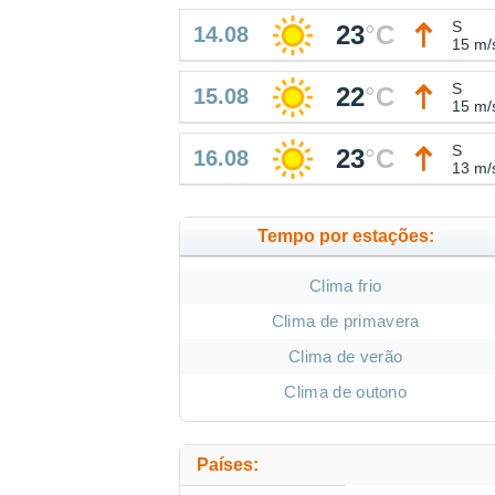
S
23
°
C
14.08
15 m/
S
22
°
C
15.08
15 m/
S
23
°
C
16.08
13 m/
Tempo por estações:
Clima frio
Clima de primavera
Clima de verão
Clima de outono
Países: