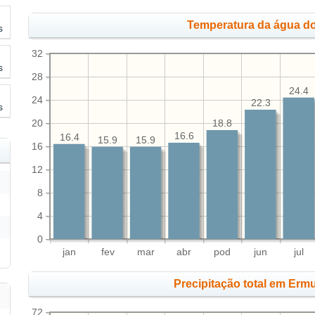
Temperatura da água do
s
32
s
28
24.4
24
22.3
s
20
18.8
16.6
16.4
15.9
15.9
16
12
8
4
0
jan
fev
mar
abr
pod
jun
jul
Precipitação total em Erm
72