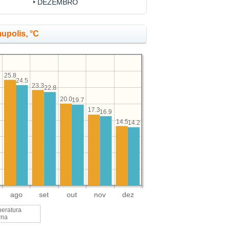
DEZEMBRO
upolis, °C
25.8
5
24.5
23.3
22.8
20.0
19.7
17.3
16.9
14.5
14.2
ago
set
out
nov
dez
eratura
rna