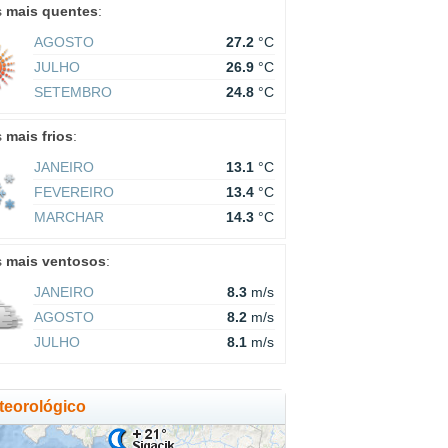
s
mais quentes
:
AGOSTO
27.2
°C
JULHO
26.9
°C
SETEMBRO
24.8
°C
s
mais frios
:
JANEIRO
13.1
°C
FEVEREIRO
13.4
°C
MARCHAR
14.3
°C
s
mais ventosos
:
JANEIRO
8.3
m/s
AGOSTO
8.2
m/s
JULHO
8.1
m/s
eorológico