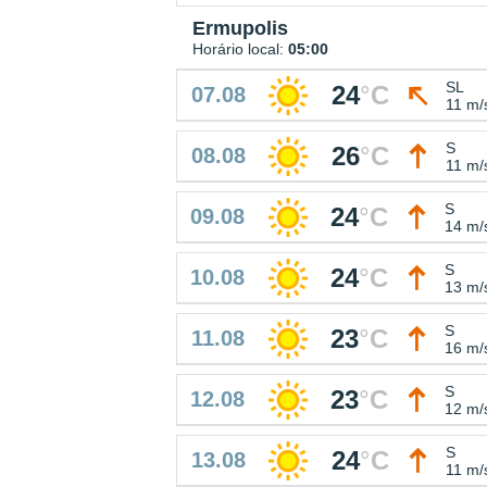
Ermupolis
Horário local:
05:00
SL
24
°
C
07.08
11 m/
S
26
°
C
08.08
11 m/
S
24
°
C
09.08
14 m/
S
24
°
C
10.08
13 m/
S
23
°
C
11.08
16 m/
S
23
°
C
12.08
12 m/
S
24
°
C
13.08
11 m/