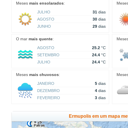
Meses
mais ensolarados
:
Mese
JULHO
31
dias
AGOSTO
30
dias
JUNHO
29
dias
O mar
mais quente
:
Mese
AGOSTO
25.2
°C
SETEMBRO
24.4
°C
JULHO
24.4
°C
Meses
mais chuvosos
:
Mese
JANEIRO
5
dias
DEZEMBRO
4
dias
FEVEREIRO
3
dias
Ermupolis em um mapa met