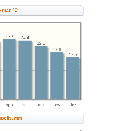
 mar, °C
25.1
24.4
22.1
19.6
17.5
ago
set
out
nov
dez
upolis, mm.