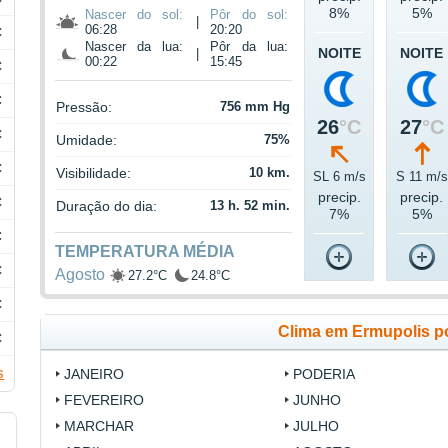
8%
5%
Nascer do sol:
Pôr do sol:
|
06:28
20:20
C
Nascer da lua:
Pôr da lua:
NOITE
NOITE
|
00:22
15:45
C
C
Pressão:
756 mm Hg
26
°C
27
°C
C
Umidade:
75%
C
Visibilidade:
10 km.
SL 6 m/s
S 11 m/s
precip.
precip.
C
Duração do dia:
13 h. 52 min.
7%
5%
C
TEMPERATURA MÉDIA
C
Agosto
27.2°C
24.8°C
C
Clima em Ermupolis p
C
s
JANEIRO
PODERIA
FEVEREIRO
JUNHO
MARCHAR
JULHO