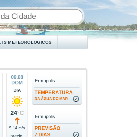
ETS METEOROLÓGICOS
09.08
Ermupolis
DOM
DIA
TEMPERATURA
DA ÁGUA DO MAR
24
°C
Ermupolis
S 14 m/s
PREVISÃO
7 DIAS
precip.