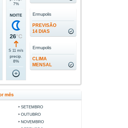
7%
Ermupolis
NOITE
PREVISÃO
14 DIAS
26
°C
Ermupolis
S 11 m/s
precip.
CLIMA
8%
MENSAL
or mês
SETEMBRO
OUTUBRO
NOVEMBRO