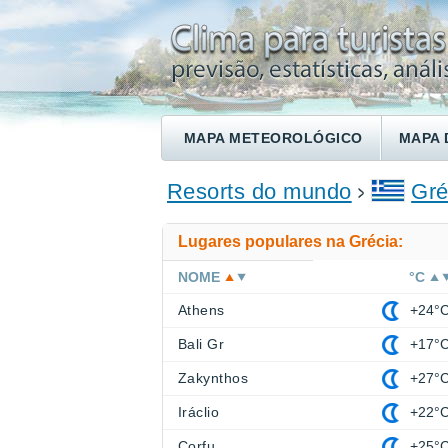
MAPA METEOROLÓGICO
MAPA 
ENCONTRE UM HOTEL
Resorts do mundo
Gré
Lugares populares na Grécia:
NOME
°C
Athens
+24°
Bali Gr
+17°
Zakynthos
+27°
Iráclio
+22°
Corfu
+25°