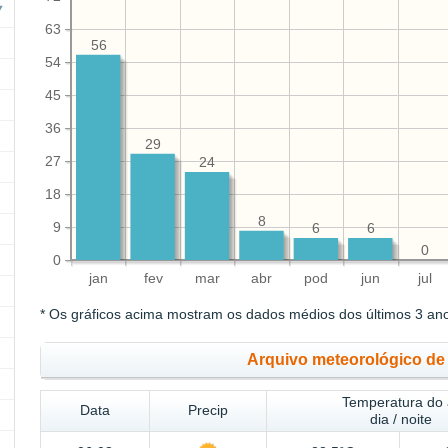
63
56
54
45
36
29
27
24
18
8
9
6
6
0
0
jan
fev
mar
abr
pod
jun
jul
* Os gráficos acima mostram os dados médios dos últimos 3 an
Arquivo meteorológico de
Temperatura do 
Data
Precip
dia / noite