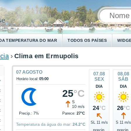
DA TEMPERATURA DO MAR
TODOS OS PAÍSES
WIDG
cia
Clima em Ermupolis
07 AGOSTO
07.08
08.08
Horário local:
05:00
SEX
SÁB
DIA
DIA
25
°C
C
C
S
10 m/s
24
°C
26
°C
C
Precip.: 7%
Parece:
27°C
C
SL 11 m/s
S 11 m/s
Temperatura da água do mar:
24.2°C
precip.
precip.
C