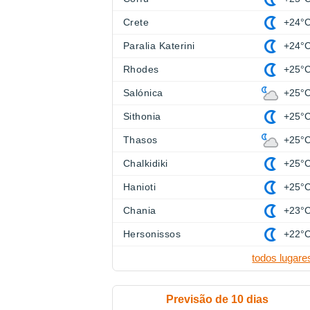
Crete
+24°
Paralia Katerini
+24°
Rhodes
+25°
Salónica
+25°
Sithonia
+25°
Thasos
+25°
Chalkidiki
+25°
Hanioti
+25°
Chania
+23°
Hersonissos
+22°
todos lugare
Previsão de 10 dias