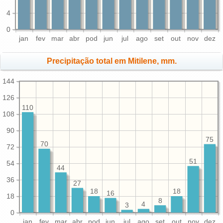
4
0
jan
fev
mar
abr
pod
jun
jul
ago
set
out
nov
dez
Precipitação total em Mitilene, mm.
144
126
110
108
90
75
70
72
51
54
44
36
27
18
18
16
18
8
4
3
0
jan
fev
mar
abr
pod
jun
jul
ago
set
out
nov
dez