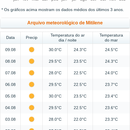
* Os gráficos acima mostram os dados médios dos últimos 3 anos.
Arquivo meteorológico de Mitilene
Temperatura do ar
Temperatura
Data
Precip
dia / noite
do mar
09.08
30.0°C
24.3°C
24.5°C
08.08
29.5°C
23.5°C
24.3°C
07.08
28.0°C
22.5°C
24.0°C
06.08
29.5°C
22.5°C
23.7°C
05.08
30.0°C
23.5°C
23.4°C
04.08
29.5°C
22.5°C
23.6°C
03.08
28.0°C
22.0°C
23.3°C