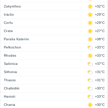
Zakynthos
+32°C
Iráclio
+29°C
Corfu
+29°C
Crete
+27°C
Paralia Katerini
+38°C
Pefkochori
+33°C
Rhodes
+33°C
Salónica
+37°C
Sithonia
+31°C
Thasos
+31°C
Chalkidiki
+30°C
Hanioti
+33°C
Chania
+30°C