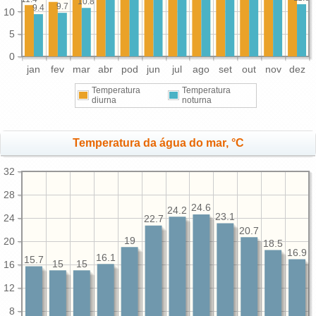
10.8
9.7
9.4
10
5
0
jan
fev
mar
abr
pod
jun
jul
ago
set
out
nov
dez
Temperatura
Temperatura
diurna
noturna
Temperatura da água do mar, °C
32
28
24.6
24.2
23.1
24
22.7
20.7
19
20
18.5
16.9
16.1
15.7
15
15
16
12
8