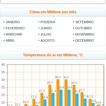
Clima em Mitilene por mês
JANEIRO
PODERIA
SETEMBRO
FEVEREIRO
JUNHO
OUTUBRO
MARCHAR
JULHO
NOVEMBRO
ABRIL
AGOSTO
DEZEMBRO
Temperatura do ar em Mitilene, °C
40
35
30.3
30.2
30
26.7
26.5
25
23.4
23.4
21.7
21.3
21.3
20.8
20
17.4
17.3
17.3
16.9
14.6
14.0
15
13.4
13.2
12.1
11.6
11.4