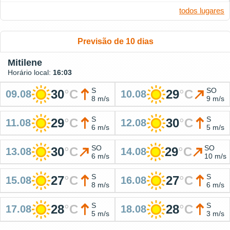
todos lugares
Previsão de 10 dias
Mitilene
Horário local:
16:03
S
SO
30
°
C
29
°
C
09.08
10.08
8 m/s
9 m/s
S
S
29
°
C
30
°
C
11.08
12.08
6 m/s
5 m/s
SO
SO
30
°
C
29
°
C
13.08
14.08
6 m/s
10 m/s
S
S
27
°
C
27
°
C
15.08
16.08
8 m/s
6 m/s
S
S
28
°
C
28
°
C
17.08
18.08
5 m/s
3 m/s