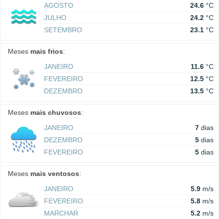
AGOSTO
24.6
°C
JULHO
24.2
°C
SETEMBRO
23.1
°C
Meses
mais frios
:
JANEIRO
11.6
°C
FEVEREIRO
12.5
°C
DEZEMBRO
13.5
°C
Meses
mais chuvosos
:
JANEIRO
7
dias
DEZEMBRO
5
dias
FEVEREIRO
5
dias
Meses
mais ventosos
:
JANEIRO
5.9
m/s
FEVEREIRO
5.8
m/s
MARCHAR
5.2
m/s