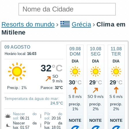
Resorts do mundo
Grécia
Clima em
Mitilene
09 AGOSTO
09.08
10.08
11.08
Horário local:
16:03
DOM
SEG
TER
DIA
DIA
DIA
32
°C
SO
9 m/s
30
°C
29
°C
29
°C
Precip.: 1%
Parece:
32°C
S 8 m/s
SO 9 m/s
S 6 m/s
Temperatura da água do mar:
24.5°C
precip.
precip.
precip.
1%
2%
2%
Nascer do
Pôr do
|
sol:
06:21
sol:
20:16
NOITE
NOITE
NOITE
Nascer da
Pôr da
|
lua: 01:57
lua: 18:01