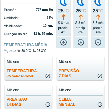
Pressão:
757 mm Hg
25
°C
25
°C
25
°C
Umidade:
38%
S 8 m/s
S 8 m/s
S 5 m/s
Visibilidade:
10 km.
precip.
precip.
precip.
4%
3%
4%
Duração do dia:
13 h. 55 min.
TEMPERATURA MÉDIA
Agosto
30.9°C
23.3°C
Mitilene
Mitilene
TEMPERATURA
PREVISÃO
7 DIAS
DA ÁGUA DO MAR
Mitilene
Mitilene
PREVISÃO
CLIMA
14 DIAS
MENSAL