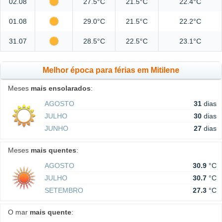
02.08
27.5°C
21.5°C
22.4°C
01.08
29.0°C
21.5°C
22.2°C
31.07
28.5°C
22.5°C
23.1°C
Melhor época para férias em Mitilene
Meses
mais ensolarados
:
AGOSTO
31
dias
JULHO
30
dias
JUNHO
27
dias
Meses
mais quentes
:
AGOSTO
30.9
°C
JULHO
30.7
°C
SETEMBRO
27.3
°C
O mar
mais quente
: