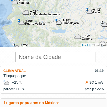
Leaflet
| Tiles © Esri
CLIMA ATUAL
06:19
Tlaquepaque
+15
°C
SO 1 m/s
parece: +15°
C
precip.: 22%
Lugares populares no México: