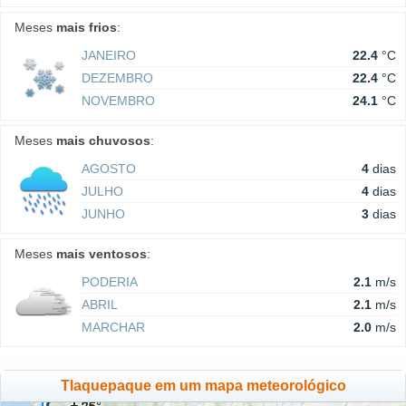
Meses
mais frios
:
JANEIRO
22.4
°C
DEZEMBRO
22.4
°C
NOVEMBRO
24.1
°C
Meses
mais chuvosos
:
AGOSTO
4
dias
JULHO
4
dias
JUNHO
3
dias
Meses
mais ventosos
:
PODERIA
2.1
m/s
ABRIL
2.1
m/s
MARCHAR
2.0
m/s
Tlaquepaque em um mapa meteorológico