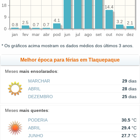
18
14.4
9
4.1
3.2
2.5
2.1
0.8
0.7
0.7
0
jan
fev
mar
abr
pod
jun
jul
ago
set
out
nov
dez
* Os gráficos acima mostram os dados médios dos últimos 3 anos.
Melhor época para férias em Tlaquepaque
Meses
mais ensolarados
:
MARCHAR
29
dias
ABRIL
28
dias
DEZEMBRO
25
dias
Meses
mais quentes
:
PODERIA
30.5
°C
ABRIL
29.4
°C
JUNHO
27.7
°C