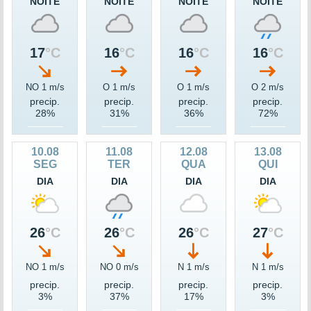
NOITE
NOITE
NOITE
NOITE
17
°C
16
°C
16
°C
16
°C
NO 1 m/s
O 1 m/s
O 1 m/s
O 2 m/s
precip.
precip.
precip.
precip.
28%
31%
36%
72%
10.08
11.08
12.08
13.08
SEG
TER
QUA
QUI
DIA
DIA
DIA
DIA
26
°C
26
°C
26
°C
27
°C
NO 1 m/s
NO 0 m/s
N 1 m/s
N 1 m/s
precip.
precip.
precip.
precip.
3%
37%
17%
3%