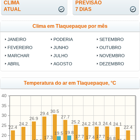
CLIMA
PREVISÃO
ATUAL
7 DIAS
Clima em Tlaquepaque por mês
JANEIRO
PODERIA
SETEMBRO
FEVEREIRO
JUNHO
OUTUBRO
MARCHAR
JULHO
NOVEMBRO
ABRIL
AGOSTO
DEZEMBRO
Temperatura do ar em Tlaquepaque, °C
40
35
30.5
29.4
30
27.7
26.9
25.2
24.4
24.3
24.2
24.2
24.1
25
22.4
22.4
19.8
19.5
20
17.7
17.7
17.4
17.3
16.8