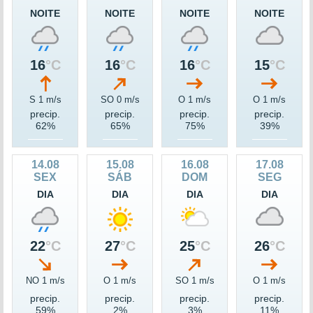
NOITE
NOITE
NOITE
NOITE
16
°C
16
°C
16
°C
15
°C
S 1 m/s
SO 0 m/s
O 1 m/s
O 1 m/s
precip.
precip.
precip.
precip.
62%
65%
75%
39%
14.08
15.08
16.08
17.08
SEX
SÁB
DOM
SEG
DIA
DIA
DIA
DIA
22
°C
27
°C
25
°C
26
°C
NO 1 m/s
O 1 m/s
SO 1 m/s
O 1 m/s
precip.
precip.
precip.
precip.
59%
2%
3%
11%