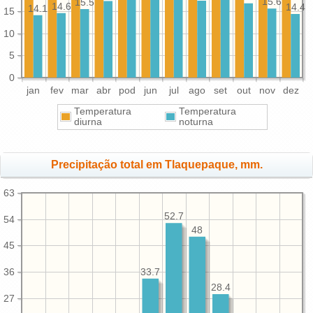
15.6
15.5
14.6
14.4
14.1
15
10
5
0
jan
fev
mar
abr
pod
jun
jul
ago
set
out
nov
dez
Temperatura
Temperatura
diurna
noturna
Precipitação total em Tlaquepaque, mm.
63
52.7
54
48
45
36
33.7
28.4
27