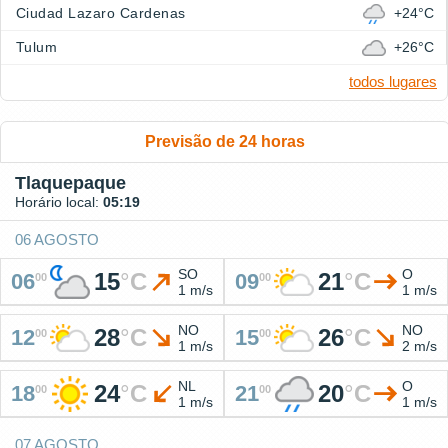
Ciudad Lazaro Cardenas
+24°C
Tulum
+26°C
todos lugares
Previsão de 24 horas
Tlaquepaque
Horário local:
05:19
06 AGOSTO
SO
O
15
°
C
21
°
C
06
09
00
00
1 m/s
1 m/s
NO
NO
28
°
C
26
°
C
12
15
00
00
1 m/s
2 m/s
NL
O
24
°
C
20
°
C
18
21
00
00
1 m/s
1 m/s
07 AGOSTO