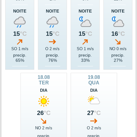
NOITE
NOITE
NOITE
NOITE
15
°C
15
°C
15
°C
16
°C
SO 1 m/s
O 2 m/s
SO 1 m/s
NO 0 m/s
precip.
precip.
precip.
precip.
65%
76%
33%
27%
18.08
19.08
TER
QUA
DIA
DIA
26
°C
27
°C
NO 2 m/s
O 2 m/s
precip.
precip.