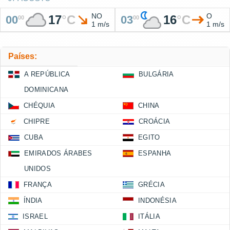
NO
O
17
°
C
16
°
C
00
03
00
00
1 m/s
1 m/s
Países:
A REPÚBLICA
BULGÁRIA
DOMINICANA
CHÉQUIA
CHINA
CHIPRE
CROÁCIA
CUBA
EGITO
EMIRADOS ÁRABES
ESPANHA
UNIDOS
FRANÇA
GRÉCIA
ÍNDIA
INDONÉSIA
ISRAEL
ITÁLIA