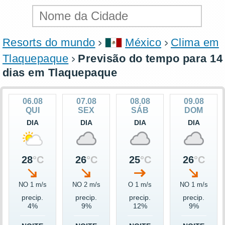
Resorts do mundo
México
Clima em
Tlaquepaque
Previsão do tempo para 14
dias em Tlaquepaque
06.08
07.08
08.08
09.08
QUI
SEX
SÁB
DOM
DIA
DIA
DIA
DIA
28
°C
26
°C
25
°C
26
°C
NO 1 m/s
NO 2 m/s
O 1 m/s
NO 1 m/s
precip.
precip.
precip.
precip.
4%
9%
12%
9%