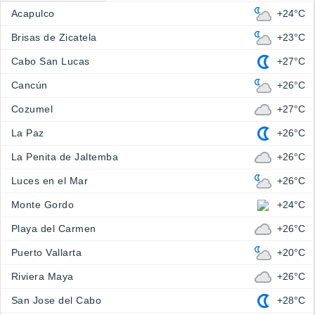
Acapulco
+24°C
Brisas de Zicatela
+23°C
Cabo San Lucas
+27°C
Cancún
+26°C
Cozumel
+27°C
La Paz
+26°C
La Penita de Jaltemba
+26°C
Luces en el Mar
+26°C
Monte Gordo
+24°C
Playa del Carmen
+26°C
Puerto Vallarta
+20°C
Riviera Maya
+26°C
San Jose del Cabo
+28°C