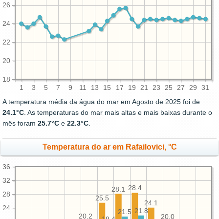
26
24
22
20
18
1
3
5
7
9
11
13
15
17
19
21
23
25
27
29
31
A temperatura média da água do mar em Agosto de 2025 foi de
24.1°C
. As temperaturas do mar mais altas e mais baixas durante o
mês foram
25.7°C
e
22.3°C
.
Temperatura do ar em Rafailovici, °C
36
32
28.4
28.1
28
25.5
24.1
24
21.8
21.5
20.2
20.0