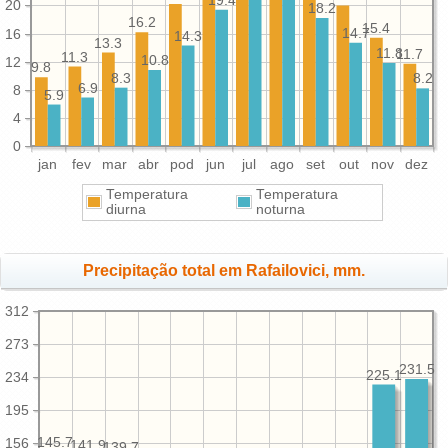
19.4
20
18.2
16.2
15.4
16
14.7
14.3
13.3
11.8
11.7
11.3
10.8
12
9.8
8.3
8.2
6.9
8
5.9
4
0
jan
fev
mar
abr
pod
jun
jul
ago
set
out
nov
dez
Temperatura
Temperatura
diurna
noturna
Precipitação total em Rafailovici, mm.
312
273
231.5
225.1
234
195
145.7
156
141.9
139.7