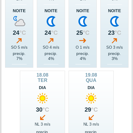
NOITE
NOITE
NOITE
NOITE
24
°C
24
°C
25
°C
23
°C
SO 5 m/s
SO 4 m/s
O 1 m/s
SO 3 m/s
precip.
precip.
precip.
precip.
7%
4%
4%
3%
18.08
19.08
TER
QUA
DIA
DIA
30
°C
29
°C
NL 3 m/s
NL 3 m/s
precip.
precip.