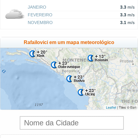
JANEIRO
3.3
m/s
FEVEREIRO
3.3
m/s
NOVEMBRO
3.1
m/s
Rafailovici em um mapa meteorológico
Leaflet
| Tiles © Esri