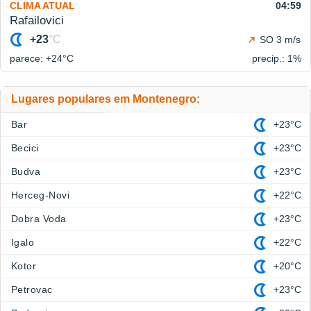
CLIMA ATUAL
04:59
Rafailovici
+23
°C
SO 3 m/s
parece: +24°
C
precip.: 1%
Lugares populares em Montenegro:
Bar
+23°C
Becici
+23°C
Budva
+23°C
Herceg-Novi
+22°C
Dobra Voda
+23°C
Igalo
+22°C
Kotor
+20°C
Petrovac
+23°C