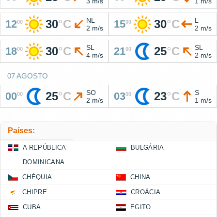
3 m/s
1 m/s
NL
L
30
°
C
30
°
C
12
15
00
00
2 m/s
2 m/s
SL
SL
30
°
C
25
°
C
18
21
00
00
4 m/s
2 m/s
07 AGOSTO
SO
S
25
°
C
23
°
C
00
03
00
00
2 m/s
1 m/s
Países:
A REPÚBLICA
BULGÁRIA
DOMINICANA
CHÉQUIA
CHINA
CHIPRE
CROÁCIA
CUBA
EGITO