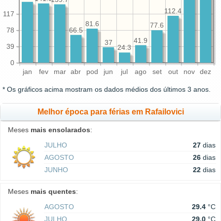
112.4
117
81.6
77.6
78
66.5
41.9
37
39
24.3
0
jan
fev
mar
abr
pod
jun
jul
ago
set
out
nov
dez
* Os gráficos acima mostram os dados médios dos últimos 3 anos.
Melhor época para férias em Rafailovici
Meses
mais ensolarados
:
JULHO
27
dias
AGOSTO
26
dias
JUNHO
22
dias
Meses
mais quentes
:
AGOSTO
29.4
°C
JULHO
29.0
°C