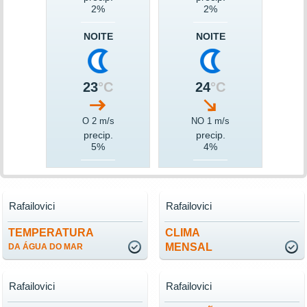
2%
2%
NOITE
NOITE
23
°C
24
°C
O 2 m/s
NO 1 m/s
precip.
precip.
5%
4%
Rafailovici
Rafailovici
TEMPERATURA
CLIMA
MENSAL
DA ÁGUA DO MAR
Rafailovici
Rafailovici