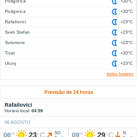
Podgorica
+20°C
Podgorica
+20°C
Rafailovici
+23°C
Sveti Stefan
+23°C
Sutomore
+23°C
Tivat
+20°C
Ulcinj
+23°C
todos lugares
Previsão de 24 horas
Rafailovici
Horário local:
04:59
06 AGOSTO
SO
N
23
°
C
29
°
C
06
09
00
00