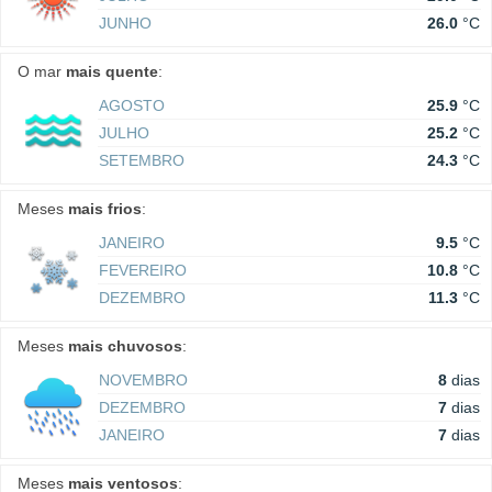
JUNHO
26.0
°C
O mar
mais quente
:
AGOSTO
25.9
°C
JULHO
25.2
°C
SETEMBRO
24.3
°C
Meses
mais frios
:
JANEIRO
9.5
°C
FEVEREIRO
10.8
°C
DEZEMBRO
11.3
°C
Meses
mais chuvosos
:
NOVEMBRO
8
dias
DEZEMBRO
7
dias
JANEIRO
7
dias
Meses
mais ventosos
: