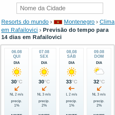
Resorts do mundo
Montenegro
Clima
em Rafailovici
Previsão do tempo para
14 dias em Rafailovici
06.08
07.08
08.08
09.08
QUI
SEX
SÁB
DOM
DIA
DIA
DIA
DIA
30
°C
30
°C
33
°C
32
°C
NL 2 m/s
NL 3 m/s
L 2 m/s
NL 3 m/s
precip.
precip.
precip.
precip.
1%
2%
1%
2%