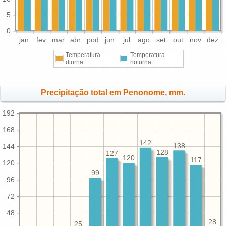
5
0
jan
fev
mar
abr
pod
jun
jul
ago
set
out
nov
dez
Temperatura
Temperatura
diurna
noturna
Precipitação total em Penonome, mm.
192
168
142
138
144
128
127
120
117
120
99
96
72
48
28
25