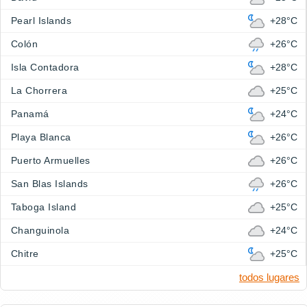
Pearl Islands
+28°C
Colón
+26°C
Isla Contadora
+28°C
La Chorrera
+25°C
Panamá
+24°C
Playa Blanca
+26°C
Puerto Armuelles
+26°C
San Blas Islands
+26°C
Taboga Island
+25°C
Changuinola
+24°C
Chitre
+25°C
todos lugares