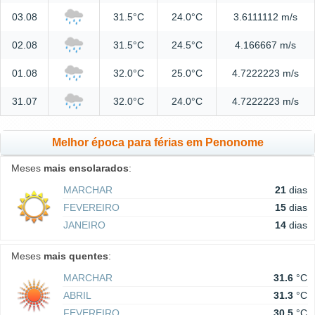
03.08
31.5°C
24.0°C
3.6111112 m/s
02.08
31.5°C
24.5°C
4.166667 m/s
01.08
32.0°C
25.0°C
4.7222223 m/s
31.07
32.0°C
24.0°C
4.7222223 m/s
Melhor época para férias em Penonome
Meses
mais ensolarados
:
MARCHAR
21
dias
FEVEREIRO
15
dias
JANEIRO
14
dias
Meses
mais quentes
:
MARCHAR
31.6
°C
ABRIL
31.3
°C
FEVEREIRO
30.5
°C