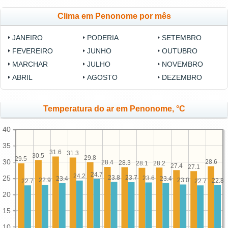
Clima em Penonome por mês
JANEIRO
PODERIA
SETEMBRO
FEVEREIRO
JUNHO
OUTUBRO
MARCHAR
JULHO
NOVEMBRO
ABRIL
AGOSTO
DEZEMBRO
Temperatura do ar em Penonome, °C
40
35
31.6
31.3
30.5
29.8
29.5
30
28.6
28.4
28.3
28.2
28.1
27.4
27.1
24.7
24.2
23.8
25
23.7
23.6
23.4
23.4
23.0
22.9
22.8
22.7
22.7
20
15
10