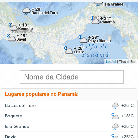
Leaflet
| Tiles © Esri
Lugares populares no Panamá:
Bocas del Toro
+26°C
Boquete
+18°C
Isla Grande
+26°C
David
+25°C