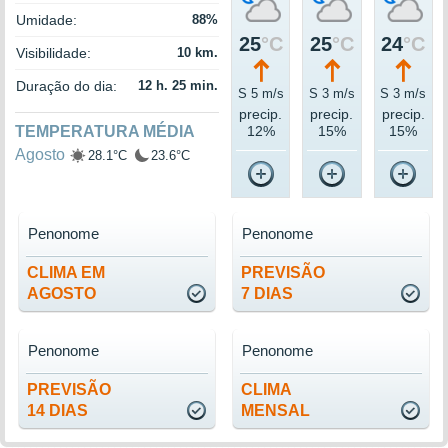
Umidade:
88%
25
°C
25
°C
24
°C
Visibilidade:
10 km.
Duração do dia:
12 h. 25 min.
S 5 m/s
S 3 m/s
S 3 m/s
precip.
precip.
precip.
TEMPERATURA MÉDIA
12%
15%
15%
Agosto
28.1°C
23.6°C
Penonome
Penonome
CLIMA EM
PREVISÃO
AGOSTO
7 DIAS
Penonome
Penonome
PREVISÃO
CLIMA
14 DIAS
MENSAL