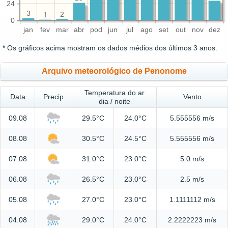
24
3
2
1
0
jan
fev
mar
abr
pod
jun
jul
ago
set
out
nov
dez
* Os gráficos acima mostram os dados médios dos últimos 3 anos.
Arquivo meteorológico de Penonome
Temperatura do ar
Data
Precip
Vento
dia / noite
09.08
29.5°C
24.0°C
5.555556 m/s
08.08
30.5°C
24.5°C
5.555556 m/s
07.08
31.0°C
23.0°C
5.0 m/s
06.08
26.5°C
23.0°C
2.5 m/s
05.08
27.0°C
23.0°C
1.1111112 m/s
04.08
29.0°C
24.0°C
2.2222223 m/s