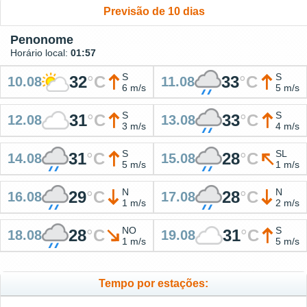
Previsão de 10 dias
Penonome
Horário local:
01:57
S
S
32
°
C
33
°
C
10.08
11.08
6 m/s
5 m/s
S
S
31
°
C
33
°
C
12.08
13.08
3 m/s
4 m/s
S
SL
31
°
C
28
°
C
14.08
15.08
5 m/s
1 m/s
N
N
29
°
C
28
°
C
16.08
17.08
1 m/s
2 m/s
NO
S
28
°
C
31
°
C
18.08
19.08
1 m/s
5 m/s
Tempo por estações: