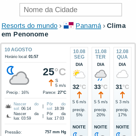
Resorts do mundo
Panamá
Clima
em Penonome
10 AGOSTO
10.08
11.08
12.08
Horário local:
01:57
SEG
TER
QUA
DIA
DIA
DIA
25
°C
S
5 m/s
32
°C
33
°C
31
°C
Precip.: 16%
Parece:
27°C
S 6 m/s
S 5 m/s
S 3 m/s
Nascer do
Pôr do
|
sol:
06:14
sol:
18:39
precip.
precip.
precip.
Nascer da
Pôr da
5%
20%
17%
|
lua: 03:59
lua: 17:03
NOITE
NOITE
NOITE
Pressão:
757 mm Hg