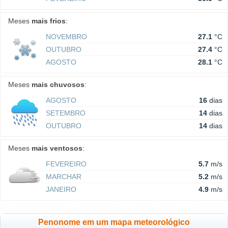
Meses
mais frios
:
NOVEMBRO
27.1
°C
OUTUBRO
27.4
°C
AGOSTO
28.1
°C
Meses
mais chuvosos
:
AGOSTO
16
dias
SETEMBRO
14
dias
OUTUBRO
14
dias
Meses
mais ventosos
:
FEVEREIRO
5.7
m/s
MARCHAR
5.2
m/s
JANEIRO
4.9
m/s
Penonome em um mapa meteorológico