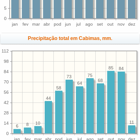
5
0
jan
fev
mar
abr
pod
jun
jul
ago
set
out
nov
dez
Precipitação total em Cabimas, mm.
112
98
85
84
84
75
73
68
70
64
58
56
44
42
28
11
14
10
8
6
0
jan
fev
mar
abr
pod
jun
jul
ago
set
out
nov
dez