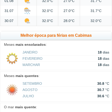
01.08
32.0°C
27.0°C
31.7°C
31.07
32.0°C
27.0°C
31.7°C
30.07
32.0°C
28.0°C
32.0°C
Melhor época para férias em Cabimas
Meses
mais ensolarados
:
JANEIRO
18
dias
FEVEREIRO
18
dias
MARCHAR
18
dias
Meses
mais quentes
:
SETEMBRO
30.8
°C
AGOSTO
30.7
°C
JULHO
30.6
°C
O mar
mais quente
: