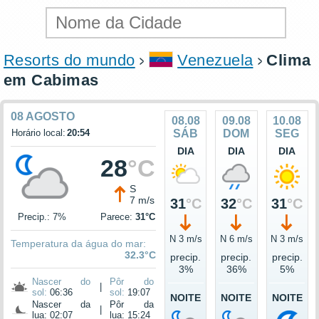
Resorts do mundo
Venezuela
Clima
em Cabimas
08 AGOSTO
08.08
09.08
10.08
Horário local:
20:54
SÁB
DOM
SEG
DIA
DIA
DIA
28
°C
S
7 m/s
31
°C
32
°C
31
°C
Precip.: 7%
Parece:
31°C
N 3 m/s
N 6 m/s
N 3 m/s
Temperatura da água do mar:
32.3°C
precip.
precip.
precip.
3%
36%
5%
Nascer do
Pôr do
|
sol:
06:36
sol:
19:07
NOITE
NOITE
NOITE
Nascer da
Pôr da
|
lua: 02:07
lua: 15:24