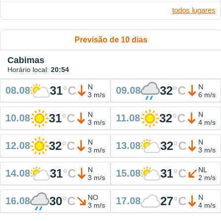
todos lugares
Previsão de 10 dias
Cabimas
Horário local:
20:54
N
N
31
°
C
32
°
C
08.08
09.08
3 m/s
6 m/s
N
N
31
°
C
32
°
C
10.08
11.08
3 m/s
4 m/s
N
N
32
°
C
32
°
C
12.08
13.08
3 m/s
3 m/s
N
NL
31
°
C
31
°
C
14.08
15.08
3 m/s
2 m/s
NO
N
30
°
C
27
°
C
16.08
17.08
3 m/s
4 m/s