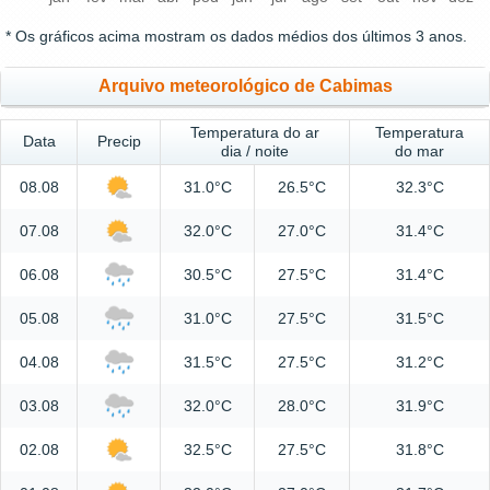
* Os gráficos acima mostram os dados médios dos últimos 3 anos.
Arquivo meteorológico de Cabimas
Temperatura do ar
Temperatura
Data
Precip
dia / noite
do mar
08.08
31.0°C
26.5°C
32.3°C
07.08
32.0°C
27.0°C
31.4°C
06.08
30.5°C
27.5°C
31.4°C
05.08
31.0°C
27.5°C
31.5°C
04.08
31.5°C
27.5°C
31.2°C
03.08
32.0°C
28.0°C
31.9°C
02.08
32.5°C
27.5°C
31.8°C