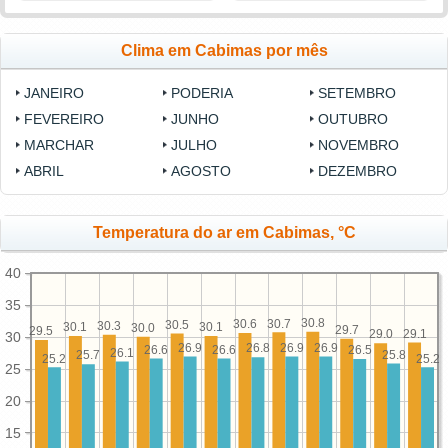
Clima em Cabimas por mês
JANEIRO
PODERIA
SETEMBRO
FEVEREIRO
JUNHO
OUTUBRO
MARCHAR
JULHO
NOVEMBRO
ABRIL
AGOSTO
DEZEMBRO
Temperatura do ar em Cabimas, °C
40
35
30.8
30.7
30.6
30.5
30.3
30.1
30.1
30.0
29.7
29.5
29.1
29.0
30
26.9
26.9
26.9
26.8
26.6
26.6
26.5
26.1
25.8
25.7
25.2
25.2
25
20
15