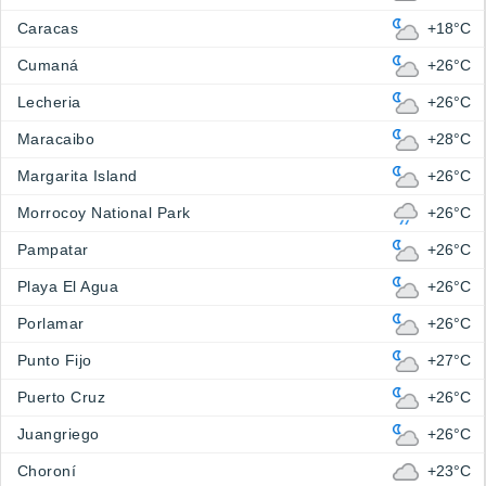
Caracas
+18°C
Cumaná
+26°C
Lecheria
+26°C
Maracaibo
+28°C
Margarita Island
+26°C
Morrocoy National Park
+26°C
Pampatar
+26°C
Playa El Agua
+26°C
Porlamar
+26°C
Punto Fijo
+27°C
Puerto Cruz
+26°C
Juangriego
+26°C
Choroní
+23°C