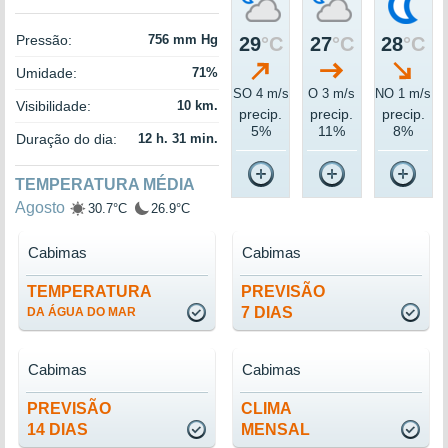
Pressão:
756 mm Hg
29
°C
27
°C
28
°C
Umidade:
71%
SO 4 m/s
O 3 m/s
NO 1 m/s
Visibilidade:
10 km.
precip.
precip.
precip.
5%
11%
8%
Duração do dia:
12 h. 31 min.
TEMPERATURA MÉDIA
Agosto
30.7°C
26.9°C
Cabimas
Cabimas
TEMPERATURA
PREVISÃO
7 DIAS
DA ÁGUA DO MAR
Cabimas
Cabimas
PREVISÃO
CLIMA
14 DIAS
MENSAL