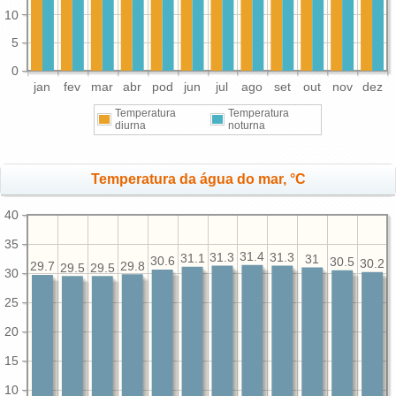
10
5
0
jan
fev
mar
abr
pod
jun
jul
ago
set
out
nov
dez
Temperatura
Temperatura
diurna
noturna
Temperatura da água do mar, °C
40
35
31.4
31.3
31.3
31.1
31
30.6
30.5
30.2
29.8
29.7
29.5
29.5
30
25
20
15
10