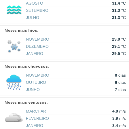
AGOSTO
31.4
°C
SETEMBRO
31.3
°C
JULHO
31.3
°C
Meses
mais frios
:
NOVEMBRO
29.0
°C
DEZEMBRO
29.1
°C
JANEIRO
29.5
°C
Meses
mais chuvosos
:
NOVEMBRO
8
dias
OUTUBRO
8
dias
JUNHO
7
dias
Meses
mais ventosos
:
MARCHAR
4.0
m/s
FEVEREIRO
3.9
m/s
JANEIRO
3.4
m/s