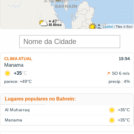
Leaflet
| Tiles © Esri
CLIMA ATUAL
15:54
Manama
+35
°C
SO 6 m/s
parece: +49°
C
precip.: 4%
Lugares populares no Bahrein:
Al Muharraq
+35°C
Manama
+35°C