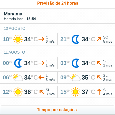
Previsão de 24 horas
Manama
Horário local:
15:54
10 AGOSTO
O
SO
34
°
C
34
°
C
18
21
00
00
6 m/s
5 m/s
11 AGOSTO
O
SL
34
°
C
34
°
C
00
03
00
00
1 m/s
1 m/s
L
SL
34
°
C
35
°
C
06
09
00
00
3 m/s
2 m/s
SL
S
36
°
C
37
°
C
12
15
00
00
3 m/s
4 m/s
Tempo por estações: