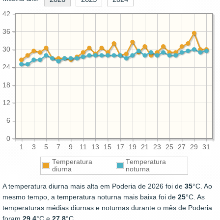
42
36
30
24
18
12
6
0
1
3
5
7
9
11
13
15
17
19
21
23
25
27
29
31
Temperatura
Temperatura
diurna
noturna
A temperatura diurna mais alta em Poderia de 2026 foi de
35
°C. Ao
mesmo tempo, a temperatura noturna mais baixa foi de
25
°C. As
temperaturas médias diurnas e noturnas durante o mês de Poderia
foram
29.4
°C e
27.8
°C.