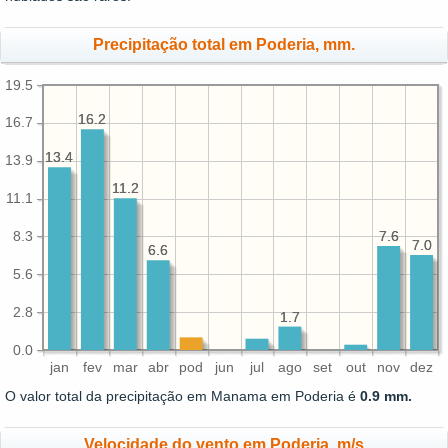
Precipitação total em Poderia, mm.
19.5
16.2
16.2
16.7
13.4
13.4
13.9
11.2
11.2
11.1
8.3
7.6
7.6
7.0
7.0
6.6
6.6
5.6
2.8
1.7
1.7
0.0
jan
fev
mar
abr
pod
jun
jul
ago
set
out
nov
dez
O valor total da precipitação em Manama em Poderia é
0.9 mm.
Velocidade do vento em Poderia, m/s