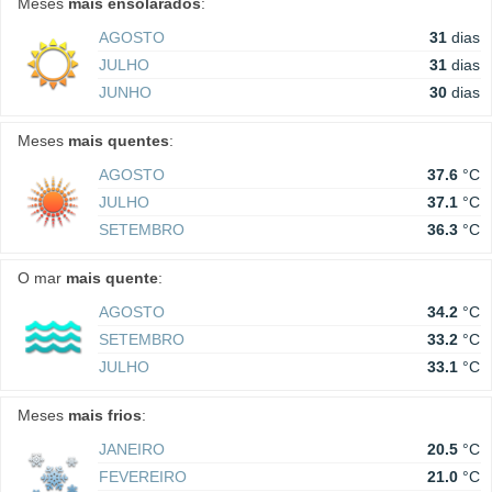
Meses
mais ensolarados
:
AGOSTO
31
dias
JULHO
31
dias
JUNHO
30
dias
Meses
mais quentes
:
AGOSTO
37.6
°C
JULHO
37.1
°C
SETEMBRO
36.3
°C
O mar
mais quente
:
AGOSTO
34.2
°C
SETEMBRO
33.2
°C
JULHO
33.1
°C
Meses
mais frios
:
JANEIRO
20.5
°C
FEVEREIRO
21.0
°C