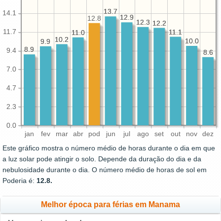
13.7
13.7
14.1
12.9
12.9
12.8
12.3
12.3
12.2
12.2
11.7
11.1
11.1
11.0
11.0
10.2
10.2
10.0
10.0
9.9
9.9
8.9
8.9
9.4
8.6
8.6
7.0
4.7
2.3
0.0
jan
fev
mar
abr
pod
jun
jul
ago
set
out
nov
dez
Este gráfico mostra o número médio de horas durante o dia em que
a luz solar pode atingir o solo. Depende da duração do dia e da
nebulosidade durante o dia. O número médio de horas de sol em
Poderia é:
12.8.
Melhor época para férias em Manama