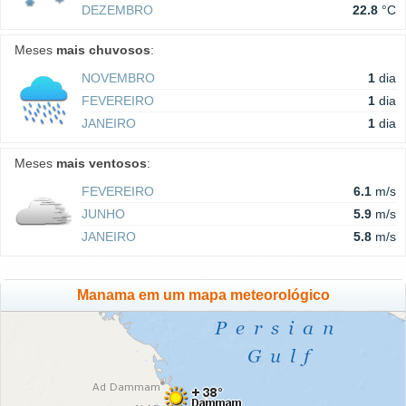
DEZEMBRO
22.8
°C
Meses
mais chuvosos
:
NOVEMBRO
1
dia
FEVEREIRO
1
dia
JANEIRO
1
dia
Meses
mais ventosos
:
FEVEREIRO
6.1
m/s
JUNHO
5.9
m/s
JANEIRO
5.8
m/s
Manama em um mapa meteorológico