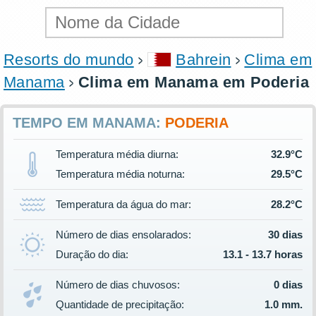
Resorts do mundo
Bahrein
Clima em
Manama
Clima em Manama em Poderia
TEMPO EM MANAMA:
PODERIA
Temperatura média diurna:
32.9°C
Temperatura média noturna:
29.5°C
Temperatura da água do mar:
28.2°C
Número de dias ensolarados:
30 dias
Duração do dia:
13.1 - 13.7 horas
Número de dias chuvosos:
0 dias
Quantidade de precipitação:
1.0 mm.