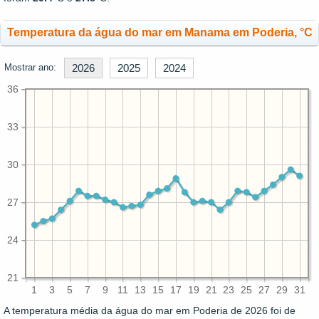
Temperatura da água do mar em Manama em Poderia, °C
Mostrar ano:
2026
2025
2024
36
33
30
27
24
21
1
3
5
7
9
11
13
15
17
19
21
23
25
27
29
31
A temperatura média da água do mar em Poderia de 2026 foi de