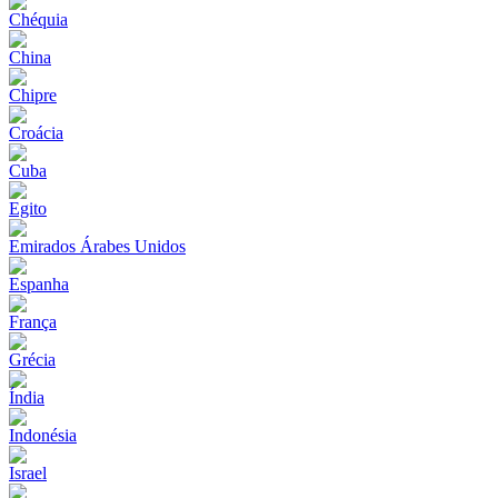
Chéquia
China
Chipre
Croácia
Cuba
Egito
Emirados Árabes Unidos
Espanha
França
Grécia
Índia
Indonésia
Israel