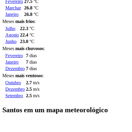
Fevereiro
27.5
°C
Marchar
26.8
°C
Janeiro
26.8
°C
Meses
mais frios
:
Julho
22.3
°C
Agosto
22.4
°C
Junho
23.0
°C
Meses
mais chuvosos
:
Fevereiro
7
dias
Janeiro
7
dias
Dezembro
7
dias
Meses
mais ventosos
:
Outubro
2.7
m/s
Dezembro
2.5
m/s
Setembro
2.5
m/s
Santos em um mapa meteorológico