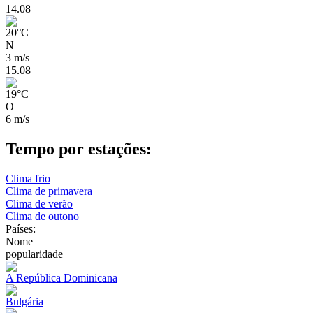
14.08
20
°
C
N
3 m/s
15.08
19
°
C
O
6 m/s
Tempo por estações:
Clima frio
Clima de primavera
Clima de verão
Clima de outono
Países:
Nome
popularidade
A República Dominicana
Bulgária