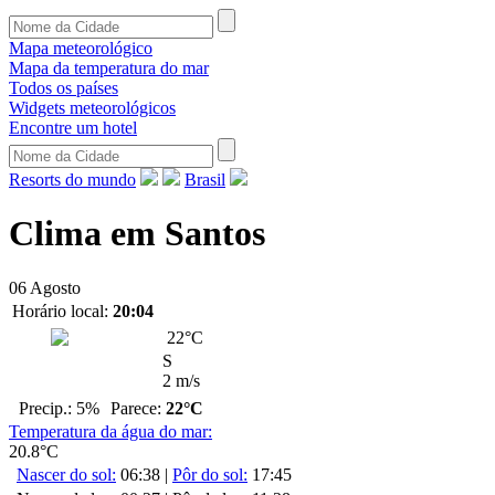
Mapa meteorológico
Mapa da temperatura do mar
Todos os países
Widgets meteorológicos
Encontre um hotel
Resorts do mundo
Brasil
Clima em Santos
06 Agosto
Horário local:
20:04
22
°C
S
2 m/s
Precip.: 5%
Parece:
22°C
Temperatura da água do mar:
20.8°C
Nascer do sol:
06:38
|
Pôr do sol:
17:45