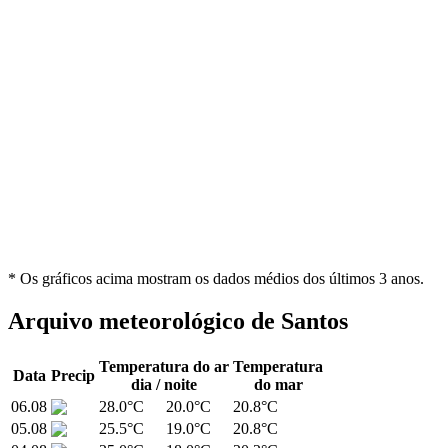
* Os gráficos acima mostram os dados médios dos últimos 3 anos.
Arquivo meteorológico de Santos
Temperatura do ar
Temperatura
Data
Precip
dia / noite
do mar
06.08
28.0°C
20.0°C
20.8°C
05.08
25.5°C
19.0°C
20.8°C