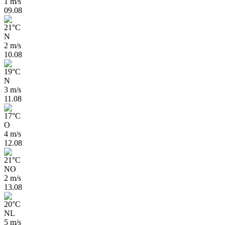
1 m/s
09.08
21
°
C
N
2 m/s
10.08
19
°
C
N
3 m/s
11.08
17
°
C
O
4 m/s
12.08
21
°
C
NO
2 m/s
13.08
20
°
C
NL
5 m/s