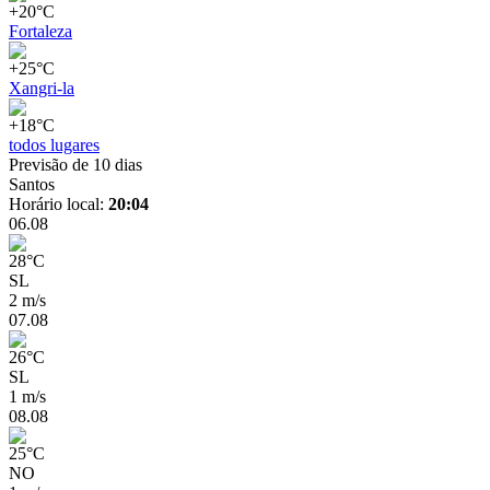
+20°C
Fortaleza
+25°C
Xangri-la
+18°C
todos lugares
Previsão de 10 dias
Santos
Horário local:
20:04
06.08
28
°
C
SL
2 m/s
07.08
26
°
C
SL
1 m/s
08.08
25
°
C
NO