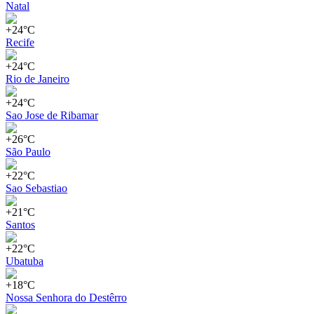
Natal
+24°C
Recife
+24°C
Rio de Janeiro
+24°C
Sao Jose de Ribamar
+26°C
São Paulo
+22°C
Sao Sebastiao
+21°C
Santos
+22°C
Ubatuba
+18°C
Nossa Senhora do Destêrro