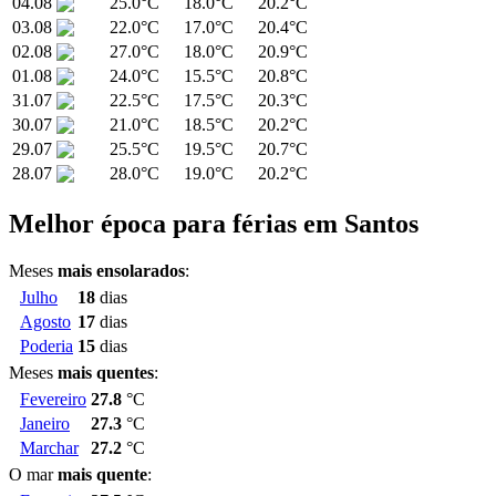
04.08
25.0°C
18.0°C
20.2°C
03.08
22.0°C
17.0°C
20.4°C
02.08
27.0°C
18.0°C
20.9°C
01.08
24.0°C
15.5°C
20.8°C
31.07
22.5°C
17.5°C
20.3°C
30.07
21.0°C
18.5°C
20.2°C
29.07
25.5°C
19.5°C
20.7°C
28.07
28.0°C
19.0°C
20.2°C
Melhor época para férias em Santos
Meses
mais ensolarados
:
Julho
18
dias
Agosto
17
dias
Poderia
15
dias
Meses
mais quentes
:
Fevereiro
27.8
°C
Janeiro
27.3
°C
Marchar
27.2
°C
O mar
mais quente
: