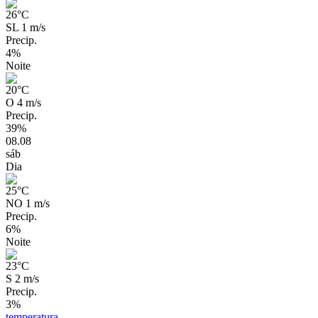
26
°C
SL 1 m/s
Precip.
4%
Noite
20
°C
O 4 m/s
Precip.
39%
08.08
sáb
Dia
25
°C
NO 1 m/s
Precip.
6%
Noite
23
°C
S 2 m/s
Precip.
3%
temperatura