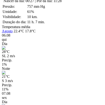
Nascer da lua: 00:27
|
Pôr da lua: 11:28
Pressão:
757 mm Hg
Umidade:
61%
Visibilidade:
10 km.
Duração do dia:
11 h. 7 min.
Temperatura média
Agosto
22.4°C
17.8°C
06.08
qui
Dia
28
°C
SL 2 m/s
Precip.
1%
Noite
21
°C
S 3 m/s
Precip.
11%
07.08
sex
Dia