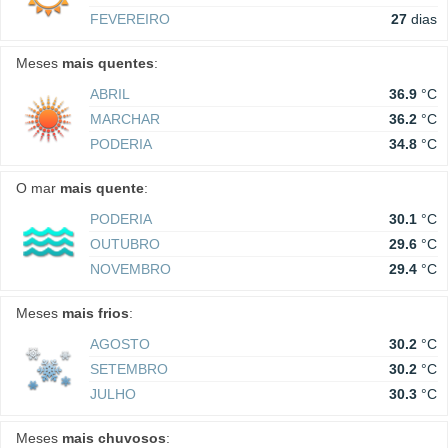
FEVEREIRO
27
dias
Meses
mais quentes
:
ABRIL
36.9
°C
MARCHAR
36.2
°C
PODERIA
34.8
°C
O mar
mais quente
:
PODERIA
30.1
°C
OUTUBRO
29.6
°C
NOVEMBRO
29.4
°C
Meses
mais frios
:
AGOSTO
30.2
°C
SETEMBRO
30.2
°C
JULHO
30.3
°C
Meses
mais chuvosos
: