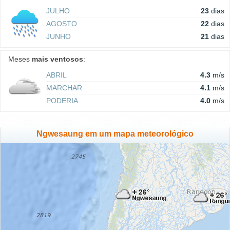
JULHO
23
dias
AGOSTO
22
dias
JUNHO
21
dias
Meses
mais ventosos
:
ABRIL
4.3
m/s
MARCHAR
4.1
m/s
PODERIA
4.0
m/s
Ngwesaung em um mapa meteorológico