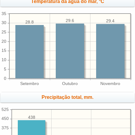
Temperatura da água do mar, °C
35
29.6
29.4
28.8
30
25
20
15
10
5
0
Setembro
Outubro
Novembro
Precipitação total, mm.
525
438
450
375