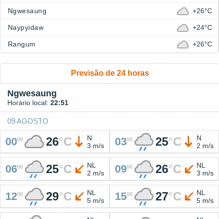
Ngwesaung
+26°C
Naypyidaw
+24°C
Rangum
+26°C
Previsão de 24 horas
Ngwesaung
Horário local:
22:51
09 AGOSTO
N
N
26
°
C
25
°
C
00
03
00
00
3 m/s
2 m/s
NL
NL
25
°
C
26
°
C
06
09
00
00
2 m/s
3 m/s
NL
NL
29
°
C
27
°
C
12
15
00
00
5 m/s
5 m/s