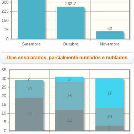
300
262.7
225
150
62
75
0
Setembro
Outubro
Novembro
Dias ensolarados, parcialmente nublados e nublados
35
30
3
0
25
10
17
20
16
15
10
19
10
12
5
3
0