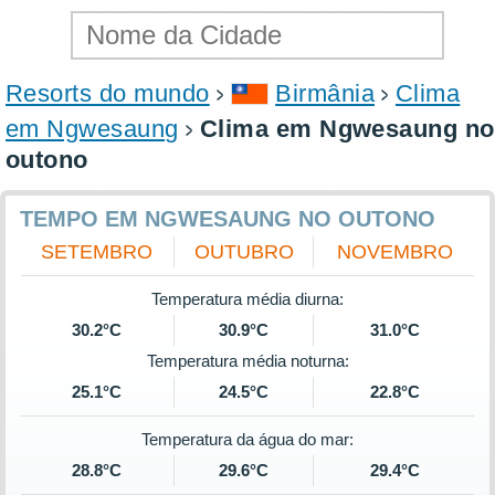
Resorts do mundo
Birmânia
Clima
em Ngwesaung
Clima em Ngwesaung no
outono
TEMPO EM NGWESAUNG NO OUTONO
SETEMBRO
OUTUBRO
NOVEMBRO
Temperatura média diurna:
30.2°C
30.9°C
31.0°C
Temperatura média noturna:
25.1°C
24.5°C
22.8°C
Temperatura da água do mar:
28.8°C
29.6°C
29.4°C