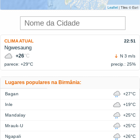
Leaflet
| Tiles © Esri
CLIMA ATUAL
22:51
Ngwesaung
+26
°C
N 3 m/s
parece: +29°
C
precip.: 25%
Lugares populares na Birmânia:
Bagan
+27°C
Inle
+19°C
Mandalay
+25°C
Mrauk-U
+25°C
Ngapali
+26°C