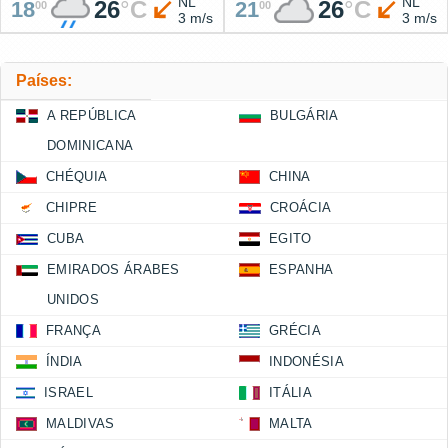
NL
NL
26
°
C
26
°
C
18
21
00
00
3 m/s
3 m/s
Países:
A REPÚBLICA
BULGÁRIA
DOMINICANA
CHÉQUIA
CHINA
CHIPRE
CROÁCIA
CUBA
EGITO
EMIRADOS ÁRABES
ESPANHA
UNIDOS
FRANÇA
GRÉCIA
ÍNDIA
INDONÉSIA
ISRAEL
ITÁLIA
MALDIVAS
MALTA