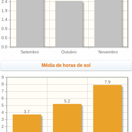
2.4
1.9
1.4
0.9
0.5
0.0
Setembro
Outubro
Novembro
Média de horas de sol
9
7.9
8
7
6
5.2
5
3.7
4
3
2