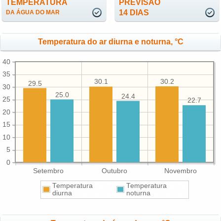
TEMPERATURA
PREVISÃO
14 DIAS
DA ÁGUA DO MAR
Temperatura do ar diurna e noturna, °C
40
35
30.2
30.1
29.5
30
25.0
24.4
25
22.7
20
15
10
5
0
Setembro
Outubro
Novembro
Temperatura
Temperatura
diurna
noturna