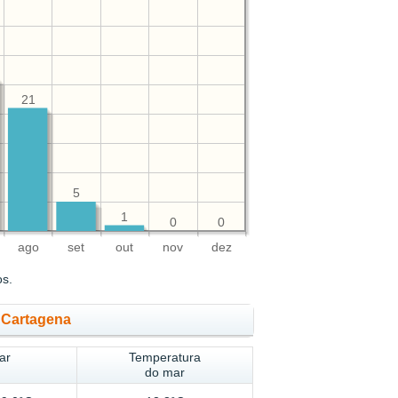
21
5
1
0
0
ago
set
out
nov
dez
os.
 Cartagena
ar
Temperatura
do mar