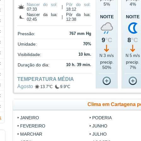
5%
4%
Nascer do sol:
Pôr do sol:
|
07:33
18:12
C
Nascer da lua:
Pôr da lua:
NOITE
NOITE
|
02:45
12:38
C
C
Pressão:
767 mm Hg
9
°C
8
°C
C
Umidade:
70%
C
Visibilidade:
10 km.
N 3 m/s
N 5 m/s
precip.
precip.
C
Duração do dia:
10 h. 39 min.
50%
7%
C
TEMPERATURA MÉDIA
C
Agosto
13.7°C
9.9°C
C
Clima em Cartagena p
C
s
JANEIRO
PODERIA
FEVEREIRO
JUNHO
MARCHAR
JULHO