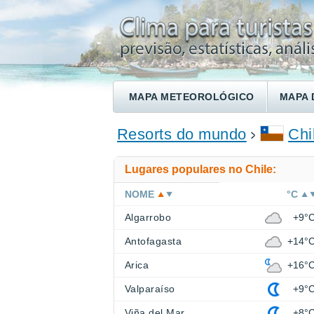
MAPA METEOROLÓGICO
MAPA 
ENCONTRE UM HOTEL
Resorts do mundo
Chi
Lugares populares no Chile:
NOME
°C
Algarrobo
+9°
Antofagasta
+14°
Arica
+16°
Valparaíso
+9°
Viña del Mar
+8°