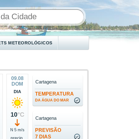
ETS METEOROLÓGICOS
09.08
Cartagena
DOM
DIA
TEMPERATURA
DA ÁGUA DO MAR
10
°C
Cartagena
N 5 m/s
PREVISÃO
7 DIAS
precip.