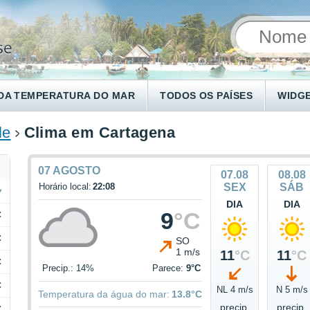
DA TEMPERATURA DO MAR
TODOS OS PAÍSES
WIDG
le
Clima em Cartagena
07 AGOSTO
07.08
08.08
Horário local:
22:08
SEX
SÁB
DIA
DIA
9
°C
C
C
SO
1 m/s
11
°C
11
°C
C
Precip.: 14%
Parece:
9°C
C
NL 4 m/s
N 5 m/s
Temperatura da água do mar:
13.8°C
precip.
precip.
C