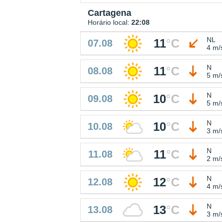
Cartagena
Horário local:
22:08
NL
11
°
C
07.08
4 m/
N
11
°
C
08.08
5 m/
N
10
°
C
09.08
5 m/
N
10
°
C
10.08
3 m/
N
11
°
C
11.08
2 m/
N
12
°
C
12.08
4 m/
N
13
°
C
13.08
3 m/