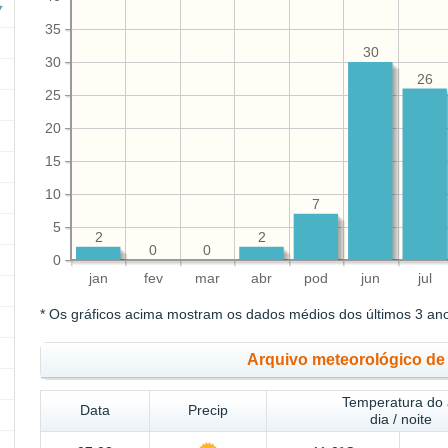
35
30
30
26
25
20
15
10
7
5
2
2
0
0
0
jan
fev
mar
abr
pod
jun
jul
* Os gráficos acima mostram os dados médios dos últimos 3 an
Arquivo meteorológico de
Temperatura do 
Data
Precip
dia / noite