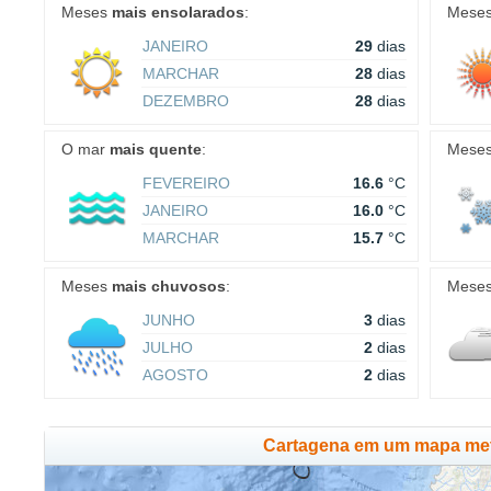
Meses
mais ensolarados
:
Mese
JANEIRO
29
dias
MARCHAR
28
dias
DEZEMBRO
28
dias
O mar
mais quente
:
Mese
FEVEREIRO
16.6
°C
JANEIRO
16.0
°C
MARCHAR
15.7
°C
Meses
mais chuvosos
:
Mese
JUNHO
3
dias
JULHO
2
dias
AGOSTO
2
dias
Cartagena em um mapa met