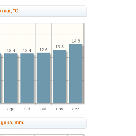
 mar, °C
14.8
13.3
12.6
12.4
12.4
ago
set
out
nov
dez
tagena, mm.