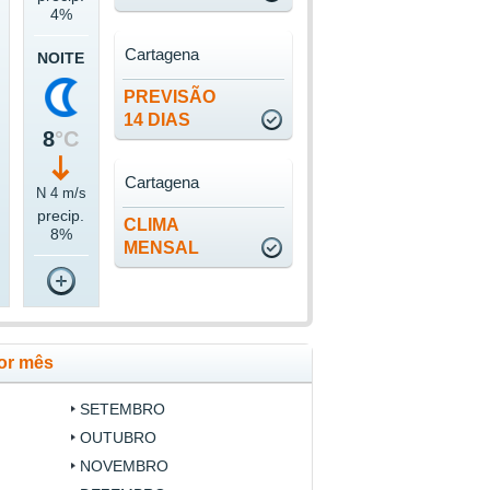
4%
Cartagena
NOITE
PREVISÃO
14 DIAS
8
°C
Cartagena
N 4 m/s
precip.
CLIMA
8%
MENSAL
or mês
SETEMBRO
OUTUBRO
NOVEMBRO