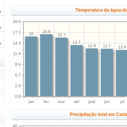
Temperatura da água do
s
20.0
s
16.6
17.1
16
15.7
13.7
14.3
s
12.8
12.7
12.4
11.4
8.6
5.7
2.9
0.0
jan
fev
mar
abr
pod
jun
jul
Precipitação total em Car
40