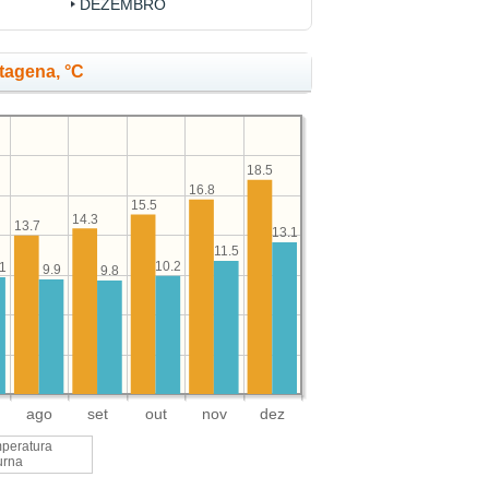
DEZEMBRO
tagena, °C
18.5
16.8
15.5
14.3
13.7
13.1
11.5
10.2
1
9.9
9.8
ago
set
out
nov
dez
peratura
urna