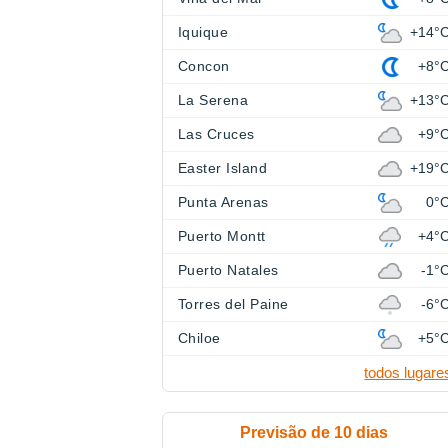
Iquique
+14°
Concon
+8°
La Serena
+13°
Las Cruces
+9°
Easter Island
+19°
Punta Arenas
0°
Puerto Montt
+4°
Puerto Natales
-1°
Torres del Paine
-6°
Chiloe
+5°
todos lugare
Previsão de 10 dias