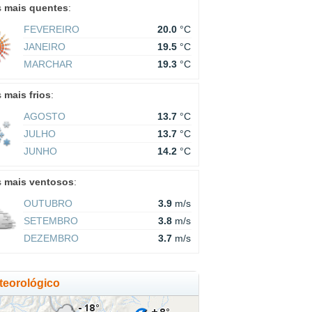
s
mais quentes
:
FEVEREIRO
20.0
°C
JANEIRO
19.5
°C
MARCHAR
19.3
°C
s
mais frios
:
AGOSTO
13.7
°C
JULHO
13.7
°C
JUNHO
14.2
°C
s
mais ventosos
:
OUTUBRO
3.9
m/s
SETEMBRO
3.8
m/s
DEZEMBRO
3.7
m/s
eorológico