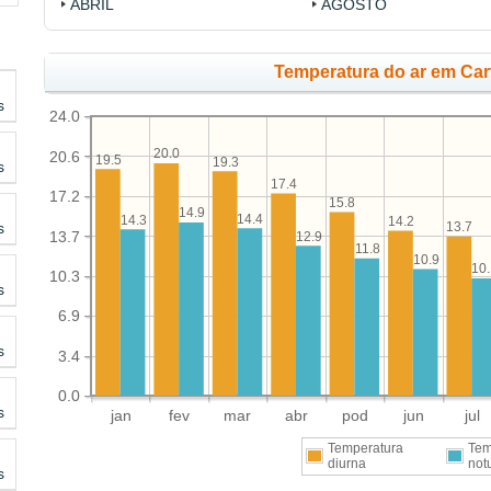
ABRIL
AGOSTO
Temperatura do ar em Car
s
24.0
20.0
20.6
19.5
19.3
s
17.4
17.2
15.8
14.9
14.4
14.3
14.2
s
13.7
13.7
12.9
11.8
10.9
10.
10.3
s
6.9
s
3.4
0.0
s
jan
fev
mar
abr
pod
jun
jul
Temperatura
Tem
diurna
not
s