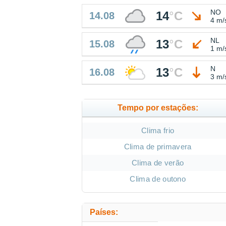
NO
14
°
C
14.08
4 m/
NL
13
°
C
15.08
1 m/
N
13
°
C
16.08
3 m/
Tempo por estações:
Clima frio
Clima de primavera
Clima de verão
Clima de outono
Países: