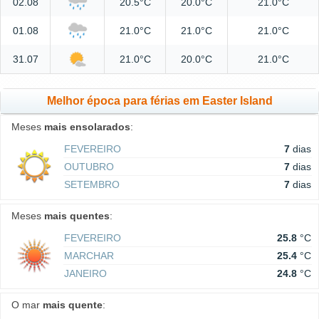
02.08
20.5°C
20.0°C
21.0°C
01.08
21.0°C
21.0°C
21.0°C
31.07
21.0°C
20.0°C
21.0°C
Melhor época para férias em Easter Island
Meses
mais ensolarados
:
FEVEREIRO
7
dias
OUTUBRO
7
dias
SETEMBRO
7
dias
Meses
mais quentes
:
FEVEREIRO
25.8
°C
MARCHAR
25.4
°C
JANEIRO
24.8
°C
O mar
mais quente
: