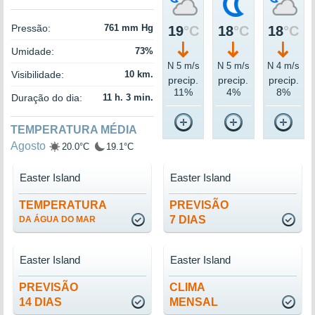
Pressão:
761 mm Hg
19
°C
18
°C
18
°C
Umidade:
73%
N 5 m/s
N 5 m/s
N 4 m/s
Visibilidade:
10 km.
precip.
precip.
precip.
11%
4%
8%
Duração do dia:
11 h. 3 min.
TEMPERATURA MÉDIA
Agosto
20.0°C
19.1°C
Easter Island
Easter Island
TEMPERATURA
PREVISÃO
7 DIAS
DA ÁGUA DO MAR
Easter Island
Easter Island
PREVISÃO
CLIMA
14 DIAS
MENSAL