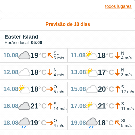
todos lugares
Previsão de 10 dias
Easter Island
Horário local:
05:06
SL
N
19
°
C
18
°
C
10.08
11.08
6 m/s
4 m/s
N
N
18
°
C
17
°
C
12.08
13.08
4 m/s
3 m/s
O
S
18
°
C
20
°
C
14.08
15.08
5 m/s
12 m/s
S
S
21
°
C
21
°
C
16.08
17.08
14 m/s
11 m/s
O
SL
19
°
C
18
°
C
18.08
19.08
4 m/s
5 m/s