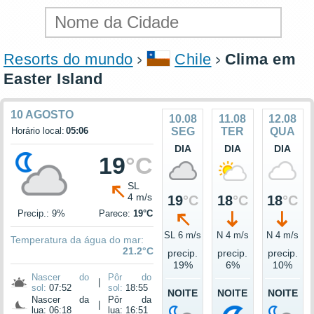
Resorts do mundo
Chile
Clima em
Easter Island
10 AGOSTO
10.08
11.08
12.08
Horário local:
05:06
SEG
TER
QUA
DIA
DIA
DIA
19
°C
SL
4 m/s
19
°C
18
°C
18
°C
Precip.: 9%
Parece:
19°C
SL 6 m/s
N 4 m/s
N 4 m/s
Temperatura da água do mar:
21.2°C
precip.
precip.
precip.
19%
6%
10%
Nascer do
Pôr do
|
sol:
07:52
sol:
18:55
NOITE
NOITE
NOITE
Nascer da
Pôr da
|
lua: 06:18
lua: 16:51