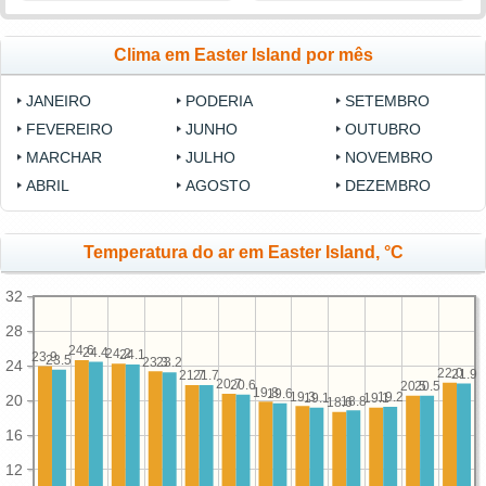
Clima em Easter Island por mês
JANEIRO
PODERIA
SETEMBRO
FEVEREIRO
JUNHO
OUTUBRO
MARCHAR
JULHO
NOVEMBRO
ABRIL
AGOSTO
DEZEMBRO
Temperatura do ar em Easter Island, °C
32
28
24.6
24.4
24.2
24.1
23.9
23.5
23.3
23.2
24
22.0
21.9
21.7
21.7
20.7
20.6
20.5
20.5
19.8
19.6
19.3
19.2
19.1
19.1
20
18.8
18.6
16
12