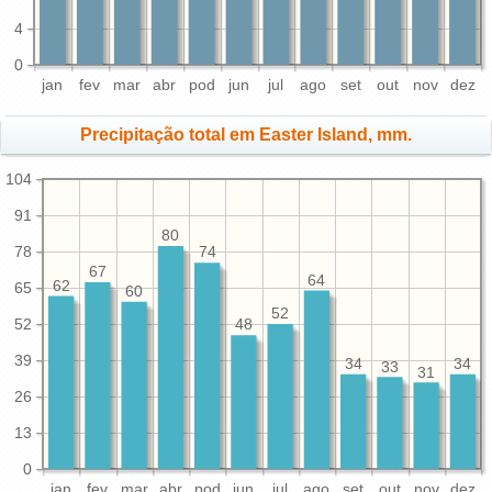
4
0
jan
fev
mar
abr
pod
jun
jul
ago
set
out
nov
dez
Precipitação total em Easter Island, mm.
104
91
80
78
74
67
64
62
65
60
52
52
48
39
34
34
33
31
26
13
0
jan
fev
mar
abr
pod
jun
jul
ago
set
out
nov
dez