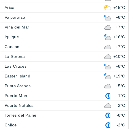
Arica
+15°C
Valparaíso
+8°C
Viña del Mar
+7°C
Iquique
+16°C
Concon
+7°C
La Serena
+10°C
Las Cruces
+8°C
Easter Island
+19°C
Punta Arenas
+5°C
Puerto Montt
-1°C
Puerto Natales
-2°C
Torres del Paine
-8°C
Chiloe
-2°C