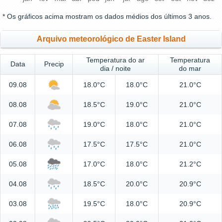
* Os gráficos acima mostram os dados médios dos últimos 3 anos.
Arquivo meteorológico de Easter Island
Temperatura do ar
Temperatura
Data
Precip
dia / noite
do mar
09.08
18.0°C
18.0°C
21.0°C
08.08
18.5°C
19.0°C
21.0°C
07.08
19.0°C
18.0°C
21.0°C
06.08
17.5°C
17.5°C
21.0°C
05.08
17.0°C
18.0°C
21.2°C
04.08
18.5°C
20.0°C
20.9°C
03.08
19.5°C
18.0°C
20.9°C