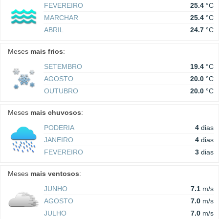
FEVEREIRO
25.4
°C
MARCHAR
25.4
°C
ABRIL
24.7
°C
Meses
mais frios
:
SETEMBRO
19.4
°C
AGOSTO
20.0
°C
OUTUBRO
20.0
°C
Meses
mais chuvosos
:
PODERIA
4
dias
JANEIRO
4
dias
FEVEREIRO
3
dias
Meses
mais ventosos
:
JUNHO
7.1
m/s
AGOSTO
7.0
m/s
JULHO
7.0
m/s