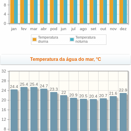
8
4
0
jan
fev
mar
abr
pod
jun
jul
ago
set
out
nov
dez
Temperatura
Temperatura
diurna
noturna
Temperatura da água do mar, °C
32
28
25.4
25.4
24.7
24.4
23.3
24
22.9
22
21.6
20.9
20.7
20.5
20.4
20
16
12
8