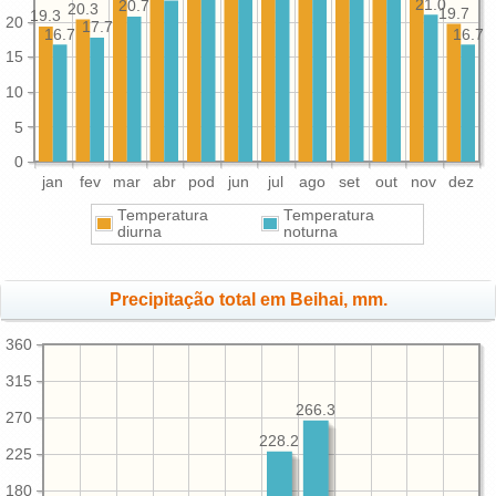
21.0
20.7
20.3
19.7
19.3
20
17.7
16.7
16.7
15
10
5
0
jan
fev
mar
abr
pod
jun
jul
ago
set
out
nov
dez
Temperatura
Temperatura
diurna
noturna
Precipitação total em Beihai, mm.
360
315
266.3
270
228.2
225
180