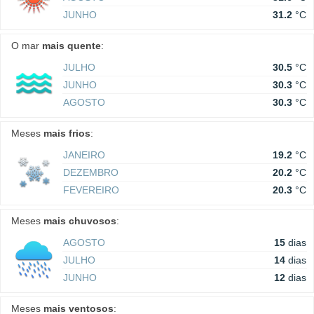
JUNHO
31.2
°C
O mar
mais quente
:
JULHO
30.5
°C
JUNHO
30.3
°C
AGOSTO
30.3
°C
Meses
mais frios
:
JANEIRO
19.2
°C
DEZEMBRO
20.2
°C
FEVEREIRO
20.3
°C
Meses
mais chuvosos
:
AGOSTO
15
dias
JULHO
14
dias
JUNHO
12
dias
Meses
mais ventosos
: