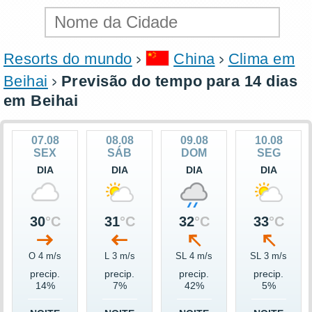
Resorts do mundo
China
Clima em
Beihai
Previsão do tempo para 14 dias
em Beihai
07.08
08.08
09.08
10.08
SEX
SÁB
DOM
SEG
DIA
DIA
DIA
DIA
30
°C
31
°C
32
°C
33
°C
O 4 m/s
L 3 m/s
SL 4 m/s
SL 3 m/s
precip.
precip.
precip.
precip.
14%
7%
42%
5%