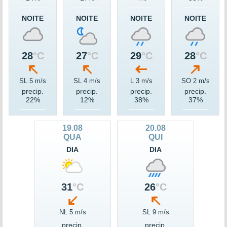
NOITE
NOITE
NOITE
NOITE
28
°C
27
°C
29
°C
28
°C
SL 5 m/s
SL 4 m/s
L 3 m/s
SO 2 m/s
precip.
precip.
precip.
precip.
22%
12%
38%
37%
19.08
20.08
QUA
QUI
DIA
DIA
31
°C
26
°C
NL 5 m/s
SL 9 m/s
precip.
precip.