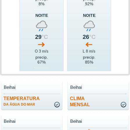
8%
92%
NOITE
NOITE
29
°C
26
°C
O 3 m/s
L 8 m/s
precip.
precip.
67%
85%
Beihai
Beihai
TEMPERATURA
CLIMA
MENSAL
DA ÁGUA DO MAR
Beihai
Beihai