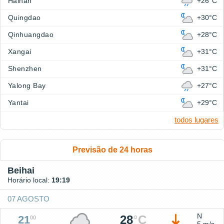
Hainan
+26°C
Quingdao
+30°C
Qinhuangdao
+28°C
Xangai
+31°C
Shenzhen
+31°C
Yalong Bay
+27°C
Yantai
+29°C
todos lugares
Previsão de 24 horas
Beihai
Horário local:
19:19
07 AGOSTO
N
28
°
C
21
00
5 m/s