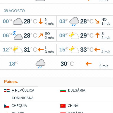
08 AGOSTO
N
NO
28
°
C
28
°
C
00
03
00
00
4 m/s
1 m/s
SO
S
28
°
C
29
°
C
06
09
00
00
2 m/s
2 m/s
L
L
31
°
C
33
°
C
12
15
00
00
3 m/s
4 m/s
L
30
°
C
18
00
6 m/s
Países:
A REPÚBLICA
BULGÁRIA
DOMINICANA
CHÉQUIA
CHINA