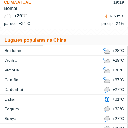
CLIMA ATUAL
19:19
Beihai
+29
°C
N 5 m/s
parece: +34°
C
precip.: 24%
Lugares populares na China:
Beidaihe
+28°C
Weihai
+29°C
Victoria
+30°C
Cantão
+37°C
Dadunhai
+27°C
Dalian
+31°C
Pequim
+32°C
Sanya
+27°C