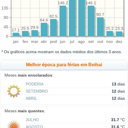
146.2
146.1
135
90.7
82.5
90
64.6
45
29.5
25.5
25.2
23.3
17.1
0
jan
fev
mar
abr
pod
jun
jul
ago
set
out
nov
dez
* Os gráficos acima mostram os dados médios dos últimos 3 anos.
Melhor época para férias em Beihai
Meses
mais ensolarados
:
PODERIA
13
dias
SETEMBRO
12
dias
ABRIL
12
dias
Meses
mais quentes
:
JULHO
31.7
°C
AGOSTO
31.6
°C