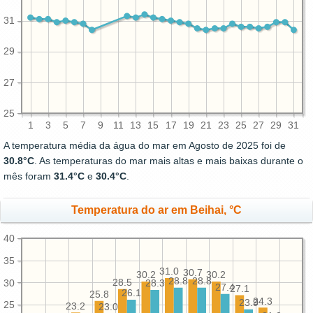
31
29
27
25
1
3
5
7
9
11
13
15
17
19
21
23
25
27
29
31
A temperatura média da água do mar em Agosto de 2025 foi de
30.8°C
. As temperaturas do mar mais altas e mais baixas durante o
mês foram
31.4°C
e
30.4°C
.
Temperatura do ar em Beihai, °C
40
35
31.0
30.7
30.2
30.2
28.8
28.8
30
28.5
28.3
27.4
27.1
26.1
25.8
24.3
23.9
25
23.2
23.0