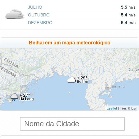
JULHO
5.5
m/s
OUTUBRO
5.4
m/s
DEZEMBRO
5.4
m/s
Beihai em um mapa meteorológico
Leaflet
| Tiles © Esri