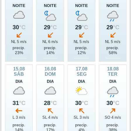
NOITE
NOITE
NOITE
NOITE
30
°C
29
°C
29
°C
29
°C
NL 5 m/s
NL 6 m/s
NL 5 m/s
NL 5 m/s
precip.
precip.
precip.
precip.
23%
14%
12%
58%
15.08
16.08
17.08
18.08
SÁB
DOM
SEG
TER
DIA
DIA
DIA
DIA
31
°C
28
°C
30
°C
30
°C
L 3 m/s
SL 4 m/s
SL 3 m/s
SO 4 m/s
precip.
precip.
precip.
precip.
14%
17%
4%
38%