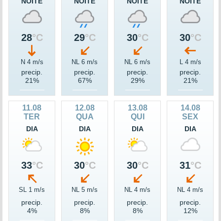
NOITE
NOITE
NOITE
NOITE
28
°C
29
°C
30
°C
30
°C
N 4 m/s
NL 6 m/s
NL 6 m/s
L 4 m/s
precip.
precip.
precip.
precip.
21%
67%
29%
21%
11.08
12.08
13.08
14.08
TER
QUA
QUI
SEX
DIA
DIA
DIA
DIA
33
°C
30
°C
30
°C
31
°C
SL 1 m/s
NL 5 m/s
NL 4 m/s
NL 4 m/s
precip.
precip.
precip.
precip.
4%
8%
8%
12%