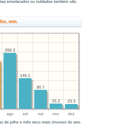
 dias ensolarados ou nublados também são
ulho, mm.
266.3
266.3
146.1
146.1
90.7
90.7
25.2
25.2
23.3
23.3
ago
set
out
nov
dez
z de julho o mês seco mais chuvoso do ano.