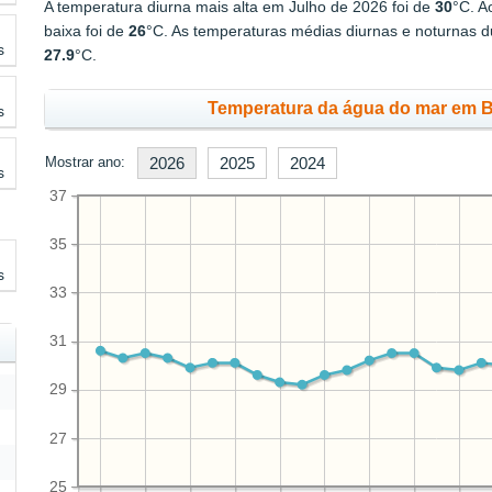
A temperatura diurna mais alta em Julho de 2026 foi de
30
°C. A
baixa foi de
26
°C. As temperaturas médias diurnas e noturnas 
s
27.9
°C.
Temperatura da água do mar em Be
s
Mostrar ano:
2026
2025
2024
s
37
35
s
33
31
29
27
25