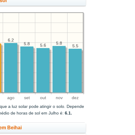
sol
6.2
6.2
5.8
5.8
5.8
5.8
5.6
5.6
5.5
5.5
ago
set
out
nov
dez
ue a luz solar pode atingir o solo. Depende
médio de horas de sol em Julho é:
6.1.
 em Beihai