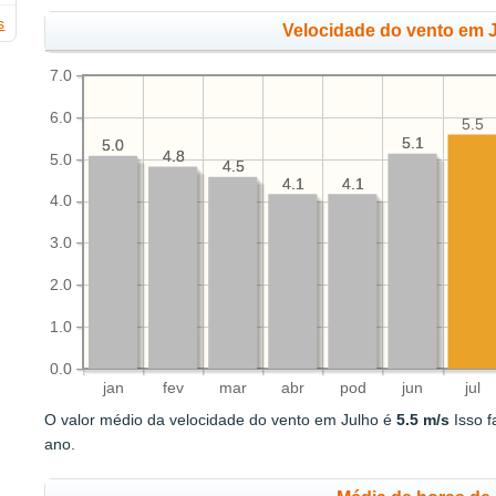
s
Velocidade do vento em J
7.0
6.0
5.5
5.1
5.1
5.0
5.0
4.8
4.8
5.0
4.5
4.5
4.1
4.1
4.1
4.1
4.0
3.0
2.0
1.0
0.0
jan
fev
mar
abr
pod
jun
jul
O valor médio da velocidade do vento em Julho é
5.5 m/s
Isso f
ano.