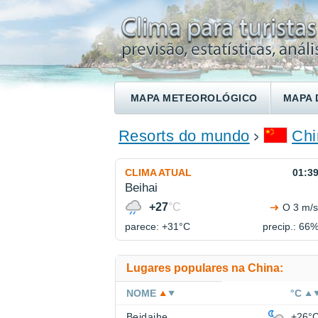
MAPA METEOROLÓGICO
MAPA 
ENCONTRE UM HOTEL
Resorts do mundo
Chi
CLIMA ATUAL
01:3
Beihai
+27
°C
O 3 m/s
parece: +31°
C
precip.: 66
Lugares populares na China:
NOME
°C
Beidaihe
+26°