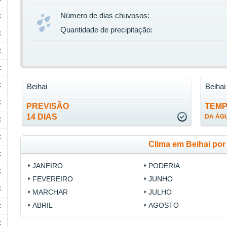
Número de dias chuvosos:
C
Quantidade de precipitação:
C
C
C
C
Beihai
Beihai
C
PREVISÃO
TEM
14 DIAS
DA ÁG
C
C
Clima em Beihai po
C
JANEIRO
PODERIA
C
FEVEREIRO
JUNHO
C
MARCHAR
JULHO
ABRIL
AGOSTO
C
C