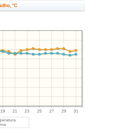
ulho, °C
19
21
23
25
27
29
31
peratura
rna