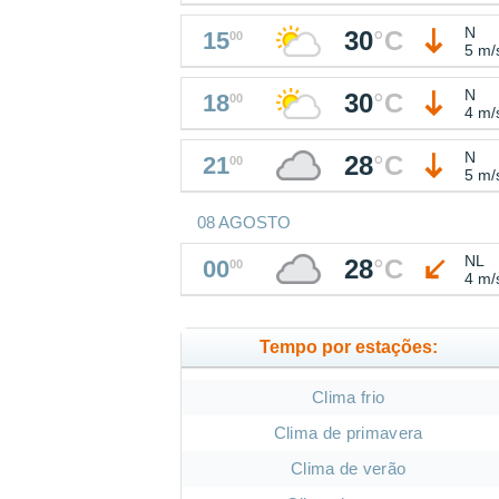
N
30
°
C
15
00
5 m/
N
30
°
C
18
00
4 m/
N
28
°
C
21
00
5 m/
08 AGOSTO
NL
28
°
C
00
00
4 m/
Tempo por estações:
Clima frio
Clima de primavera
Clima de verão