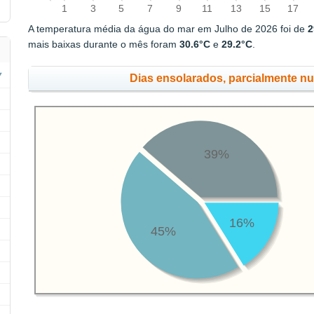
1
3
5
7
9
11
13
15
17
A temperatura média da água do mar em Julho de 2026 foi de
2
mais baixas durante o mês foram
30.6°C
e
29.2°C
.
Dias ensolarados, parcialmente n
39%
16%
45%