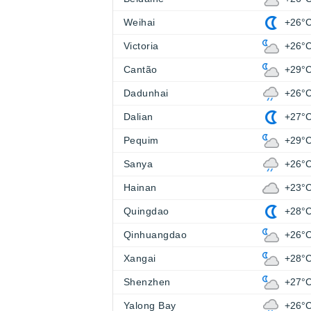
Weihai
+26°
Victoria
+26°
Cantão
+29°
Dadunhai
+26°
Dalian
+27°
Pequim
+29°
Sanya
+26°
Hainan
+23°
Quingdao
+28°
Qinhuangdao
+26°
Xangai
+28°
Shenzhen
+27°
Yalong Bay
+26°