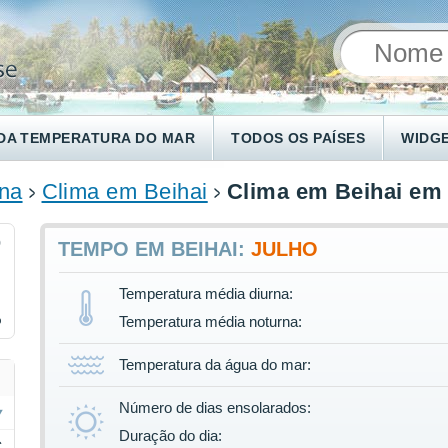
DA TEMPERATURA DO MAR
TODOS OS PAÍSES
WIDG
na
Clima em Beihai
Clima em Beihai em
9
TEMPO EM BEIHAI:
JULHO
Temperatura média diurna:
%
Temperatura média noturna:
Temperatura da água do mar:
Número de dias ensolarados:
Duração do dia:
C