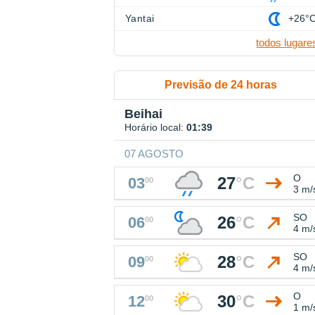
Yantai
+26°
todos lugare
Previsão de 24 horas
Beihai
Horário local:
01:39
07 AGOSTO
O
27
°
C
03
00
3 m/
SO
26
°
C
06
00
4 m/
SO
28
°
C
09
00
4 m/
O
30
°
C
12
00
1 m/