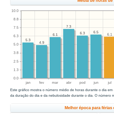
Média de horas de 
10.0
8.8
7.3
7.3
7.5
6.5
6.5
6.3
6.3
6.1
6.1
6.1
6.3
5.3
5.3
4.9
4.9
5.0
3.8
2.5
1.3
0.0
jan
fev
mar
abr
pod
jun
jul
Este gráfico mostra o número médio de horas durante o dia em q
da duração do dia e da nebulosidade durante o dia. O número 
Melhor época para férias