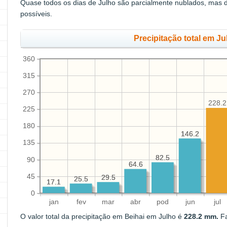
Quase todos os dias de Julho são parcialmente nublados, mas
possíveis.
Precipitação total em J
360
315
270
228.2
225
180
146.2
146.2
135
82.5
82.5
90
64.6
64.6
45
29.5
29.5
25.5
25.5
17.1
17.1
0
jan
fev
mar
abr
pod
jun
jul
O valor total da precipitação em Beihai em Julho é
228.2 mm.
Fa