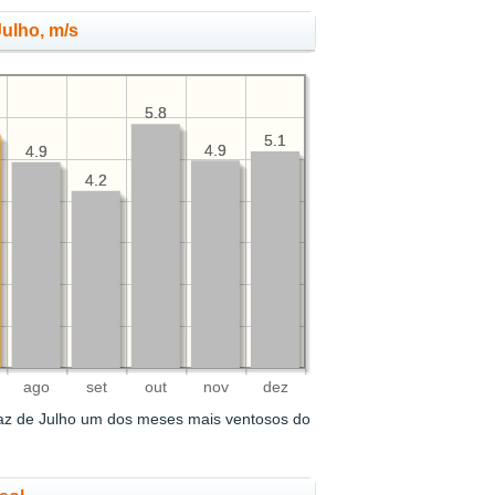
ulho, m/s
5.8
5.8
5.1
5.1
4.9
4.9
4.9
4.9
4.2
4.2
ago
set
out
nov
dez
az de Julho um dos meses mais ventosos do