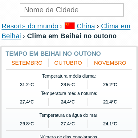
Resorts do mundo
China
Clima em
Beihai
Clima em Beihai no outono
TEMPO EM BEIHAI NO OUTONO
SETEMBRO
OUTUBRO
NOVEMBRO
Temperatura média diurna:
31.2°C
28.5°C
25.2°C
Temperatura média noturna:
27.4°C
24.4°C
21.4°C
Temperatura da água do mar:
29.8°C
27.4°C
24.1°C
Número de dias ensolarados: