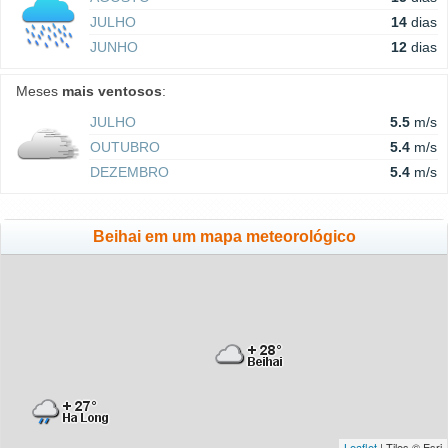
JULHO
14
dias
JUNHO
12
dias
Meses
mais ventosos
:
JULHO
5.5
m/s
OUTUBRO
5.4
m/s
DEZEMBRO
5.4
m/s
Beihai em um mapa meteorológico
Leaflet
| Tiles © Esri