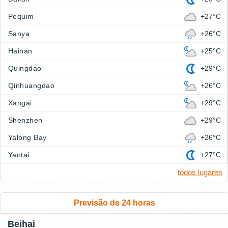
Pequim
+27°C
Sanya
+26°C
Hainan
+25°C
Quingdao
+29°C
Qinhuangdao
+26°C
Xangai
+29°C
Shenzhen
+29°C
Yalong Bay
+26°C
Yantai
+27°C
todos lugares
Previsão de 24 horas
Beihai