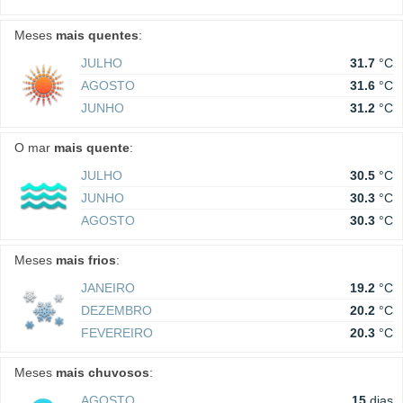
Meses
mais quentes
:
JULHO
31.7
°C
AGOSTO
31.6
°C
JUNHO
31.2
°C
O mar
mais quente
:
JULHO
30.5
°C
JUNHO
30.3
°C
AGOSTO
30.3
°C
Meses
mais frios
:
JANEIRO
19.2
°C
DEZEMBRO
20.2
°C
FEVEREIRO
20.3
°C
Meses
mais chuvosos
:
AGOSTO
15
dias