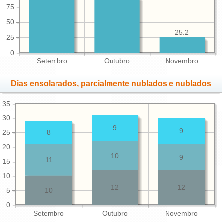
75
50
25.2
25
0
Setembro
Outubro
Novembro
Dias ensolarados, parcialmente nublados e nublados
35
30
9
9
25
8
20
10
9
11
15
10
12
12
5
10
0
Setembro
Outubro
Novembro