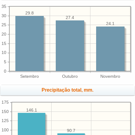
35
29.8
30
27.4
24.1
25
20
15
10
5
0
Setembro
Outubro
Novembro
Precipitação total, mm.
175
146.1
150
125
100
90.7