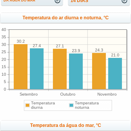
14 DIAS
DA ÁGUA DO MAR
Temperatura do ar diurna e noturna, °C
40
35
30.2
30
27.4
27.1
24.3
23.9
25
21.0
20
15
10
5
0
Setembro
Outubro
Novembro
Temperatura
Temperatura
diurna
noturna
Temperatura da água do mar, °C