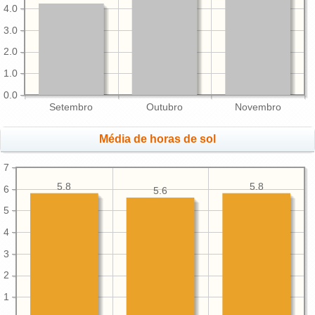
4.0
3.0
2.0
1.0
0.0
Setembro
Outubro
Novembro
Média de horas de sol
7
5.8
5.8
6
5.6
5
4
3
2
1