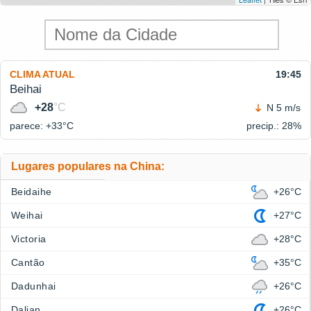
CLIMA ATUAL
19:45
Beihai
+28
°C
N 5 m/s
parece: +33°
C
precip.: 28%
Lugares populares na China:
Beidaihe
+26°C
Weihai
+27°C
Victoria
+28°C
Cantão
+35°C
Dadunhai
+26°C
Dalian
+26°C