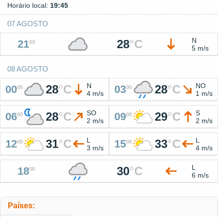
Horário local:
19:45
07 AGOSTO
N
28
°
C
21
00
5 m/s
08 AGOSTO
N
NO
28
°
C
28
°
C
00
03
00
00
4 m/s
1 m/s
SO
S
28
°
C
29
°
C
06
09
00
00
2 m/s
2 m/s
L
L
31
°
C
33
°
C
12
15
00
00
3 m/s
4 m/s
L
30
°
C
18
00
6 m/s
Países: