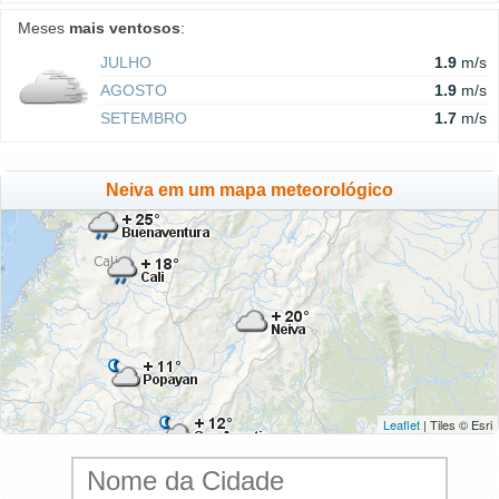
Meses
mais ventosos
:
JULHO
1.9
m/s
AGOSTO
1.9
m/s
SETEMBRO
1.7
m/s
Neiva em um mapa meteorológico
Leaflet
| Tiles © Esri