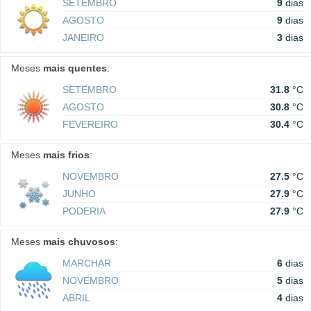
SETEMBRO
9
dias
AGOSTO
9
dias
JANEIRO
3
dias
Meses
mais quentes
:
SETEMBRO
31.8
°C
AGOSTO
30.8
°C
FEVEREIRO
30.4
°C
Meses
mais frios
:
NOVEMBRO
27.5
°C
JUNHO
27.9
°C
PODERIA
27.9
°C
Meses
mais chuvosos
:
MARCHAR
6
dias
NOVEMBRO
5
dias
ABRIL
4
dias