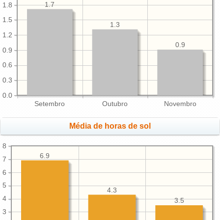
1.7
1.8
1.5
1.3
1.2
0.9
0.9
0.6
0.3
0.0
Setembro
Outubro
Novembro
Média de horas de sol
8
6.9
7
6
5
4.3
4
3.5
3