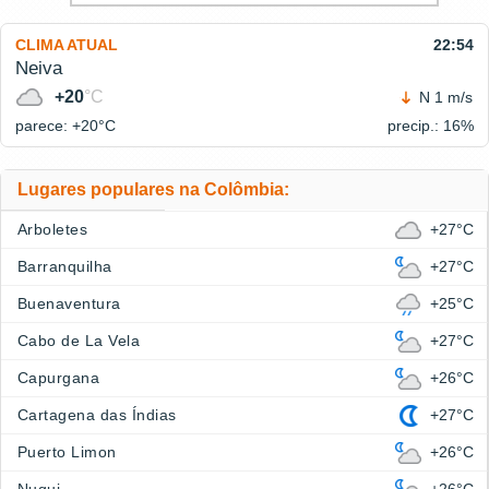
CLIMA ATUAL
22:54
Neiva
+20
°C
N 1 m/s
parece: +20°
C
precip.: 16%
Lugares populares na Colômbia:
Arboletes
+27°C
Barranquilha
+27°C
Buenaventura
+25°C
Cabo de La Vela
+27°C
Capurgana
+26°C
Cartagena das Índias
+27°C
Puerto Limon
+26°C