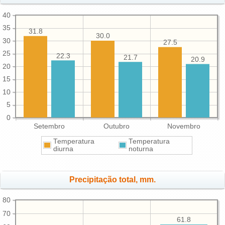
40
35
31.8
30.0
30
27.5
25
22.3
21.7
20.9
20
15
10
5
0
Setembro
Outubro
Novembro
Temperatura
Temperatura
diurna
noturna
Precipitação total, mm.
80
70
61.8