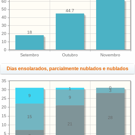
60
50
44.7
40
30
18
20
10
0
Setembro
Outubro
Novembro
Dias ensolarados, parcialmente nublados e nublados
35
0
1
30
3
9
9
25
20
15
15
28
21
10
5