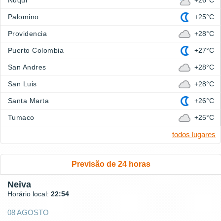
Nuqui
+26°C
Palomino
+25°C
Providencia
+28°C
Puerto Colombia
+27°C
San Andres
+28°C
San Luis
+28°C
Santa Marta
+26°C
Tumaco
+25°C
todos lugares
Previsão de 24 horas
Neiva
Horário local:
22:54
08 AGOSTO