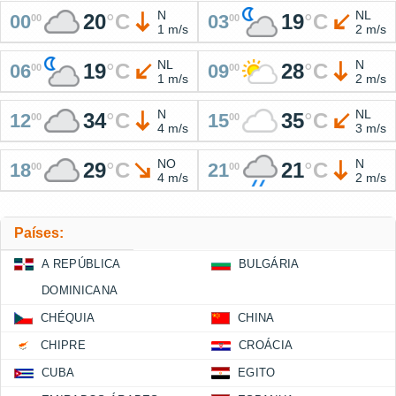
N
NL
20
°
C
19
°
C
00
03
00
00
1 m/s
2 m/s
NL
N
19
°
C
28
°
C
06
09
00
00
1 m/s
2 m/s
N
NL
34
°
C
35
°
C
12
15
00
00
4 m/s
3 m/s
NO
N
29
°
C
21
°
C
18
21
00
00
4 m/s
2 m/s
Países:
A REPÚBLICA
BULGÁRIA
DOMINICANA
CHÉQUIA
CHINA
CHIPRE
CROÁCIA
CUBA
EGITO