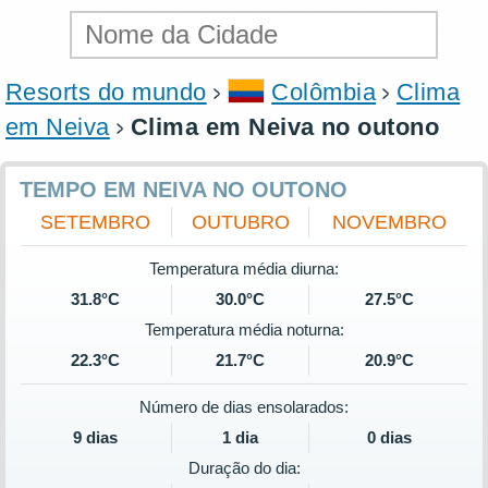
Resorts do mundo
Colômbia
Clima
em Neiva
Clima em Neiva no outono
TEMPO EM NEIVA NO OUTONO
SETEMBRO
OUTUBRO
NOVEMBRO
Temperatura média diurna:
31.8°C
30.0°C
27.5°C
Temperatura média noturna:
22.3°C
21.7°C
20.9°C
Número de dias ensolarados:
9 dias
1 dia
0 dias
Duração do dia: