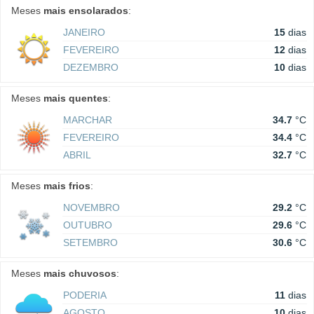
Meses
mais ensolarados
:
JANEIRO
15
dias
FEVEREIRO
12
dias
DEZEMBRO
10
dias
Meses
mais quentes
:
MARCHAR
34.7
°C
FEVEREIRO
34.4
°C
ABRIL
32.7
°C
Meses
mais frios
:
NOVEMBRO
29.2
°C
OUTUBRO
29.6
°C
SETEMBRO
30.6
°C
Meses
mais chuvosos
:
PODERIA
11
dias
AGOSTO
10
dias