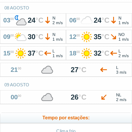
08 AGOSTO
N
N
24
°
C
24
°
C
03
06
00
00
2 m/s
1 m/s
N
NO
30
°
C
35
°
C
09
12
00
00
1 m/s
1 m/s
L
L
37
°
C
32
°
C
15
18
00
00
1 m/s
2 m/s
L
27
°
C
21
00
3 m/s
09 AGOSTO
NL
26
°
C
00
00
2 m/s
Tempo por estações:
Clima frio