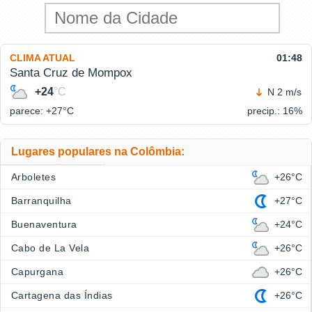
CLIMA ATUAL
01:48
Santa Cruz de Mompox
+24
°C
N 2 m/s
parece: +27°
C
precip.: 16%
Lugares populares na Colômbia:
Arboletes
+26°C
Barranquilha
+27°C
Buenaventura
+24°C
Cabo de La Vela
+26°C
Capurgana
+26°C
Cartagena das Índias
+26°C