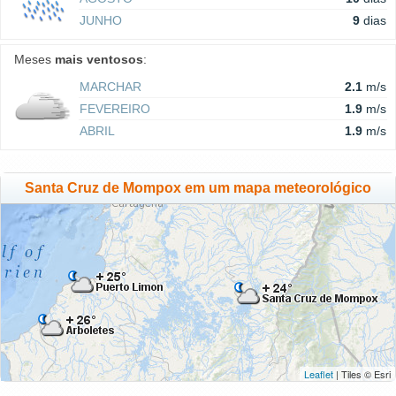
JUNHO
9
dias
Meses
mais ventosos
:
MARCHAR
2.1
m/s
FEVEREIRO
1.9
m/s
ABRIL
1.9
m/s
Santa Cruz de Mompox em um mapa meteorológico
Leaflet
| Tiles © Esri