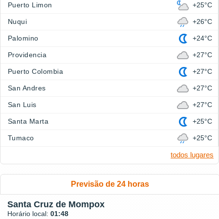
Puerto Limon
+25°C
Nuqui
+26°C
Palomino
+24°C
Providencia
+27°C
Puerto Colombia
+27°C
San Andres
+27°C
San Luis
+27°C
Santa Marta
+25°C
Tumaco
+25°C
todos lugares
Previsão de 24 horas
Santa Cruz de Mompox
Horário local:
01:48