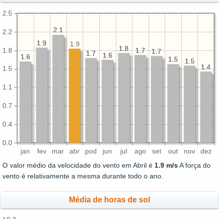
2.5
2.1
2.1
2.2
1.9
1.9
1.9
1.8
1.8
1.8
1.7
1.7
1.7
1.7
1.7
1.7
1.6
1.6
1.6
1.6
1.5
1.5
1.5
1.5
1.4
1.4
1.5
1.1
0.7
0.4
0.0
jan
fev
mar
abr
pod
jun
jul
ago
set
out
nov
dez
O valor médio da velocidade do vento em Abril é
1.9 m/s
A força do
vento é relativamente a mesma durante todo o ano.
Média de horas de sol