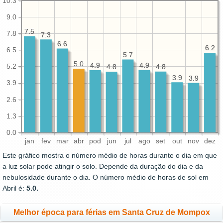
10.3
9.0
7.5
7.5
7.8
7.3
7.3
6.6
6.6
6.2
6.2
6.5
5.7
5.7
5.0
4.9
4.9
4.9
4.9
5.2
4.8
4.8
4.8
4.8
3.9
3.9
3.9
3.9
3.9
2.6
1.3
0.0
jan
fev
mar
abr
pod
jun
jul
ago
set
out
nov
dez
Este gráfico mostra o número médio de horas durante o dia em que
a luz solar pode atingir o solo. Depende da duração do dia e da
nebulosidade durante o dia. O número médio de horas de sol em
Abril é:
5.0.
Melhor época para férias em Santa Cruz de Mompox