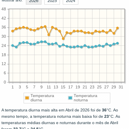
Mostrar ano:
2026
2025
2024
48
42
36
30
24
18
12
6
0
1
3
5
7
9
11
13
15
17
19
21
23
25
27
29
31
Temperatura
Temperatura
diurna
noturna
A temperatura diurna mais alta em Abril de 2026 foi de
36
°C. Ao
mesmo tempo, a temperatura noturna mais baixa foi de
23
°C. As
temperaturas médias diurnas e noturnas durante o mês de Abril