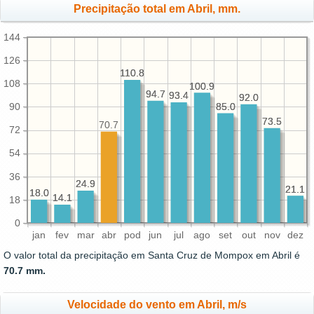
Precipitação total em Abril, mm.
144
126
110.8
110.8
108
100.9
100.9
94.7
94.7
93.4
93.4
92.0
92.0
85.0
85.0
90
73.5
73.5
70.7
72
54
36
24.9
24.9
21.1
21.1
18.0
18.0
14.1
14.1
18
0
jan
fev
mar
abr
pod
jun
jul
ago
set
out
nov
dez
O valor total da precipitação em Santa Cruz de Mompox em Abril é
70.7 mm.
Velocidade do vento em Abril, m/s