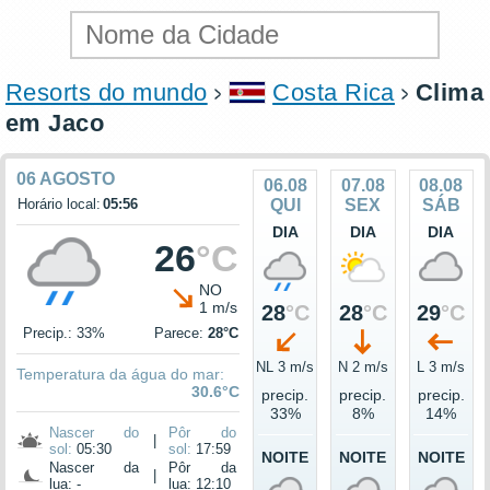
Resorts do mundo
Costa Rica
Clima
em Jaco
06 AGOSTO
06.08
07.08
08.08
Horário local:
05:56
QUI
SEX
SÁB
DIA
DIA
DIA
26
°C
NO
1 m/s
28
°C
28
°C
29
°C
Precip.: 33%
Parece:
28°C
NL 3 m/s
N 2 m/s
L 3 m/s
Temperatura da água do mar:
30.6°C
precip.
precip.
precip.
33%
8%
14%
Nascer do
Pôr do
|
sol:
05:30
sol:
17:59
NOITE
NOITE
NOITE
Nascer da
Pôr da
|
lua: -
lua: 12:10