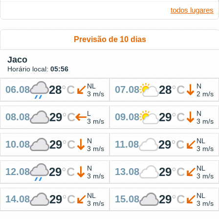
todos lugares
Previsão de 10 dias
Jaco
Horário local:
05:56
NL
N
28
°
C
28
°
C
06.08
07.08
3 m/s
2 m/s
L
N
29
°
C
29
°
C
08.08
09.08
3 m/s
3 m/s
N
NL
29
°
C
29
°
C
10.08
11.08
3 m/s
3 m/s
N
NL
29
°
C
29
°
C
12.08
13.08
3 m/s
3 m/s
NL
NL
29
°
C
29
°
C
14.08
15.08
3 m/s
3 m/s