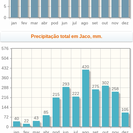
5
0
jan
fev
mar
abr
pod
jun
jul
ago
set
out
nov
dez
Precipitação total em Jaco, mm.
576
504
420
432
360
302
293
275
288
258
222
215
216
144
105
85
72
43
40
22
0
jan
fev
mar
abr
pod
jun
jul
ago
set
out
nov
dez