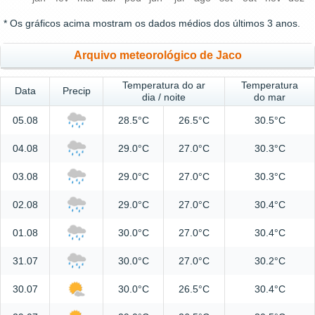
* Os gráficos acima mostram os dados médios dos últimos 3 anos.
Arquivo meteorológico de Jaco
Temperatura do ar
Temperatura
Data
Precip
dia / noite
do mar
05.08
28.5°C
26.5°C
30.5°C
04.08
29.0°C
27.0°C
30.3°C
03.08
29.0°C
27.0°C
30.3°C
02.08
29.0°C
27.0°C
30.4°C
01.08
30.0°C
27.0°C
30.4°C
31.07
30.0°C
27.0°C
30.2°C
30.07
30.0°C
26.5°C
30.4°C