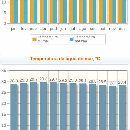
10
5
0
jan
fev
mar
abr
pod
jun
jul
ago
set
out
nov
dez
Temperatura
Temperatura
diurna
noturna
Temperatura da água do mar, °C
35
29.8
29.7
29.7
29.3
29.3
29.2
29.1
28.9
30
28.8
28.5
28.4
28
25
20
15
10