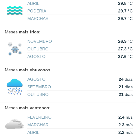
ABRIL
29.8
°C
PODERIA
29.7
°C
MARCHAR
29.7
°C
Meses
mais frios
:
NOVEMBRO
26.9
°C
OUTUBRO
27.3
°C
AGOSTO
27.6
°C
Meses
mais chuvosos
:
AGOSTO
24
dias
SETEMBRO
21
dias
OUTUBRO
21
dias
Meses
mais ventosos
:
FEVEREIRO
2.4
m/s
MARCHAR
2.3
m/s
ABRIL
2.2
m/s