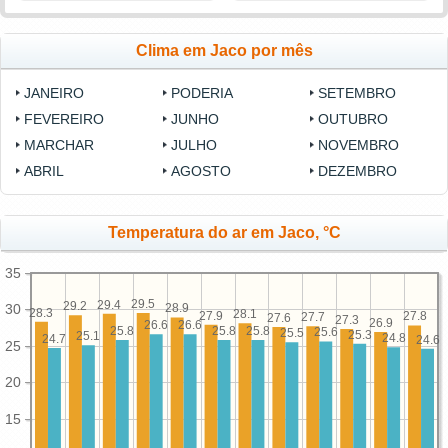
Clima em Jaco por mês
JANEIRO
PODERIA
SETEMBRO
FEVEREIRO
JUNHO
OUTUBRO
MARCHAR
JULHO
NOVEMBRO
ABRIL
AGOSTO
DEZEMBRO
Temperatura do ar em Jaco, °C
35
29.5
29.4
29.2
30
28.9
28.3
28.1
27.9
27.8
27.7
27.6
27.3
26.9
26.6
26.6
25.8
25.8
25.8
25.6
25.5
25.3
25.1
24.8
24.7
24.6
25
20
15