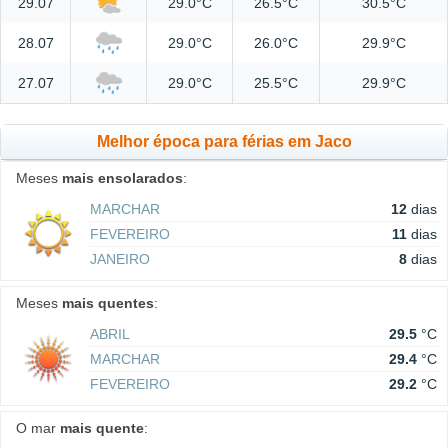
29.07
29.0°C
26.5°C
30.5°C
28.07
29.0°C
26.0°C
29.9°C
27.07
29.0°C
25.5°C
29.9°C
Melhor época para férias em Jaco
Meses
mais ensolarados
:
MARCHAR
12
dias
FEVEREIRO
11
dias
JANEIRO
8
dias
Meses
mais quentes
:
ABRIL
29.5
°C
MARCHAR
29.4
°C
FEVEREIRO
29.2
°C
O mar
mais quente
: