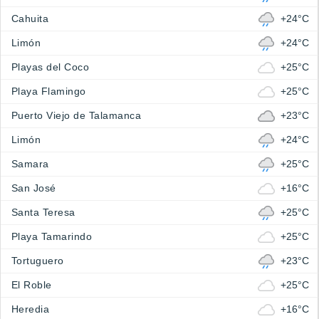
Cahuita
+24°C
Limón
+24°C
Playas del Coco
+25°C
Playa Flamingo
+25°C
Puerto Viejo de Talamanca
+23°C
Limón
+24°C
Samara
+25°C
San José
+16°C
Santa Teresa
+25°C
Playa Tamarindo
+25°C
Tortuguero
+23°C
El Roble
+25°C
Heredia
+16°C