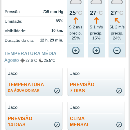
Pressão:
758 mm Hg
25
°C
27
°C
27
°C
Umidade:
85%
S 2 m/s
S 1 m/s
SL 2 m/s
Visibilidade:
10 km.
precip.
precip.
precip.
25%
15%
24%
Duração do dia:
12 h. 29 min.
TEMPERATURA MÉDIA
Agosto
27.6°C
25.5°C
Jaco
Jaco
TEMPERATURA
PREVISÃO
7 DIAS
DA ÁGUA DO MAR
Jaco
Jaco
PREVISÃO
CLIMA
14 DIAS
MENSAL