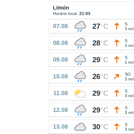
Limón
Horário local:
21:03
S
27
°
C
07.08
3 m/
S
28
°
C
08.08
3 m/
S
29
°
C
09.08
1 m/
SO
26
°
C
10.08
3 m/
S
29
°
C
11.08
3 m/
S
29
°
C
12.08
3 m/
S
30
°
C
13.08
3 m/