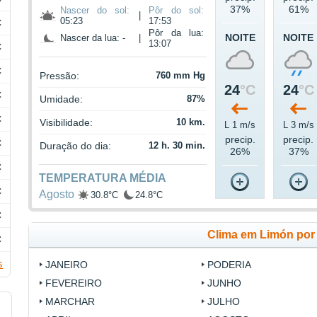
37%
61%
Nascer do sol:
Pôr do sol:
|
05:23
17:53
C
Pôr da lua:
NOITE
NOITE
Nascer da lua: -
|
13:07
C
C
Pressão:
760 mm Hg
24
°C
24
°C
C
Umidade:
87%
C
Visibilidade:
10 km.
L 1 m/s
L 3 m/s
precip.
precip.
C
Duração do dia:
12 h. 30 min.
26%
37%
C
TEMPERATURA MÉDIA
C
Agosto
30.8°C
24.8°C
C
Clima em Limón por
C
s
JANEIRO
PODERIA
FEVEREIRO
JUNHO
MARCHAR
JULHO