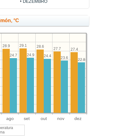
DEZEMBRO
imón, °C
29.1
28.9
28.6
27.7
27.4
24.9
24.7
4
24.4
23.6
22.8
ago
set
out
nov
dez
eratura
rna