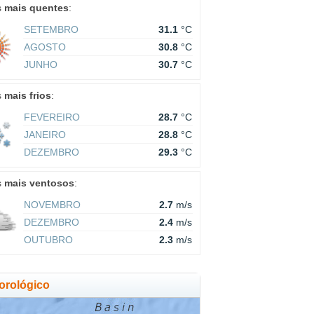
s
mais quentes
:
SETEMBRO
31.1
°C
AGOSTO
30.8
°C
JUNHO
30.7
°C
s
mais frios
:
FEVEREIRO
28.7
°C
JANEIRO
28.8
°C
DEZEMBRO
29.3
°C
s
mais ventosos
:
NOVEMBRO
2.7
m/s
DEZEMBRO
2.4
m/s
OUTUBRO
2.3
m/s
orológico