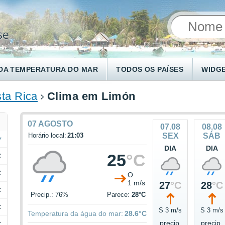
DA TEMPERATURA DO MAR
TODOS OS PAÍSES
WIDG
ta Rica
Clima em Limón
07 AGOSTO
07.08
08.08
Horário local:
21:03
SEX
SÁB
DIA
DIA
25
°C
C
C
O
1 m/s
27
°C
28
°C
C
Precip.: 76%
Parece:
28°C
C
S 3 m/s
S 3 m/s
Temperatura da água do mar:
28.6°C
precip.
precip.
C