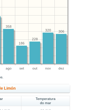
358
320
306
228
186
ago
set
out
nov
dez
os.
de Limón
ar
Temperatura
do mar