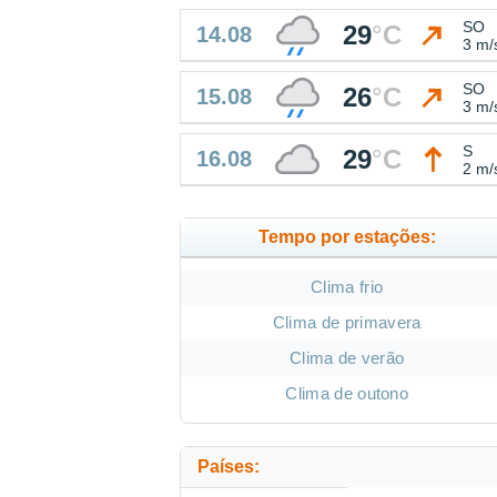
SO
29
°
C
14.08
3 m/
SO
26
°
C
15.08
3 m/
S
29
°
C
16.08
2 m/
Tempo por estações:
Clima frio
Clima de primavera
Clima de verão
Clima de outono
Países: