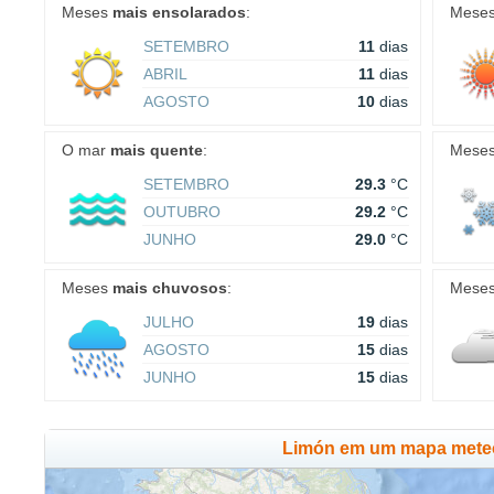
Meses
mais ensolarados
:
Mese
SETEMBRO
11
dias
ABRIL
11
dias
AGOSTO
10
dias
O mar
mais quente
:
Mese
SETEMBRO
29.3
°C
OUTUBRO
29.2
°C
JUNHO
29.0
°C
Meses
mais chuvosos
:
Mese
JULHO
19
dias
AGOSTO
15
dias
JUNHO
15
dias
Limón em um mapa mete