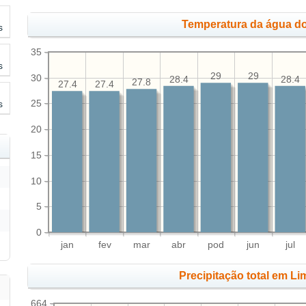
Temperatura da água do
s
35
s
29
29
30
28.4
28.4
27.8
27.4
27.4
25
s
20
15
10
5
0
jan
fev
mar
abr
pod
jun
jul
Precipitação total em L
664