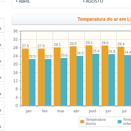
ABRIL
AGOSTO
Temperatura do ar em L
s
36
32
29.1
29.0
28.6
s
28.4
28.1
27.5
27.5
28
25.0
24.8
24.
24.0
23.0
24
22.5
22.5
s
20
16
s
12
8
s
4
0
s
jan
fev
mar
abr
pod
jun
jul
Temperatura
Temp
diurna
notu
s