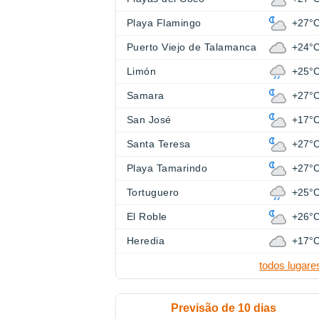
Playa Flamingo
+27°
Puerto Viejo de Talamanca
+24°
Limón
+25°
Samara
+27°
San José
+17°
Santa Teresa
+27°
Playa Tamarindo
+27°
Tortuguero
+25°
El Roble
+26°
Heredia
+17°
todos lugare
Previsão de 10 dias