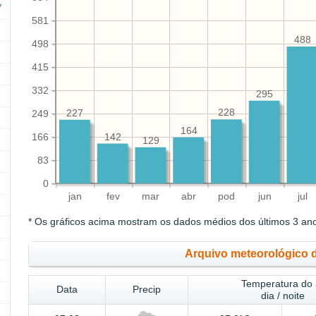
581
488
498
415
332
295
228
227
249
164
166
142
129
83
0
jan
fev
mar
abr
pod
jun
jul
* Os gráficos acima mostram os dados médios dos últimos 3 an
Arquivo meteorológico 
Temperatura do 
Data
Precip
dia / noite