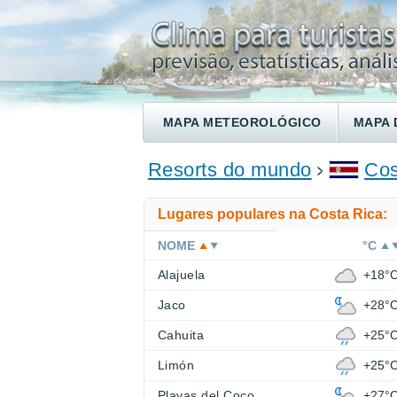
MAPA METEOROLÓGICO
MAPA 
ENCONTRE UM HOTEL
Resorts do mundo
Cos
Lugares populares na Costa Rica:
NOME
°C
Alajuela
+18°
Jaco
+28°
Cahuita
+25°
Limón
+25°
Playas del Coco
+27°