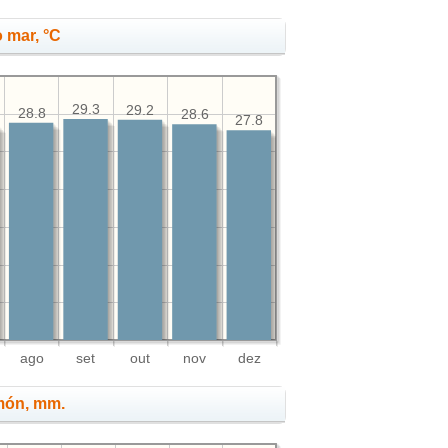
 mar, °C
29.3
29.2
28.8
28.6
27.8
ago
set
out
nov
dez
imón, mm.