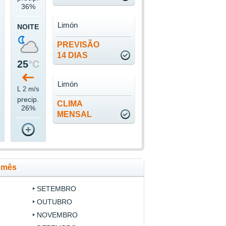
36%
Limón
NOITE
PREVISÃO
14 DIAS
25
°C
Limón
L 2 m/s
precip.
CLIMA
26%
MENSAL
 mês
SETEMBRO
OUTUBRO
NOVEMBRO