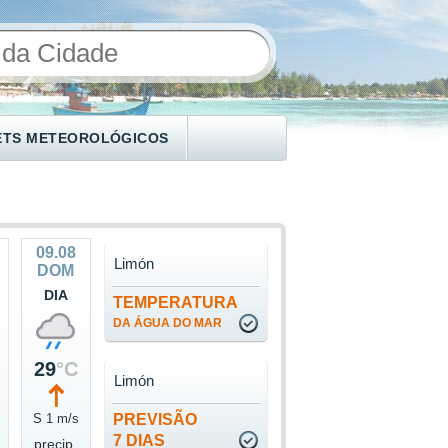
ETS METEOROLÓGICOS
09.08
Limón
DOM
DIA
TEMPERATURA
DA ÁGUA DO MAR
29
°C
Limón
S 1 m/s
PREVISÃO
7 DIAS
precip.