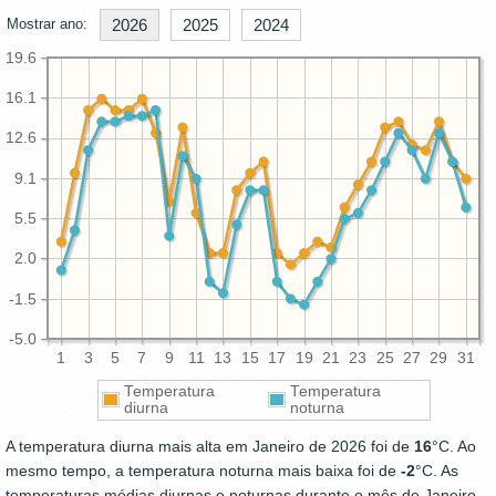
Mostrar ano:
2026
2025
2024
19.6
16.1
12.6
9.1
5.5
2.0
-1.5
-5.0
1
3
5
7
9
11
13
15
17
19
21
23
25
27
29
31
Temperatura
Temperatura
diurna
noturna
A temperatura diurna mais alta em Janeiro de 2026 foi de
16
°C. Ao
mesmo tempo, a temperatura noturna mais baixa foi de
-2
°C. As
temperaturas médias diurnas e noturnas durante o mês de Janeiro