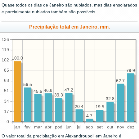
Quase todos os dias de Janeiro são nublados, mas dias ensolarados
e parcialmente nublados também são possíveis.
Precipitação total em Janeiro, mm.
136
119
100.0
102
85
79.9
79.9
68
62.7
62.7
56.5
56.5
47.2
47.2
46.8
46.8
51
45.6
45.6
39.3
39.3
32.8
32.8
34
20.4
20.4
19.5
19.5
17
4.7
4.7
0
jan
fev
mar
abr
pod
jun
jul
ago
set
out
nov
dez
O valor total da precipitação em Alexandroupoli em Janeiro é