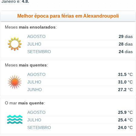
Janeiro é:
4.8.
Melhor época para férias em Alexandroupoli
Meses
mais ensolarados
:
AGOSTO
29
dias
JULHO
28
dias
SETEMBRO
24
dias
Meses
mais quentes
:
AGOSTO
31.5
°C
JULHO
31.0
°C
JUNHO
27.2
°C
O mar
mais quente
:
AGOSTO
25.9
°C
JULHO
25.4
°C
SETEMBRO
24.0
°C