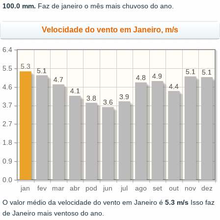
100.0 mm.
Faz de janeiro o mês mais chuvoso do ano.
Velocidade do vento em Janeiro, m/s
6.4
5.3
5.5
5.1
5.1
5.1
5.1
5.1
5.1
4.9
4.9
4.8
4.8
4.7
4.7
4.4
4.4
4.6
4.1
4.1
3.9
3.9
3.8
3.8
3.6
3.6
3.7
2.7
1.8
0.9
0.0
jan
fev
mar
abr
pod
jun
jul
ago
set
out
nov
dez
O valor médio da velocidade do vento em Janeiro é
5.3 m/s
Isso faz
de Janeiro mais ventoso do ano.