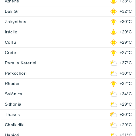
Athens
+33°C
Bali Gr
+32°C
Zakynthos
+30°C
Iráclio
+29°C
Corfu
+29°C
Crete
+27°C
Paralia Katerini
+37°C
Pefkochori
+30°C
Rhodes
+32°C
Salónica
+34°C
Sithonia
+29°C
Thasos
+30°C
Chalkidiki
+29°C
Hanioti
+31°C