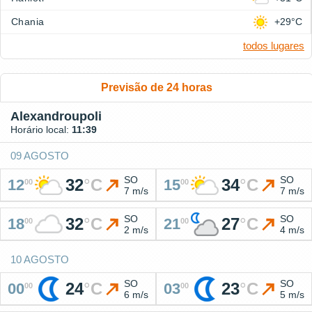
Chania
+29°C
todos lugares
Previsão de 24 horas
Alexandroupoli
Horário local:
11:39
09 AGOSTO
SO
SO
32
°
C
34
°
C
12
15
00
00
7 m/s
7 m/s
SO
SO
32
°
C
27
°
C
18
21
00
00
2 m/s
4 m/s
10 AGOSTO
SO
SO
24
°
C
23
°
C
00
03
00
00
6 m/s
5 m/s