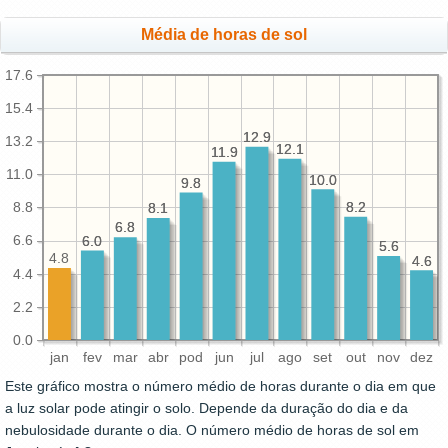
Média de horas de sol
17.6
15.4
12.9
12.9
13.2
12.1
12.1
11.9
11.9
11.0
10.0
10.0
9.8
9.8
8.2
8.2
8.8
8.1
8.1
6.8
6.8
6.6
6.0
6.0
5.6
5.6
4.8
4.6
4.6
4.4
2.2
0.0
jan
fev
mar
abr
pod
jun
jul
ago
set
out
nov
dez
Este gráfico mostra o número médio de horas durante o dia em que
a luz solar pode atingir o solo. Depende da duração do dia e da
nebulosidade durante o dia. O número médio de horas de sol em