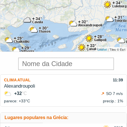
Leaflet
| Tiles © Esri
CLIMA ATUAL
11:39
Alexandroupoli
+32
°C
SO 7 m/s
parece: +33°
C
precip.: 1%
Lugares populares na Grécia: