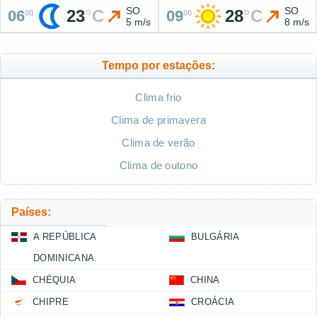
SO
SO
23
°
C
28
°
C
06
09
00
00
5 m/s
8 m/s
Tempo por estações:
Clima frio
Clima de primavera
Clima de verão
Clima de outono
Países:
A REPÚBLICA
BULGÁRIA
DOMINICANA
CHÉQUIA
CHINA
CHIPRE
CROÁCIA