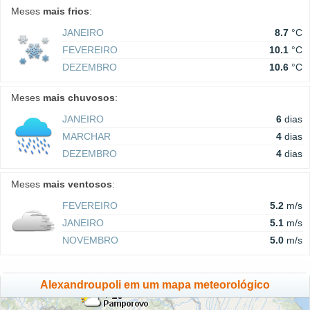
Meses
mais frios
:
JANEIRO
8.7
°C
FEVEREIRO
10.1
°C
DEZEMBRO
10.6
°C
Meses
mais chuvosos
:
JANEIRO
6
dias
MARCHAR
4
dias
DEZEMBRO
4
dias
Meses
mais ventosos
:
FEVEREIRO
5.2
m/s
JANEIRO
5.1
m/s
NOVEMBRO
5.0
m/s
Alexandroupoli em um mapa meteorológico