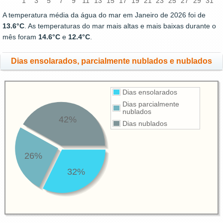
1
3
5
7
9
11
13
15
17
19
21
23
25
27
29
31
A temperatura média da água do mar em Janeiro de 2026 foi de
13.6°C
. As temperaturas do mar mais altas e mais baixas durante o
mês foram
14.6°C
e
12.4°C
.
Dias ensolarados, parcialmente nublados e nublados
Dias ensolarados
Dias parcialmente
nublados
42%
Dias nublados
26%
32%