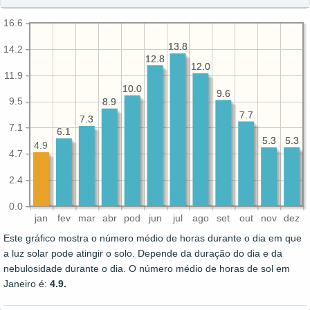
16.6
13.8
13.8
14.2
12.8
12.8
12.0
12.0
11.9
10.0
10.0
9.6
9.6
9.5
8.9
8.9
7.7
7.7
7.3
7.3
7.1
6.1
6.1
5.3
5.3
5.3
5.3
4.9
4.7
2.4
0.0
jan
fev
mar
abr
pod
jun
jul
ago
set
out
nov
dez
Este gráfico mostra o número médio de horas durante o dia em que
a luz solar pode atingir o solo. Depende da duração do dia e da
nebulosidade durante o dia. O número médio de horas de sol em
Janeiro é:
4.9.