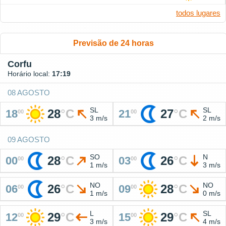
todos lugares
Previsão de 24 horas
Corfu
Horário local:
17:19
08 AGOSTO
SL
SL
28
°
C
27
°
C
18
21
00
00
3 m/s
2 m/s
09 AGOSTO
SO
N
28
°
C
26
°
C
00
03
00
00
1 m/s
3 m/s
NO
NO
26
°
C
28
°
C
06
09
00
00
1 m/s
0 m/s
L
SL
29
°
C
29
°
C
12
15
00
00
3 m/s
4 m/s