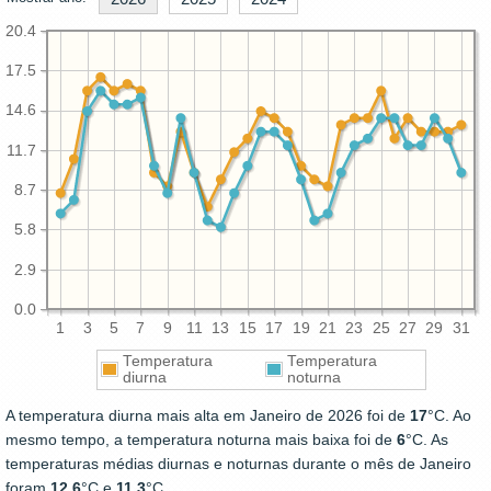
20.4
17.5
14.6
11.7
8.7
5.8
2.9
0.0
1
3
5
7
9
11
13
15
17
19
21
23
25
27
29
31
Temperatura
Temperatura
diurna
noturna
A temperatura diurna mais alta em Janeiro de 2026 foi de
17
°C. Ao
mesmo tempo, a temperatura noturna mais baixa foi de
6
°C. As
temperaturas médias diurnas e noturnas durante o mês de Janeiro
foram
12.6
°C e
11.3
°C.