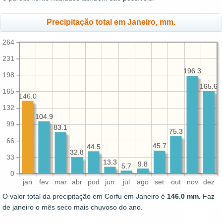
Precipitação total em Janeiro, mm.
264
231
196.3
196.3
198
165.6
165.6
165
146.0
132
104.9
104.9
99
83.1
83.1
75.3
75.3
66
45.7
45.7
44.5
44.5
32.8
32.8
33
13.3
13.3
9.8
9.8
5.7
5.7
0
jan
fev
mar
abr
pod
jun
jul
ago
set
out
nov
dez
O valor total da precipitação em Corfu em Janeiro é
146.0 mm.
Faz
de janeiro o mês seco mais chuvoso do ano.