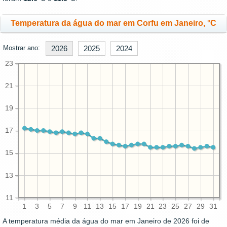
Temperatura da água do mar em Corfu em Janeiro, °C
Mostrar ano:
2026
2025
2024
23
21
19
17
15
13
11
1
3
5
7
9
11
13
15
17
19
21
23
25
27
29
31
A temperatura média da água do mar em Janeiro de 2026 foi de