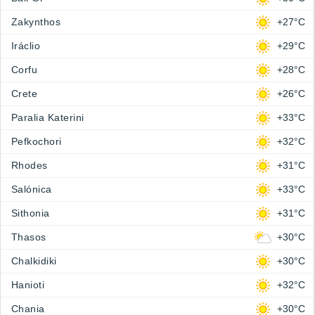
Zakynthos
+27°C
Iráclio
+29°C
Corfu
+28°C
Crete
+26°C
Paralia Katerini
+33°C
Pefkochori
+32°C
Rhodes
+31°C
Salónica
+33°C
Sithonia
+31°C
Thasos
+30°C
Chalkidiki
+30°C
Hanioti
+32°C
Chania
+30°C