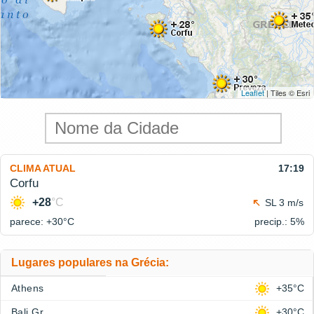
Leaflet
| Tiles © Esri
CLIMA ATUAL
17:19
Corfu
+28
°C
SL 3 m/s
parece: +30°
C
precip.: 5%
Lugares populares na Grécia:
Athens
+35°C
Bali Gr
+30°C