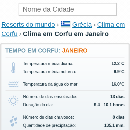
Resorts do mundo
Grécia
Clima em
Corfu
Clima em Corfu em Janeiro
TEMPO EM CORFU:
JANEIRO
Temperatura média diurna:
12.2°C
Temperatura média noturna:
9.9°C
Temperatura da água do mar:
16.0°C
Número de dias ensolarados:
13 dias
Duração do dia:
9.4 - 10.1 horas
Número de dias chuvosos:
8 dias
Quantidade de precipitação:
135.1 mm.