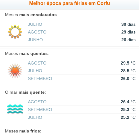
Melhor época para férias em Corfu
Meses
mais ensolarados
:
JULHO
30
dias
AGOSTO
29
dias
JUNHO
26
dias
Meses
mais quentes
:
AGOSTO
29.5
°C
JULHO
28.5
°C
SETEMBRO
26.0
°C
O mar
mais quente
:
AGOSTO
26.4
°C
SETEMBRO
25.3
°C
JULHO
25.2
°C
Meses
mais frios
: