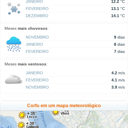
JANEIRO
12.2
°C
FEVEREIRO
13.1
°C
DEZEMBRO
14.1
°C
Meses
mais chuvosos
:
NOVEMBRO
9
dias
JANEIRO
8
dias
FEVEREIRO
7
dias
Meses
mais ventosos
:
JANEIRO
4.2
m/s
FEVEREIRO
4.1
m/s
NOVEMBRO
3.9
m/s
Corfu em um mapa meteorológico