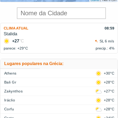
CLIMA ATUAL
08:59
Stalida
+27
°C
SL 6 m/s
parece: +29°
C
precip.: 4%
Lugares populares na Grécia:
Athens
+30°C
Bali Gr
+28°C
Zakynthos
+27°C
Iráclio
+28°C
Corfu
+28°C