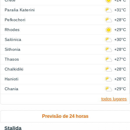
Crete
+24°C
Paralia Katerini
+31°C
Pefkochori
+28°C
Rhodes
+29°C
Salónica
+30°C
Sithonia
+28°C
Thasos
+27°C
Chalkidiki
+28°C
Hanioti
+28°C
Chania
+29°C
todos lugares
Previsão de 24 horas
Stalida