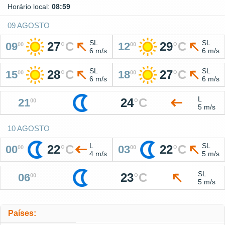
Horário local:
08:59
09 AGOSTO
SL
SL
27
°
C
29
°
C
09
12
00
00
6 m/s
6 m/s
SL
SL
28
°
C
27
°
C
15
18
00
00
6 m/s
6 m/s
L
24
°
C
21
00
5 m/s
10 AGOSTO
L
SL
22
°
C
22
°
C
00
03
00
00
4 m/s
5 m/s
SL
23
°
C
06
00
5 m/s
Países: