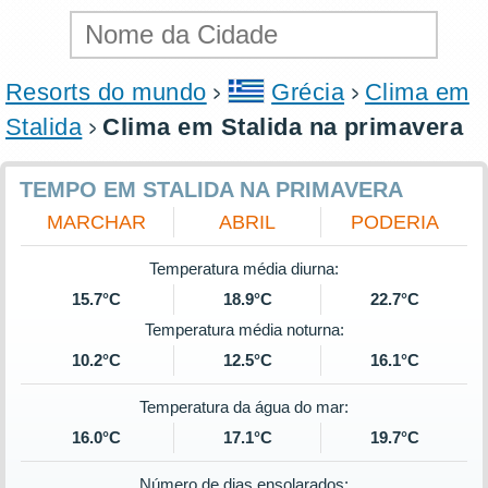
Resorts do mundo
Grécia
Clima em
Stalida
Clima em Stalida na primavera
TEMPO EM STALIDA NA PRIMAVERA
MARCHAR
ABRIL
PODERIA
Temperatura média diurna:
15.7°C
18.9°C
22.7°C
Temperatura média noturna:
10.2°C
12.5°C
16.1°C
Temperatura da água do mar:
16.0°C
17.1°C
19.7°C
Número de dias ensolarados: