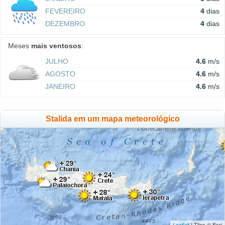
FEVEREIRO
4
dias
DEZEMBRO
4
dias
Meses
mais ventosos
:
JULHO
4.6
m/s
AGOSTO
4.6
m/s
JANEIRO
4.6
m/s
Stalida em um mapa meteorológico
Leaflet
| Tiles © Esri