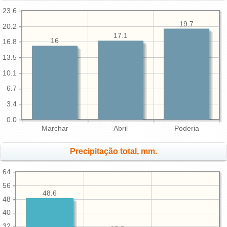
23.6
19.7
20.2
17.1
16
16.8
13.5
10.1
6.7
3.4
0.0
Marchar
Abril
Poderia
Precipitação total, mm.
64
56
48.6
48
40
32