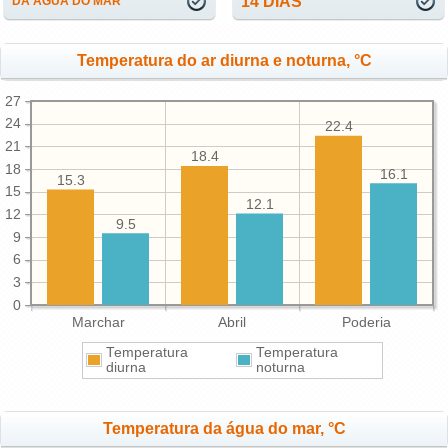
14 DIAS
DA ÁGUA DO MAR
Temperatura do ar diurna e noturna, °C
27
24
22.4
21
18.4
18
16.1
15.3
15
12.1
12
9.5
9
6
3
0
Marchar
Abril
Poderia
Temperatura
Temperatura
diurna
noturna
Temperatura da água do mar, °C