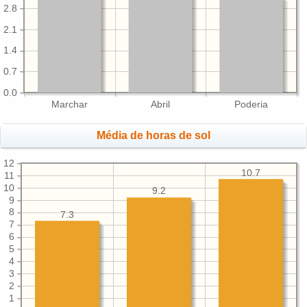
2.8
2.1
1.4
0.7
0.0
Marchar
Abril
Poderia
Média de horas de sol
12
10.7
11
10
9.2
9
8
7.3
7
6
5
4
3
2
1