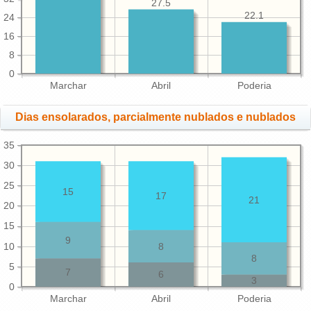
27.5
22.1
24
16
8
0
Marchar
Abril
Poderia
Dias ensolarados, parcialmente nublados e nublados
35
30
25
15
17
21
20
15
9
10
8
8
5
7
6
3
0
Marchar
Abril
Poderia