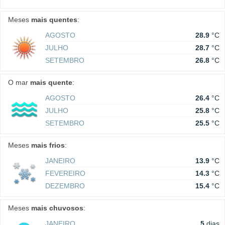
Meses
mais quentes
:
AGOSTO
28.9
°C
JULHO
28.7
°C
SETEMBRO
26.8
°C
O mar
mais quente
:
AGOSTO
26.4
°C
JULHO
25.8
°C
SETEMBRO
25.5
°C
Meses
mais frios
:
JANEIRO
13.9
°C
FEVEREIRO
14.3
°C
DEZEMBRO
15.4
°C
Meses
mais chuvosos
:
JANEIRO
5
dias