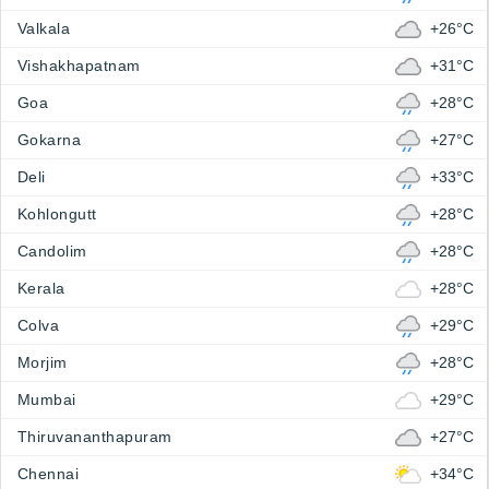
Valkala
+26°C
Vishakhapatnam
+31°C
Goa
+28°C
Gokarna
+27°C
Deli
+33°C
Kohlongutt
+28°C
Candolim
+28°C
Kerala
+28°C
Colva
+29°C
Morjim
+28°C
Mumbai
+29°C
Thiruvananthapuram
+27°C
Chennai
+34°C