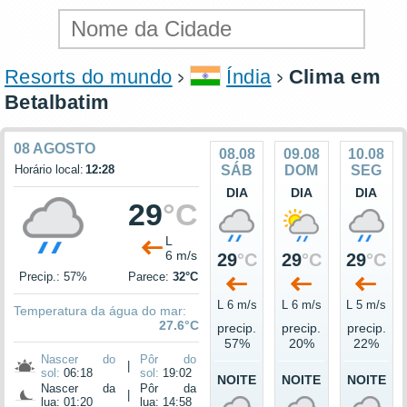
Resorts do mundo
Índia
Clima em
Betalbatim
08 AGOSTO
08.08
09.08
10.08
Horário local:
12:28
SÁB
DOM
SEG
DIA
DIA
DIA
29
°C
L
6 m/s
29
°C
29
°C
29
°C
Precip.: 57%
Parece:
32°C
L 6 m/s
L 6 m/s
L 5 m/s
Temperatura da água do mar:
27.6°C
precip.
precip.
precip.
57%
20%
22%
Nascer do
Pôr do
|
sol:
06:18
sol:
19:02
NOITE
NOITE
NOITE
Nascer da
Pôr da
|
lua: 01:20
lua: 14:58