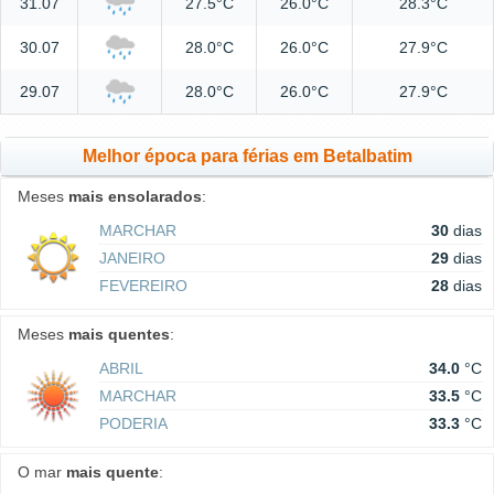
31.07
27.5°C
26.0°C
28.3°C
30.07
28.0°C
26.0°C
27.9°C
29.07
28.0°C
26.0°C
27.9°C
Melhor época para férias em Betalbatim
Meses
mais ensolarados
:
MARCHAR
30
dias
JANEIRO
29
dias
FEVEREIRO
28
dias
Meses
mais quentes
:
ABRIL
34.0
°C
MARCHAR
33.5
°C
PODERIA
33.3
°C
O mar
mais quente
: