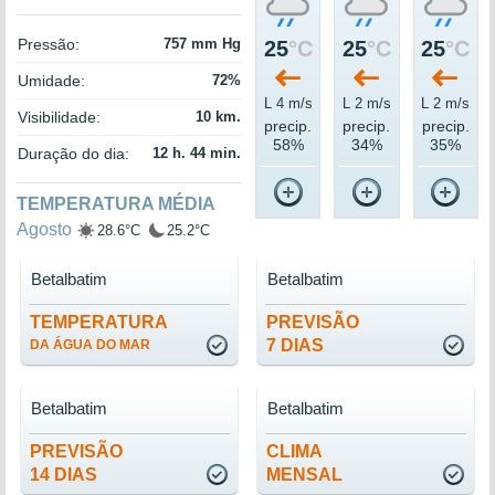
Pressão:
757 mm Hg
25
°C
25
°C
25
°C
Umidade:
72%
L 4 m/s
L 2 m/s
L 2 m/s
Visibilidade:
10 km.
precip.
precip.
precip.
58%
34%
35%
Duração do dia:
12 h. 44 min.
TEMPERATURA MÉDIA
Agosto
28.6°C
25.2°C
Betalbatim
Betalbatim
TEMPERATURA
PREVISÃO
7 DIAS
DA ÁGUA DO MAR
Betalbatim
Betalbatim
PREVISÃO
CLIMA
14 DIAS
MENSAL