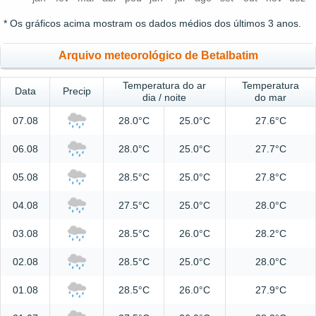
* Os gráficos acima mostram os dados médios dos últimos 3 anos.
Arquivo meteorológico de Betalbatim
Temperatura do ar
Temperatura
Data
Precip
dia / noite
do mar
07.08
28.0°C
25.0°C
27.6°C
06.08
28.0°C
25.0°C
27.7°C
05.08
28.5°C
25.0°C
27.8°C
04.08
27.5°C
25.0°C
28.0°C
03.08
28.5°C
26.0°C
28.2°C
02.08
28.5°C
25.0°C
28.0°C
01.08
28.5°C
26.0°C
27.9°C