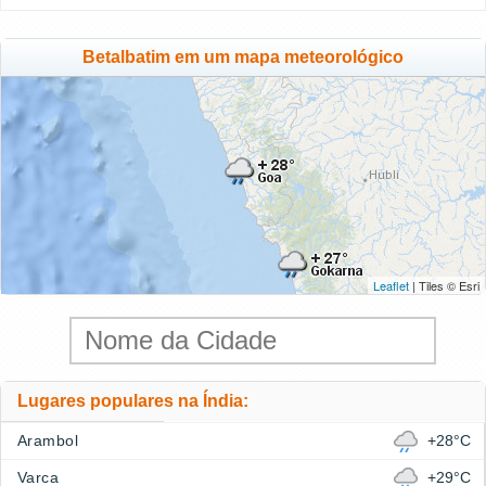
Betalbatim em um mapa meteorológico
Leaflet
| Tiles © Esri
Lugares populares na Índia:
Arambol
+28°C
Varca
+29°C