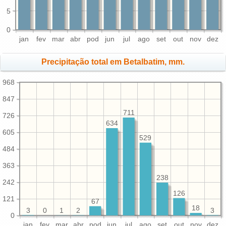
5
0
jan
fev
mar
abr
pod
jun
jul
ago
set
out
nov
dez
Precipitação total em Betalbatim, mm.
968
847
711
726
634
605
529
484
363
238
242
126
121
67
18
3
3
2
1
0
0
jan
fev
mar
abr
pod
jun
jul
ago
set
out
nov
dez