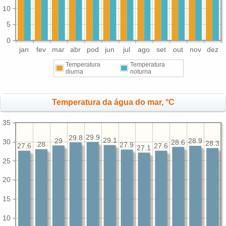
10
5
0
jan
fev
mar
abr
pod
jun
jul
ago
set
out
nov
dez
Temperatura
Temperatura
diurna
noturna
Temperatura da água do mar, °C
35
29.9
29.8
29.1
29
28.9
30
28.6
28.3
28
27.9
27.6
27.6
27.1
25
20
15
10