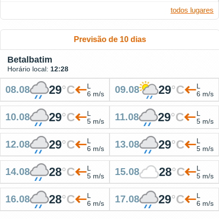
todos lugares
Previsão de 10 dias
Betalbatim
Horário local:
12:28
L
L
29
°
C
29
°
C
08.08
09.08
6 m/s
6 m/s
L
L
29
°
C
29
°
C
10.08
11.08
5 m/s
5 m/s
L
L
29
°
C
29
°
C
12.08
13.08
6 m/s
5 m/s
L
L
28
°
C
28
°
C
14.08
15.08
5 m/s
5 m/s
L
L
28
°
C
29
°
C
16.08
17.08
6 m/s
6 m/s