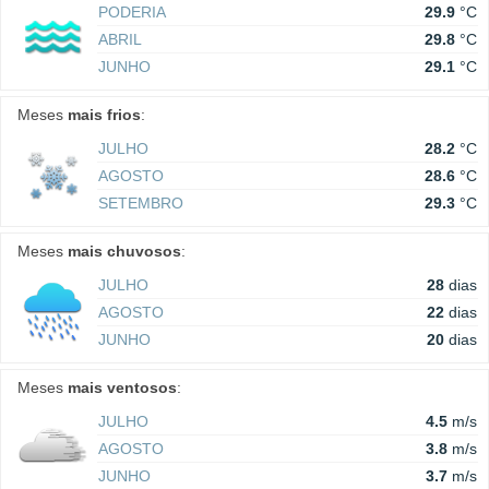
PODERIA
29.9
°C
ABRIL
29.8
°C
JUNHO
29.1
°C
Meses
mais frios
:
JULHO
28.2
°C
AGOSTO
28.6
°C
SETEMBRO
29.3
°C
Meses
mais chuvosos
:
JULHO
28
dias
AGOSTO
22
dias
JUNHO
20
dias
Meses
mais ventosos
:
JULHO
4.5
m/s
AGOSTO
3.8
m/s
JUNHO
3.7
m/s