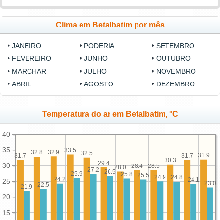
Clima em Betalbatim por mês
JANEIRO
PODERIA
SETEMBRO
FEVEREIRO
JUNHO
OUTUBRO
MARCHAR
JULHO
NOVEMBRO
ABRIL
AGOSTO
DEZEMBRO
Temperatura do ar em Betalbatim, °C
40
35
33.5
32.9
32.8
32.5
31.9
31.7
31.7
30.3
29.4
30
28.5
28.4
28.0
27.2
26.5
25.9
25.8
25.5
24.9
24.8
24.2
24.1
25
23.0
22.5
21.9
20
15