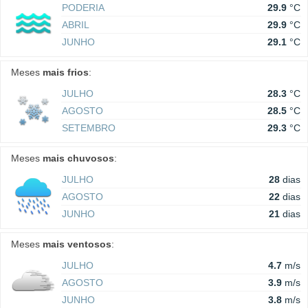
PODERIA
29.9
°C
ABRIL
29.9
°C
JUNHO
29.1
°C
Meses
mais frios
:
JULHO
28.3
°C
AGOSTO
28.5
°C
SETEMBRO
29.3
°C
Meses
mais chuvosos
:
JULHO
28
dias
AGOSTO
22
dias
JUNHO
21
dias
Meses
mais ventosos
:
JULHO
4.7
m/s
AGOSTO
3.9
m/s
JUNHO
3.8
m/s