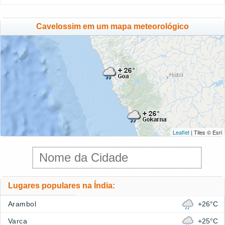
Cavelossim em um mapa meteorológico
Leaflet
| Tiles © Esri
Lugares populares na Índia:
Arambol
+26°C
Varca
+25°C