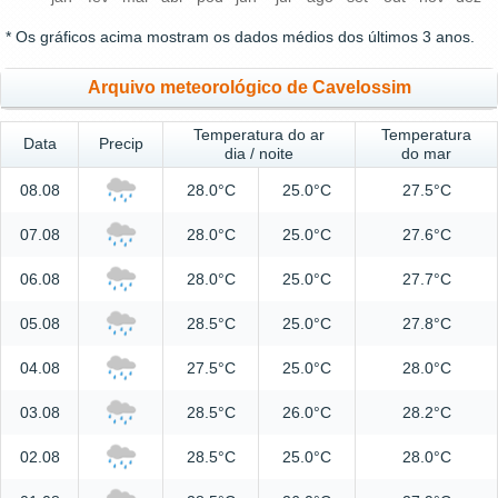
* Os gráficos acima mostram os dados médios dos últimos 3 anos.
Arquivo meteorológico de Cavelossim
Temperatura do ar
Temperatura
Data
Precip
dia / noite
do mar
08.08
28.0°C
25.0°C
27.5°C
07.08
28.0°C
25.0°C
27.6°C
06.08
28.0°C
25.0°C
27.7°C
05.08
28.5°C
25.0°C
27.8°C
04.08
27.5°C
25.0°C
28.0°C
03.08
28.5°C
26.0°C
28.2°C
02.08
28.5°C
25.0°C
28.0°C