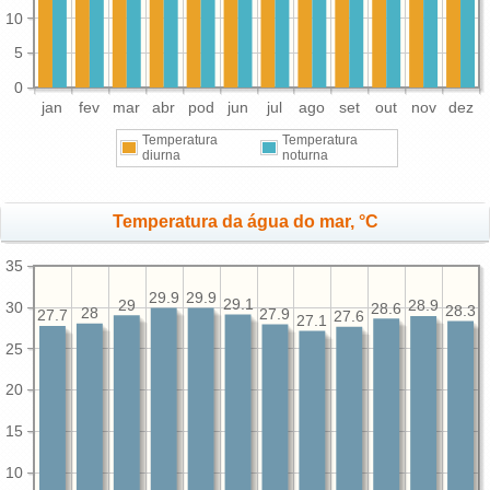
10
5
0
jan
fev
mar
abr
pod
jun
jul
ago
set
out
nov
dez
Temperatura
Temperatura
diurna
noturna
Temperatura da água do mar, °C
35
29.9
29.9
29.1
29
28.9
30
28.6
28.3
28
27.9
27.7
27.6
27.1
25
20
15
10