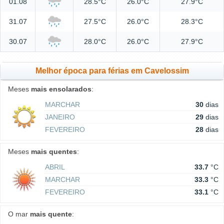
01.08
28.5°C
26.0°C
27.9°C
31.07
27.5°C
26.0°C
28.3°C
30.07
28.0°C
26.0°C
27.9°C
Melhor época para férias em Cavelossim
Meses
mais ensolarados
:
MARCHAR
30
dias
JANEIRO
29
dias
FEVEREIRO
28
dias
Meses
mais quentes
:
ABRIL
33.7
°C
MARCHAR
33.3
°C
FEVEREIRO
33.1
°C
O mar
mais quente
: