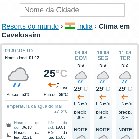
Resorts do mundo
Índia
Clima em
Cavelossim
09 AGOSTO
09.08
10.08
11.08
Horário local:
01:12
DOM
SEG
TER
DIA
DIA
DIA
25
°C
L
4 m/s
29
°C
29
°C
29
°C
Precip.: 53%
Parece:
28°C
L 5 m/s
L 5 m/s
L 6 m/s
Temperatura da água do mar:
27.5°C
precip.
precip.
precip.
36%
36%
23%
Nascer do
Pôr do
|
sol:
06:18
sol:
19:01
NOITE
NOITE
NOITE
Nascer da
Pôr da
|
lua: 02:21
lua: 16:03