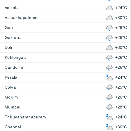
Valkala
+24°C
Vishakhapatnam
+30°C
Goa
+26°C
Gokarna
+26°C
Deli
+30°C
Kohlongutt
+26°C
Candolim
+26°C
Kerala
+24°C
Colva
+25°C
Morjim
+26°C
Mumbai
+28°C
Thiruvananthapuram
+24°C
Chennai
+30°C