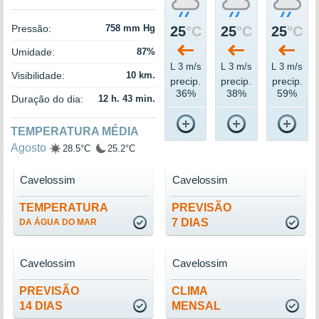
Pressão:
758 mm Hg
25
°C
25
°C
25
°C
Umidade:
87%
L 3 m/s
L 3 m/s
L 3 m/s
Visibilidade:
10 km.
precip.
precip.
precip.
36%
38%
59%
Duração do dia:
12 h. 43 min.
TEMPERATURA MÉDIA
Agosto
28.5°C
25.2°C
Cavelossim
Cavelossim
TEMPERATURA
PREVISÃO
7 DIAS
DA ÁGUA DO MAR
Cavelossim
Cavelossim
PREVISÃO
CLIMA
14 DIAS
MENSAL