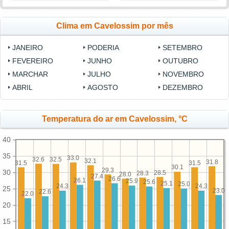
Clima em Cavelossim por mês
JANEIRO
PODERIA
SETEMBRO
FEVEREIRO
JUNHO
OUTUBRO
MARCHAR
JULHO
NOVEMBRO
ABRIL
AGOSTO
DEZEMBRO
Temperatura do ar em Cavelossim, °C
40
35
33.0
32.6
32.5
32.1
31.8
31.5
31.5
30.1
29.3
30
28.5
28.3
28.0
27.4
26.6
26.1
25.9
25.6
25.1
25.0
24.3
24.3
25
23.0
22.6
22.0
20
15