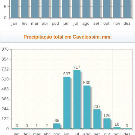
5
0
jan
fev
mar
abr
pod
jun
jul
ago
set
out
nov
dez
Precipitação total em Cavelossim, mm.
976
854
717
732
637
610
530
488
366
237
244
126
122
65
18
3
3
2
1
0
0
jan
fev
mar
abr
pod
jun
jul
ago
set
out
nov
dez