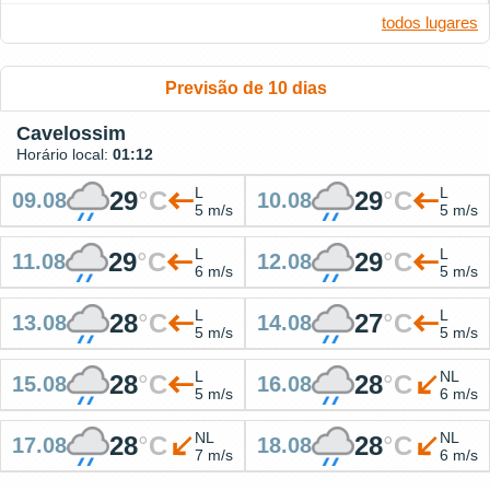
todos lugares
Previsão de 10 dias
Cavelossim
Horário local:
01:12
L
L
29
°
C
29
°
C
09.08
10.08
5 m/s
5 m/s
L
L
29
°
C
29
°
C
11.08
12.08
6 m/s
5 m/s
L
L
28
°
C
27
°
C
13.08
14.08
5 m/s
5 m/s
L
NL
28
°
C
28
°
C
15.08
16.08
5 m/s
6 m/s
NL
NL
28
°
C
28
°
C
17.08
18.08
7 m/s
6 m/s