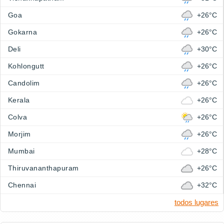
Goa
+26°C
Gokarna
+26°C
Deli
+30°C
Kohlongutt
+26°C
Candolim
+26°C
Kerala
+26°C
Colva
+26°C
Morjim
+26°C
Mumbai
+28°C
Thiruvananthapuram
+26°C
Chennai
+32°C
todos lugares