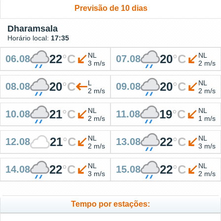
Previsão de 10 dias
Dharamsala
Horário local:
17:35
NL
NL
22
°
C
20
°
C
06.08
07.08
3 m/s
2 m/s
L
NL
20
°
C
20
°
C
08.08
09.08
2 m/s
2 m/s
NL
NL
21
°
C
19
°
C
10.08
11.08
2 m/s
1 m/s
NL
NL
21
°
C
22
°
C
12.08
13.08
2 m/s
3 m/s
NL
NL
22
°
C
22
°
C
14.08
15.08
3 m/s
2 m/s
Tempo por estações: