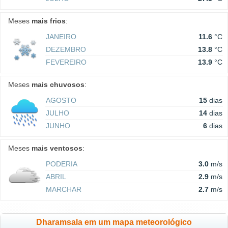
Meses
mais frios
:
JANEIRO
11.6
°C
DEZEMBRO
13.8
°C
FEVEREIRO
13.9
°C
Meses
mais chuvosos
:
AGOSTO
15
dias
JULHO
14
dias
JUNHO
6
dias
Meses
mais ventosos
:
PODERIA
3.0
m/s
ABRIL
2.9
m/s
MARCHAR
2.7
m/s
Dharamsala em um mapa meteorológico