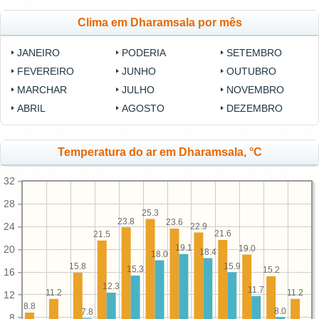
Clima em Dharamsala por mês
JANEIRO
PODERIA
SETEMBRO
FEVEREIRO
JUNHO
OUTUBRO
MARCHAR
JULHO
NOVEMBRO
ABRIL
AGOSTO
DEZEMBRO
Temperatura do ar em Dharamsala, °C
32
28
25.3
23.8
23.6
24
22.9
21.6
21.5
19.1
19.0
20
18.4
18.0
15.9
15.8
15.3
15.2
16
12.3
11.7
11.2
11.2
12
8.8
8.0
7.8
8