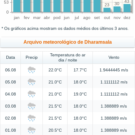
43
53
30
23
0
jan
fev
mar
abr
pod
jun
jul
ago
set
out
nov
dez
* Os gráficos acima mostram os dados médios dos últimos 3 anos.
Arquivo meteorológico de Dharamsala
Temperatura do ar
Data
Precip
Vento
dia / noite
06.08
22.0°C
17.7°C
1.9444445 m/s
05.08
21.0°C
18.0°C
1.1111112 m/s
04.08
21.0°C
19.0°C
1.1111112 m/s
03.08
21.5°C
18.0°C
1.388889 m/s
02.08
21.5°C
18.0°C
1.388889 m/s
01.08
20.5°C
18.0°C
1.388889 m/s