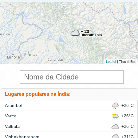
Leaflet
| Tiles © Esri
Lugares populares na Índia:
Arambol
+26°C
Varca
+26°C
Valkala
+26°C
Vishakhapatnam
+31°C