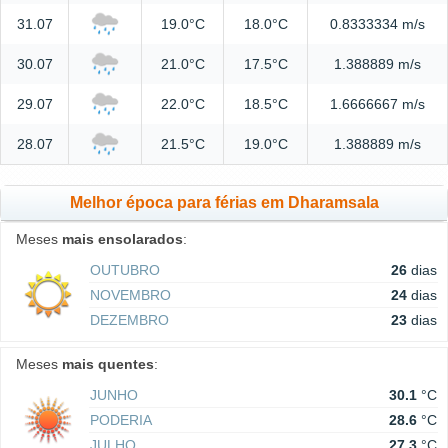
31.07
19.0°C
18.0°C
0.8333334 m/s
30.07
21.0°C
17.5°C
1.388889 m/s
29.07
22.0°C
18.5°C
1.6666667 m/s
28.07
21.5°C
19.0°C
1.388889 m/s
Melhor época para férias em Dharamsala
Meses
mais ensolarados
:
OUTUBRO
26
dias
NOVEMBRO
24
dias
DEZEMBRO
23
dias
Meses
mais quentes
:
JUNHO
30.1
°C
PODERIA
28.6
°C
JULHO
27.3
°C