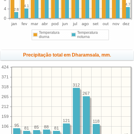
4.7
4.1
4
2.6
0
jan
fev
mar
abr
pod
jun
jul
ago
set
out
nov
dez
Temperatura
Temperatura
diurna
noturna
Precipitação total em Dharamsala, mm.
424
371
312
318
267
265
212
159
121
118
95
106
88
85
81
81