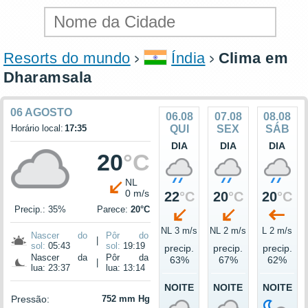
Resorts do mundo
Índia
Clima em
Dharamsala
06 AGOSTO
06.08
07.08
08.08
Horário local:
17:35
QUI
SEX
SÁB
DIA
DIA
DIA
20
°C
NL
0 m/s
22
°C
20
°C
20
°C
Precip.: 35%
Parece:
20°C
NL 3 m/s
NL 2 m/s
L 2 m/s
Nascer do
Pôr do
|
sol:
05:43
sol:
19:19
precip.
precip.
precip.
Nascer da
Pôr da
63%
67%
62%
|
lua: 23:37
lua: 13:14
NOITE
NOITE
NOITE
Pressão:
752 mm Hg