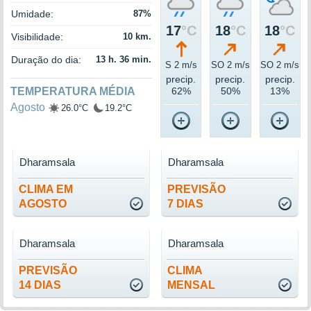
Umidade:
87%
17
°C
18
°C
18
°C
Visibilidade:
10 km.
Duração do dia:
13 h. 36 min.
S 2 m/s
SO 2 m/s
SO 2 m/s
precip.
precip.
precip.
TEMPERATURA MÉDIA
62%
50%
13%
Agosto
26.0°C
19.2°C
Dharamsala
Dharamsala
CLIMA EM
PREVISÃO
AGOSTO
7 DIAS
Dharamsala
Dharamsala
PREVISÃO
CLIMA
14 DIAS
MENSAL