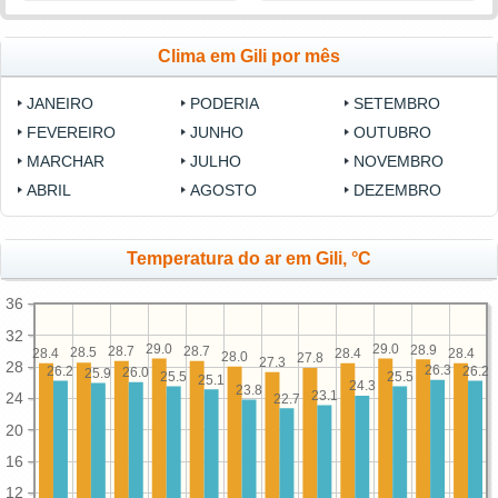
Clima em Gili por mês
JANEIRO
PODERIA
SETEMBRO
FEVEREIRO
JUNHO
OUTUBRO
MARCHAR
JULHO
NOVEMBRO
ABRIL
AGOSTO
DEZEMBRO
Temperatura do ar em Gili, °C
36
32
29.0
29.0
28.9
28.7
28.7
28.5
28.4
28.4
28.4
28.0
27.8
27.3
28
26.3
26.2
26.2
26.0
25.9
25.5
25.5
25.1
24.3
23.8
23.1
24
22.7
20
16
12