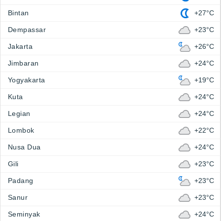
Bintan
+27°C
Dempassar
+23°C
Jakarta
+26°C
Jimbaran
+24°C
Yogyakarta
+19°C
Kuta
+24°C
Legian
+24°C
Lombok
+22°C
Nusa Dua
+24°C
Gili
+23°C
Padang
+23°C
Sanur
+23°C
Seminyak
+24°C