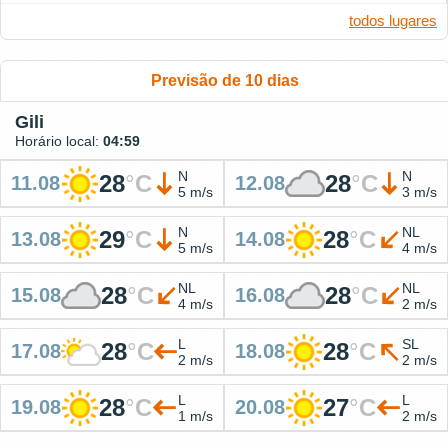
todos lugares
Previsão de 10 dias
Gili
Horário local:
04:59
N
N
28
°
C
28
°
C
11.08
12.08
5 m/s
3 m/s
N
NL
29
°
C
28
°
C
13.08
14.08
5 m/s
4 m/s
NL
NL
28
°
C
28
°
C
15.08
16.08
4 m/s
2 m/s
L
SL
28
°
C
28
°
C
17.08
18.08
2 m/s
2 m/s
L
L
28
°
C
27
°
C
19.08
20.08
1 m/s
2 m/s