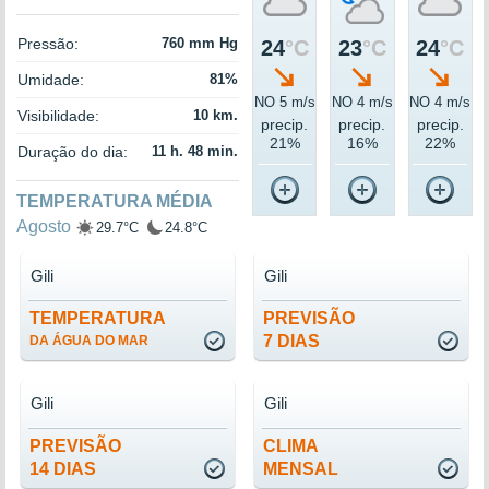
Pressão:
760 mm Hg
24
°C
23
°C
24
°C
Umidade:
81%
NO 5 m/s
NO 4 m/s
NO 4 m/s
Visibilidade:
10 km.
precip.
precip.
precip.
21%
16%
22%
Duração do dia:
11 h. 48 min.
TEMPERATURA MÉDIA
Agosto
29.7°C
24.8°C
Gili
Gili
TEMPERATURA
PREVISÃO
7 DIAS
DA ÁGUA DO MAR
Gili
Gili
PREVISÃO
CLIMA
14 DIAS
MENSAL