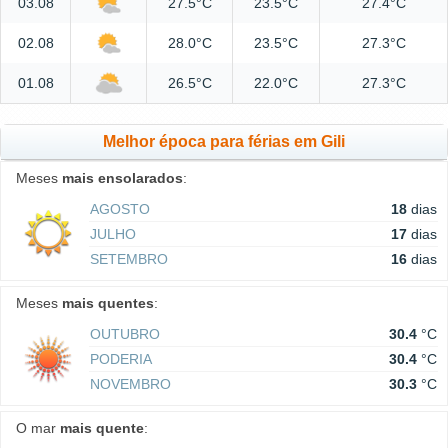
03.08
27.5°C
23.5°C
27.4°C
02.08
28.0°C
23.5°C
27.3°C
01.08
26.5°C
22.0°C
27.3°C
Melhor época para férias em Gili
Meses
mais ensolarados
:
AGOSTO
18
dias
JULHO
17
dias
SETEMBRO
16
dias
Meses
mais quentes
:
OUTUBRO
30.4
°C
PODERIA
30.4
°C
NOVEMBRO
30.3
°C
O mar
mais quente
: