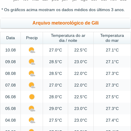
* Os gráficos acima mostram os dados médios dos últimos 3 anos.
Arquivo meteorológico de Gili
Temperatura do ar
Temperatura
Data
Precip
dia / noite
do mar
10.08
27.0°C
22.5°C
27.1°C
09.08
28.5°C
23.0°C
27.1°C
08.08
28.5°C
22.0°C
27.3°C
07.08
27.0°C
22.0°C
27.3°C
06.08
28.0°C
22.5°C
27.5°C
05.08
29.0°C
23.0°C
27.3°C
04.08
27.5°C
23.0°C
27.4°C