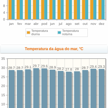
8
4
0
jan
fev
mar
abr
pod
jun
jul
ago
set
out
nov
dez
Temperatura
Temperatura
diurna
noturna
Temperatura da água do mar, °C
35
29.7
29.6
29.4
29.3
29.1
28.9
30
28.7
28.7
28.7
28.2
28
27.8
25
20
15
10