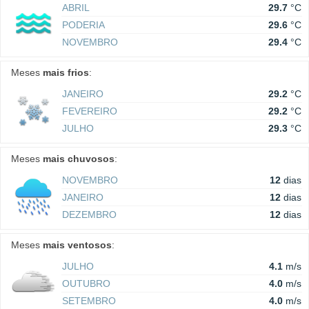
ABRIL
29.7
°C
PODERIA
29.6
°C
NOVEMBRO
29.4
°C
Meses
mais frios
:
JANEIRO
29.2
°C
FEVEREIRO
29.2
°C
JULHO
29.3
°C
Meses
mais chuvosos
:
NOVEMBRO
12
dias
JANEIRO
12
dias
DEZEMBRO
12
dias
Meses
mais ventosos
:
JULHO
4.1
m/s
OUTUBRO
4.0
m/s
SETEMBRO
4.0
m/s