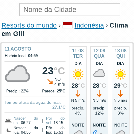
Resorts do mundo
Indonésia
Clima
em Gili
11 AGOSTO
11.08
12.08
13.08
Horário local:
04:59
TER
QUA
QUI
DIA
DIA
DIA
23
°C
NO
4 m/s
28
°C
28
°C
29
°C
Precip.: 22%
Parece:
25°C
N 5 m/s
N 3 m/s
N 5 m/s
Temperatura da água do mar:
27.1°C
precip.
precip.
precip.
4%
12%
3%
Nascer do
Pôr do
|
sol:
06:27
sol:
18:15
NOITE
NOITE
NOITE
Nascer da
Pôr da
|
lua: 04:55
lua: 16:53