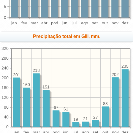
5
0
jan
fev
mar
abr
pod
jun
jul
ago
set
out
nov
dez
Precipitação total em Gili, mm.
320
280
235
240
218
202
201
200
160
151
160
120
83
80
67
61
40
27
21
19
0
jan
fev
mar
abr
pod
jun
jul
ago
set
out
nov
dez