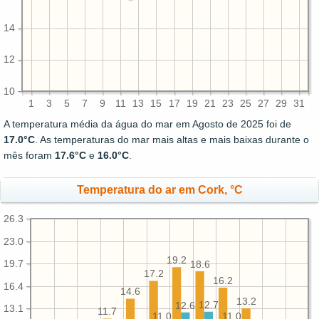
14
12
10
1
3
5
7
9
11
13
15
17
19
21
23
25
27
29
31
A temperatura média da água do mar em Agosto de 2025 foi de
17.0°C
. As temperaturas do mar mais altas e mais baixas durante o
mês foram
17.6°C
e
16.0°C
.
Temperatura do ar em Cork, °C
26.3
23.0
19.2
19.7
18.6
17.2
16.2
16.4
14.6
13.2
12.7
12.6
13.1
11.7
11.0
11.0