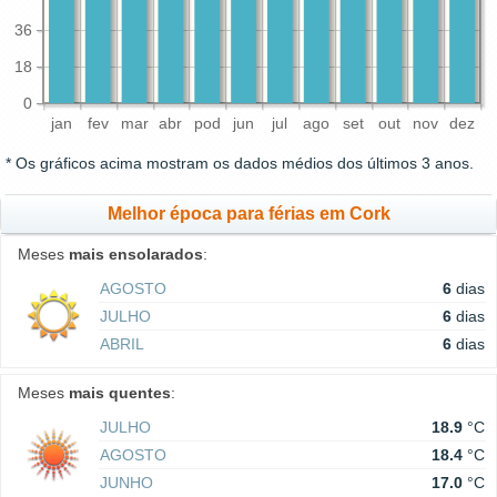
36
18
0
jan
fev
mar
abr
pod
jun
jul
ago
set
out
nov
dez
* Os gráficos acima mostram os dados médios dos últimos 3 anos.
Melhor época para férias em Cork
Meses
mais ensolarados
:
AGOSTO
6
dias
JULHO
6
dias
ABRIL
6
dias
Meses
mais quentes
:
JULHO
18.9
°C
AGOSTO
18.4
°C
JUNHO
17.0
°C