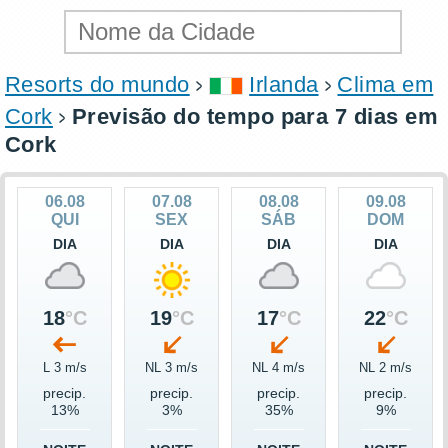
Resorts do mundo
Irlanda
Clima em
Cork
Previsão do tempo para 7 dias em
Cork
06.08
07.08
08.08
09.08
QUI
SEX
SÁB
DOM
DIA
DIA
DIA
DIA
18
°C
19
°C
17
°C
22
°C
L 3 m/s
NL 3 m/s
NL 4 m/s
NL 2 m/s
precip.
precip.
precip.
precip.
13%
3%
35%
9%