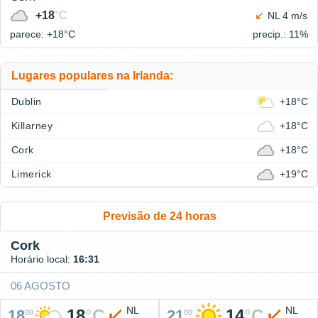
+18
°C
NL 4 m/s
parece: +18°
C
precip.: 11%
Lugares populares na Irlanda:
Dublin
+18°C
Killarney
+18°C
Cork
+18°C
Limerick
+19°C
Previsão de 24 horas
Cork
Horário local:
16:31
06 AGOSTO
NL
NL
18
°
C
14
°
C
18
21
00
00