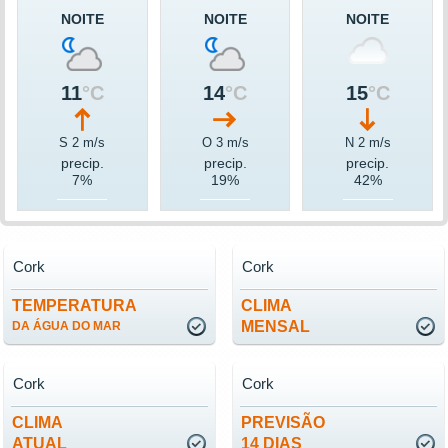
NOITE
NOITE
NOITE
11
°C
14
°C
15
°C
S 2 m/s
O 3 m/s
N 2 m/s
precip.
precip.
precip.
7%
19%
42%
Cork
Cork
TEMPERATURA
CLIMA
MENSAL
DA ÁGUA DO MAR
Cork
Cork
CLIMA
PREVISÃO
ATUAL
14 DIAS