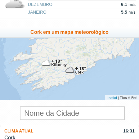
DEZEMBRO
6.1
m/s
JANEIRO
5.5
m/s
Cork em um mapa meteorológico
Leaflet
| Tiles © Esri
CLIMA ATUAL
16:31
Cork