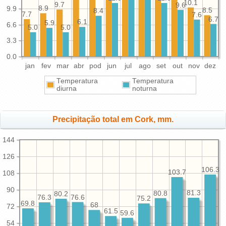
10.1
9.7
9.6
9.9
8.9
8.5
8.4
7.7
7.6
6.7
6.1
5.9
6.6
5.0
5.0
3.3
0.0
jan
fev
mar
abr
pod
jun
jul
ago
set
out
nov
dez
Temperatura
Temperatura
diurna
noturna
Precipitação total em Cork, mm.
144
126
106.3
103.7
108
90
81.3
80.8
80.2
76.6
76.3
75.2
69.8
68
72
61.5
59.6
54