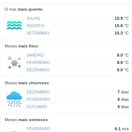
O mar
mais quente
:
JULHO
15.9
°C
AGOSTO
15.8
°C
SETEMBRO
15.3
°C
Meses
mais frios
:
JANEIRO
8.0
°C
FEVEREIRO
8.9
°C
DEZEMBRO
9.0
°C
Meses
mais chuvosos
:
DEZEMBRO
7
dias
FEVEREIRO
6
dias
OUTUBRO
6
dias
Meses
mais ventosos
:
FEVEREIRO
6.1
m/s