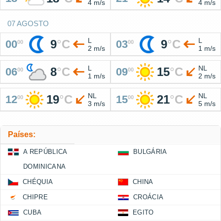
4 m/s
4 m/s
07 AGOSTO
L
L
9
°
C
9
°
C
00
03
00
00
2 m/s
1 m/s
L
NL
8
°
C
15
°
C
06
09
00
00
1 m/s
2 m/s
NL
NL
19
°
C
21
°
C
12
15
00
00
3 m/s
5 m/s
Países:
A REPÚBLICA
BULGÁRIA
DOMINICANA
CHÉQUIA
CHINA
CHIPRE
CROÁCIA
CUBA
EGITO