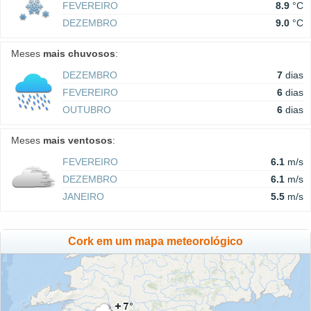
FEVEREIRO
8.9
°C
DEZEMBRO
9.0
°C
Meses
mais chuvosos
:
DEZEMBRO
7
dias
FEVEREIRO
6
dias
OUTUBRO
6
dias
Meses
mais ventosos
:
FEVEREIRO
6.1
m/s
DEZEMBRO
6.1
m/s
JANEIRO
5.5
m/s
Cork em um mapa meteorológico