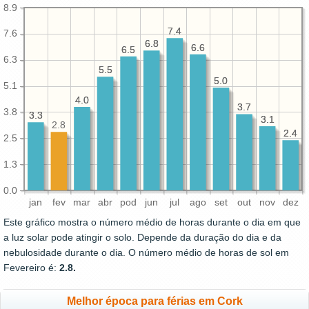
8.9
7.4
7.4
7.6
6.8
6.8
6.6
6.6
6.5
6.5
6.3
5.5
5.5
5.0
5.0
5.1
4.0
4.0
3.7
3.7
3.8
3.3
3.3
3.1
3.1
2.8
2.4
2.4
2.5
1.3
0.0
jan
fev
mar
abr
pod
jun
jul
ago
set
out
nov
dez
Este gráfico mostra o número médio de horas durante o dia em que
a luz solar pode atingir o solo. Depende da duração do dia e da
nebulosidade durante o dia. O número médio de horas de sol em
Fevereiro é:
2.8.
Melhor época para férias em Cork