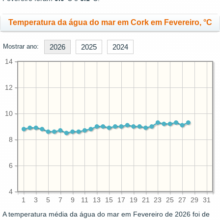
Temperatura da água do mar em Cork em Fevereiro, °C
Mostrar ano:
2026
2025
2024
14
12
10
8
6
4
1
3
5
7
9
11
13
15
17
19
21
23
25
27
29
31
A temperatura média da água do mar em Fevereiro de 2026 foi de