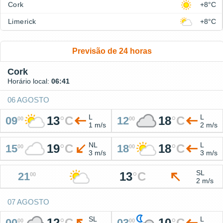
Cork
+8°C
Limerick
+8°C
Previsão de 24 horas
Cork
Horário local:
06:41
06 AGOSTO
L
L
13
°
C
18
°
C
09
12
00
00
1 m/s
2 m/s
NL
L
19
°
C
18
°
C
15
18
00
00
3 m/s
3 m/s
SL
13
°
C
21
00
2 m/s
07 AGOSTO
SL
L
12
°
C
10
°
C
00
03
00
00