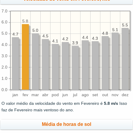
7.0
5.8
6.0
5.5
5.5
5.1
5.1
5.0
5.0
4.8
4.8
5.0
4.7
4.7
4.5
4.5
4.4
4.4
4.3
4.3
4.2
4.2
4.1
4.1
3.9
3.9
4.0
3.0
2.0
1.0
0.0
jan
fev
mar
abr
pod
jun
jul
ago
set
out
nov
dez
O valor médio da velocidade do vento em Fevereiro é
5.8 m/s
Isso
faz de Fevereiro mais ventoso do ano.
Média de horas de sol