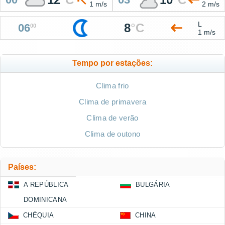
1 m/s
2 m/s
L
8
°
C
06
00
1 m/s
Tempo por estações:
Clima frio
Clima de primavera
Clima de verão
Clima de outono
Países:
A REPÚBLICA
BULGÁRIA
DOMINICANA
CHÉQUIA
CHINA