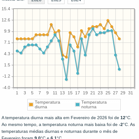
15.4
12.6
9.9
7.1
4.3
1.5
-1.2
-4.0
1
3
5
7
9
11
13
15
17
19
21
23
25
27
29
31
Temperatura
Temperatura
diurna
noturna
A temperatura diurna mais alta em Fevereiro de 2026 foi de
12
°C.
Ao mesmo tempo, a temperatura noturna mais baixa foi de
-2
°C. As
temperaturas médias diurnas e noturnas durante o mês de
Fevereiro foram
9.0
°C e
6.1
°C.