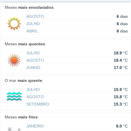
Meses
mais ensolarados
:
AGOSTO
6
dias
JULHO
6
dias
ABRIL
6
dias
Meses
mais quentes
:
JULHO
18.9
°C
AGOSTO
18.4
°C
JUNHO
17.0
°C
O mar
mais quente
:
JULHO
15.9
°C
AGOSTO
15.8
°C
SETEMBRO
15.3
°C
Meses
mais frios
:
JANEIRO
8.0
°C