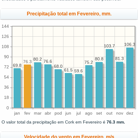
Precipitação total em Fevereiro, mm.
144
126
106.3
106.3
103.7
103.7
108
90
81.3
81.3
80.8
80.8
80.2
80.2
76.6
76.6
76.3
75.2
75.2
69.8
69.8
68.0
68.0
72
61.5
61.5
59.6
59.6
54
36
18
0
jan
fev
mar
abr
pod
jun
jul
ago
set
out
nov
dez
O valor total da precipitação em Cork em Fevereiro é
76.3 mm.
Velocidade do vento em Fevereiro, m/s