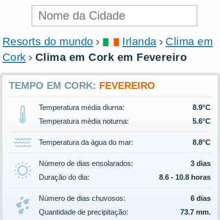
Resorts do mundo
Irlanda
Clima em
Cork
Clima em Cork em Fevereiro
TEMPO EM CORK:
FEVEREIRO
Temperatura média diurna:
8.9°C
Temperatura média noturna:
5.6°C
Temperatura da água do mar:
8.8°C
Número de dias ensolarados:
3 dias
Duração do dia:
8.6 - 10.8 horas
Número de dias chuvosos:
6 dias
Quantidade de precipitação:
73.7 mm.