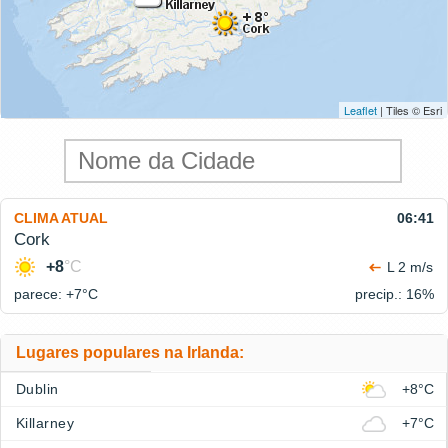
Leaflet
| Tiles © Esri
CLIMA ATUAL
06:41
Cork
+8
°C
L 2 m/s
parece: +7°
C
precip.: 16%
Lugares populares na Irlanda:
Dublin
+8°C
Killarney
+7°C