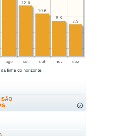
12.6
10.6
8.8
7.9
ago
set
out
nov
dez
da linha do horizonte.
ISÃO
AS
A