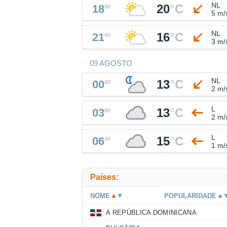
NL
20
°
C
18
00
5 m/
NL
16
°
C
21
00
3 m/
09 AGOSTO
NL
13
°
C
00
00
2 m/
L
13
°
C
03
00
2 m/
L
15
°
C
06
00
1 m/
Países:
NOME
POPULARIDADE
A REPÚBLICA DOMINICANA