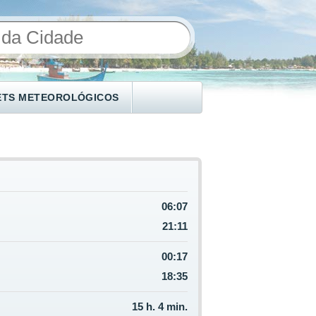
ETS METEOROLÓGICOS
06:07
21:11
00:17
18:35
15 h. 4 min.