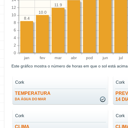
11.9
12
10.0
10
8.4
8
6
4
2
0
jan
fev
mar
abr
pod
jun
jul
Este gráfico mostra o número de horas em que o sol está acima 
Cork
Cork
TEMPERATURA
PREV
14 DI
DA ÁGUA DO MAR
Cork
Cork
CLIMA
CLIM