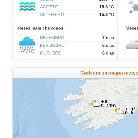
AGOSTO
15.8
°C
SETEMBRO
15.3
°C
Meses
mais chuvosos
:
Mese
DEZEMBRO
7
dias
FEVEREIRO
6
dias
OUTUBRO
6
dias
Cork em um mapa meteo