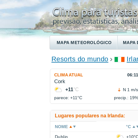
MAPA METEOROLÓGICO
MAPA 
ENCONTRE UM HOTEL
Resorts do mundo
Irl
CLIMA ATUAL
06:1
Cork
+11
°C
N 1 m/s
parece: +11°
C
precip.: 19
Lugares populares na Irlanda:
NOME
°C
Dublin
+10°