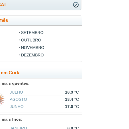
SAL
 mês
SETEMBRO
OUTUBRO
NOVEMBRO
DEZEMBRO
s em Cork
s
mais quentes
:
JULHO
18.9
°C
AGOSTO
18.4
°C
JUNHO
17.0
°C
s
mais frios
:
JANEIRO
8.0
°C