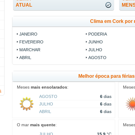
ATUAL
MEN
Clima em Cork por
JANEIRO
PODERIA
FEVEREIRO
JUNHO
MARCHAR
JULHO
ABRIL
AGOSTO
Melhor época para féria
Meses
mais ensolarados
:
Mese
s
AGOSTO
6
dias
JULHO
6
dias
ABRIL
6
dias
O mar
mais quente
:
Mese
JULHO
15.9
°C