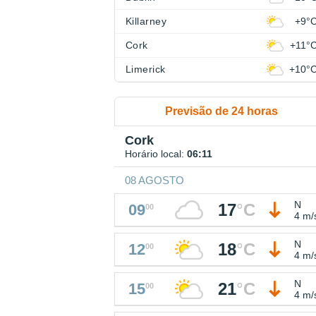
Killarney
+9°
Cork
+11°
Limerick
+10°
Previsão de 24 horas
Cork
Horário local:
06:11
08 AGOSTO
N
17
°
C
09
00
4 m/
N
18
°
C
12
00
4 m/
N
21
°
C
15
00
4 m/