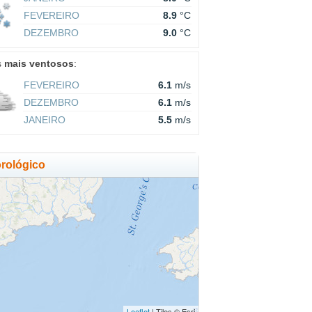
FEVEREIRO
8.9
°C
DEZEMBRO
9.0
°C
s
mais ventosos
:
FEVEREIRO
6.1
m/s
DEZEMBRO
6.1
m/s
JANEIRO
5.5
m/s
rológico
Leaflet
| Tiles © Esri