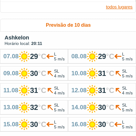
todos lugares
Previsão de 10 dias
Ashkelon
Horário local:
20:11
L
L
29
°
C
29
°
C
07.08
08.08
5 m/s
5 m/s
SL
SL
30
°
C
31
°
C
09.08
10.08
4 m/s
5 m/s
SL
SL
31
°
C
31
°
C
11.08
12.08
4 m/s
4 m/s
SL
SL
32
°
C
30
°
C
13.08
14.08
5 m/s
5 m/s
L
L
30
°
C
30
°
C
15.08
16.08
5 m/s
5 m/s