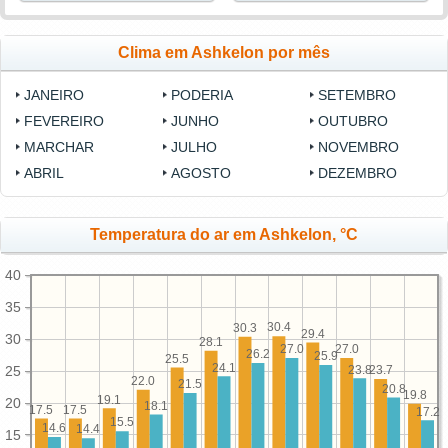
Clima em Ashkelon por mês
JANEIRO
PODERIA
SETEMBRO
FEVEREIRO
JUNHO
OUTUBRO
MARCHAR
JULHO
NOVEMBRO
ABRIL
AGOSTO
DEZEMBRO
Temperatura do ar em Ashkelon, °C
40
35
30.4
30.3
29.4
30
28.1
27.0
27.0
26.2
25.9
25.5
24.1
23.8
25
23.7
22.0
21.5
20.8
19.8
19.1
20
18.1
17.5
17.5
17.2
15.5
14.6
14.4
15