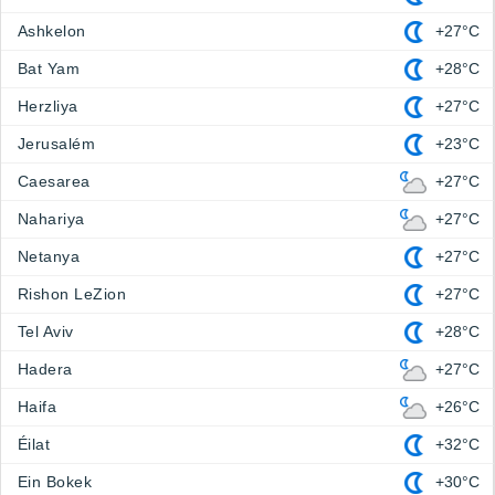
Ashkelon
+27°C
Bat Yam
+28°C
Herzliya
+27°C
Jerusalém
+23°C
Caesarea
+27°C
Nahariya
+27°C
Netanya
+27°C
Rishon LeZion
+27°C
Tel Aviv
+28°C
Hadera
+27°C
Haifa
+26°C
Éilat
+32°C
Ein Bokek
+30°C