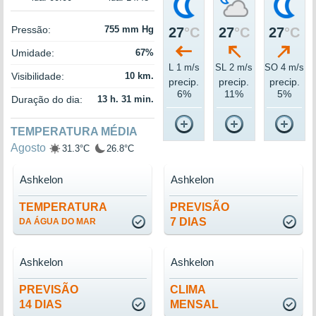
Pressão:
755 mm Hg
27
°C
27
°C
27
°C
Umidade:
67%
L 1 m/s
SL 2 m/s
SO 4 m/s
Visibilidade:
10 km.
precip.
precip.
precip.
6%
11%
5%
Duração do dia:
13 h. 31 min.
TEMPERATURA MÉDIA
Agosto
31.3°C
26.8°C
Ashkelon
Ashkelon
TEMPERATURA
PREVISÃO
7 DIAS
DA ÁGUA DO MAR
Ashkelon
Ashkelon
PREVISÃO
CLIMA
14 DIAS
MENSAL