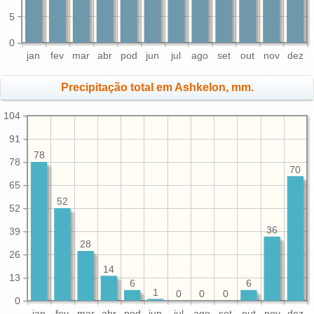
5
0
jan
fev
mar
abr
pod
jun
jul
ago
set
out
nov
dez
Precipitação total em Ashkelon, mm.
104
91
78
78
70
65
52
52
36
39
28
26
14
13
6
6
1
0
0
0
0
jan
fev
mar
abr
pod
jun
jul
ago
set
out
nov
dez