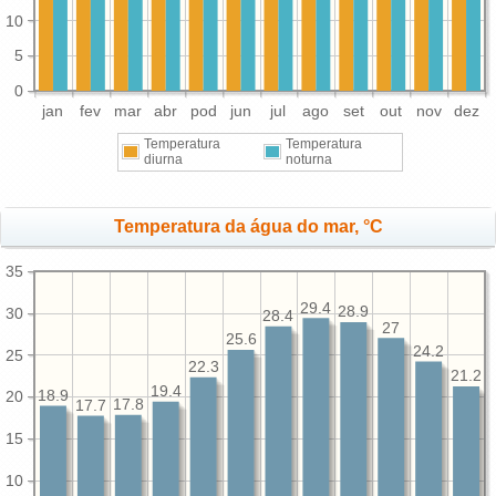
10
5
0
jan
fev
mar
abr
pod
jun
jul
ago
set
out
nov
dez
Temperatura
Temperatura
diurna
noturna
Temperatura da água do mar, °C
35
29.4
28.9
30
28.4
27
25.6
24.2
25
22.3
21.2
19.4
18.9
20
17.8
17.7
15
10