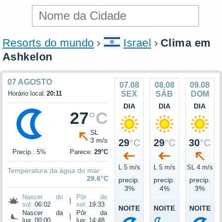
Resorts do mundo
Israel
Clima em
Ashkelon
07 AGOSTO
07.08
08.08
09.08
Horário local:
20:11
SEX
SÁB
DOM
DIA
DIA
DIA
27
°C
SL
3 m/s
29
°C
29
°C
30
°C
Precip.: 5%
Parece:
29°C
L 5 m/s
L 5 m/s
SL 4 m/s
Temperatura da água do mar:
29.6°C
precip.
precip.
precip.
3%
4%
3%
Nascer do
Pôr do
|
sol:
06:02
sol:
19:33
NOITE
NOITE
NOITE
Nascer da
Pôr da
|
lua: 00:00
lua: 14:48