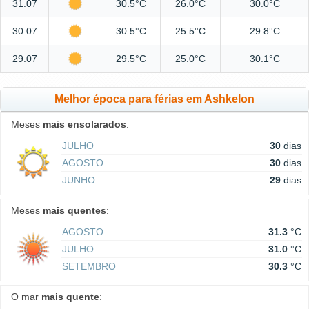
31.07
30.5°C
26.0°C
30.0°C
30.07
30.5°C
25.5°C
29.8°C
29.07
29.5°C
25.0°C
30.1°C
Melhor época para férias em Ashkelon
Meses
mais ensolarados
:
JULHO
30
dias
AGOSTO
30
dias
JUNHO
29
dias
Meses
mais quentes
:
AGOSTO
31.3
°C
JULHO
31.0
°C
SETEMBRO
30.3
°C
O mar
mais quente
: