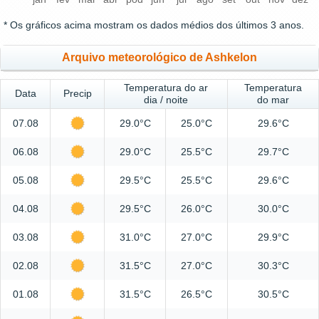
* Os gráficos acima mostram os dados médios dos últimos 3 anos.
Arquivo meteorológico de Ashkelon
Temperatura do ar
Temperatura
Data
Precip
dia / noite
do mar
07.08
29.0°C
25.0°C
29.6°C
06.08
29.0°C
25.5°C
29.7°C
05.08
29.5°C
25.5°C
29.6°C
04.08
29.5°C
26.0°C
30.0°C
03.08
31.0°C
27.0°C
29.9°C
02.08
31.5°C
27.0°C
30.3°C
01.08
31.5°C
26.5°C
30.5°C