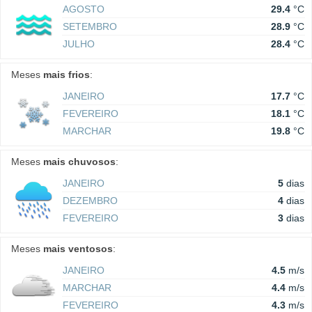
AGOSTO
29.4
°C
SETEMBRO
28.9
°C
JULHO
28.4
°C
Meses
mais frios
:
JANEIRO
17.7
°C
FEVEREIRO
18.1
°C
MARCHAR
19.8
°C
Meses
mais chuvosos
:
JANEIRO
5
dias
DEZEMBRO
4
dias
FEVEREIRO
3
dias
Meses
mais ventosos
:
JANEIRO
4.5
m/s
MARCHAR
4.4
m/s
FEVEREIRO
4.3
m/s