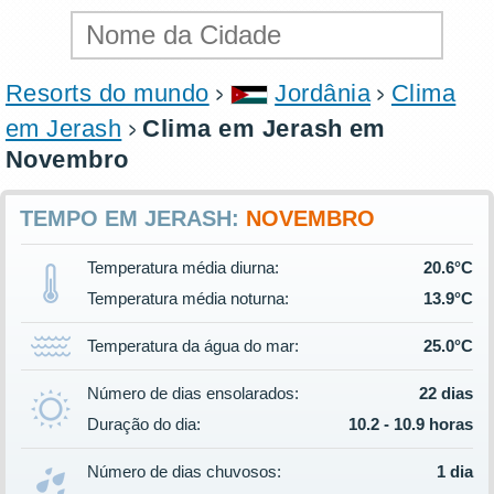
Resorts do mundo
Jordânia
Clima
em Jerash
Clima em Jerash em
Novembro
TEMPO EM JERASH:
NOVEMBRO
Temperatura média diurna:
20.6°C
Temperatura média noturna:
13.9°C
Temperatura da água do mar:
25.0°C
Número de dias ensolarados:
22 dias
Duração do dia:
10.2 - 10.9 horas
Número de dias chuvosos:
1 dia