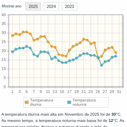
Mostrar ano:
2025
2024
2023
40
35
30
25
20
15
10
5
0
1
3
5
7
9
11
13
15
17
19
21
23
25
27
29
31
Temperatura
Temperatura
diurna
noturna
A temperatura diurna mais alta em Novembro de 2025 foi de
30
°C.
Ao mesmo tempo, a temperatura noturna mais baixa foi de
12
°C. As
temperaturas médias diurnas e noturnas durante o mês de