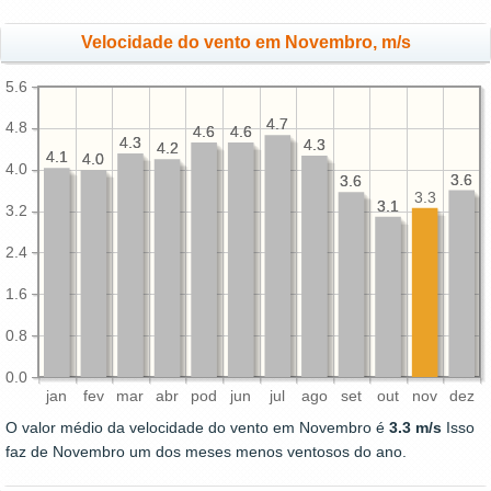
Velocidade do vento em Novembro, m/s
5.6
4.7
4.7
4.8
4.6
4.6
4.6
4.6
4.3
4.3
4.3
4.3
4.2
4.2
4.1
4.1
4.0
4.0
4.0
3.6
3.6
3.6
3.6
3.3
3.1
3.1
3.2
2.4
1.6
0.8
0.0
jan
fev
mar
abr
pod
jun
jul
ago
set
out
nov
dez
O valor médio da velocidade do vento em Novembro é
3.3 m/s
Isso
faz de Novembro um dos meses menos ventosos do ano.