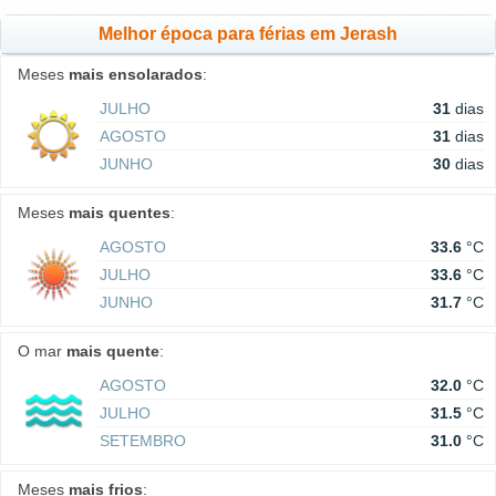
Melhor época para férias em Jerash
Meses
mais ensolarados
:
JULHO
31
dias
AGOSTO
31
dias
JUNHO
30
dias
Meses
mais quentes
:
AGOSTO
33.6
°C
JULHO
33.6
°C
JUNHO
31.7
°C
O mar
mais quente
:
AGOSTO
32.0
°C
JULHO
31.5
°C
SETEMBRO
31.0
°C
Meses
mais frios
: