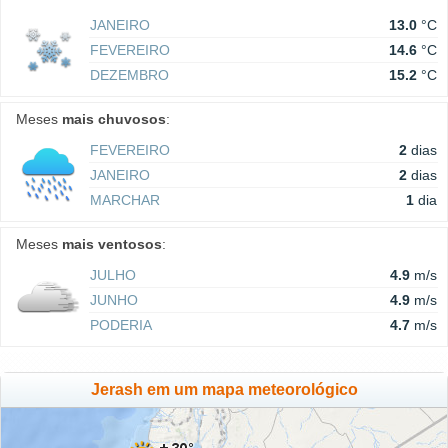
JANEIRO
13.0
°C
FEVEREIRO
14.6
°C
DEZEMBRO
15.2
°C
Meses
mais chuvosos
:
FEVEREIRO
2
dias
JANEIRO
2
dias
MARCHAR
1
dia
Meses
mais ventosos
:
JULHO
4.9
m/s
JUNHO
4.9
m/s
PODERIA
4.7
m/s
Jerash em um mapa meteorológico