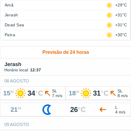
Amã
+29°C
Jerash
+31°C
Dead Sea
+31°C
Petra
+30°C
Previsão de 24 horas
Jerash
Horário local:
12:37
08 AGOSTO
SL
SL
34
°
C
31
°
C
15
18
00
00
7 m/s
8 m/s
L
26
°
C
21
00
4 m/s
09 AGOSTO