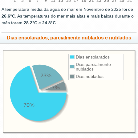
1
3
5
7
9
11
13
15
17
19
21
23
25
27
29
31
A temperatura média da água do mar em Novembro de 2025 foi de
26.6°C
. As temperaturas do mar mais altas e mais baixas durante o
mês foram
28.2°C
e
24.8°C
.
Dias ensolarados, parcialmente nublados e nublados
Dias ensolarados
Dias parcialmente
nublados
23%
Dias nublados
7%
70%