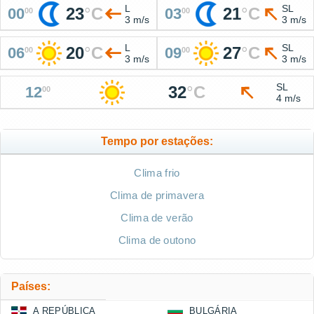
L
SL
23
°
C
21
°
C
00
03
00
00
3 m/s
3 m/s
L
SL
20
°
C
27
°
C
06
09
00
00
3 m/s
3 m/s
SL
32
°
C
12
00
4 m/s
Tempo por estações:
Clima frio
Clima de primavera
Clima de verão
Clima de outono
Países:
A REPÚBLICA
BULGÁRIA