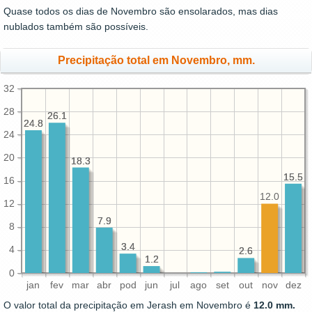
Quase todos os dias de Novembro são ensolarados, mas dias
nublados também são possíveis.
Precipitação total em Novembro, mm.
32
28
26.1
26.1
24.8
24.8
24
20
18.3
18.3
15.5
15.5
16
12.0
12
7.9
7.9
8
3.4
3.4
4
2.6
2.6
1.2
1.2
0
jan
fev
mar
abr
pod
jun
jul
ago
set
out
nov
dez
O valor total da precipitação em Jerash em Novembro é
12.0 mm.