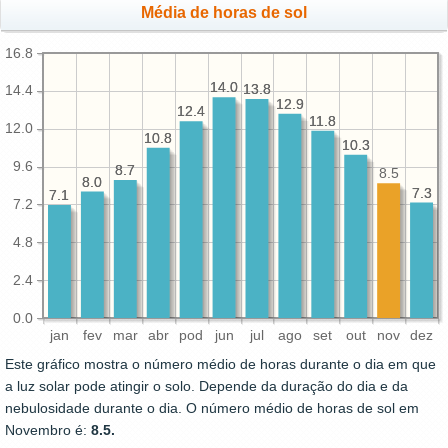
Média de horas de sol
16.8
14.0
14.0
13.8
13.8
14.4
12.9
12.9
12.4
12.4
11.8
11.8
12.0
10.8
10.8
10.3
10.3
9.6
8.7
8.7
8.5
8.0
8.0
7.3
7.3
7.1
7.1
7.2
4.8
2.4
0.0
jan
fev
mar
abr
pod
jun
jul
ago
set
out
nov
dez
Este gráfico mostra o número médio de horas durante o dia em que
a luz solar pode atingir o solo. Depende da duração do dia e da
nebulosidade durante o dia. O número médio de horas de sol em
Novembro é:
8.5.