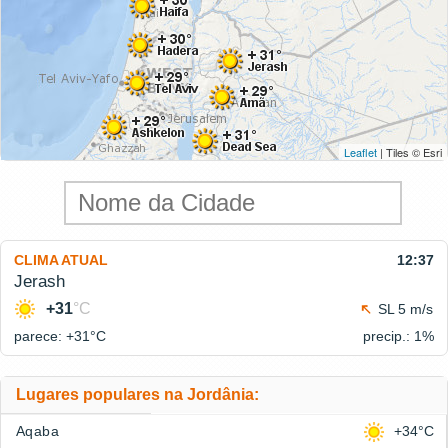
Leaflet
| Tiles © Esri
CLIMA ATUAL
12:37
Jerash
+31
°C
SL 5 m/s
parece: +31°
C
precip.: 1%
Lugares populares na Jordânia:
Aqaba
+34°C