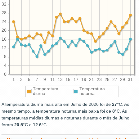
32
28
24
20
16
12
8
4
0
1
3
5
7
9
11
13
15
17
19
21
23
25
27
29
31
Temperatura
Temperatura
diurna
noturna
A temperatura diurna mais alta em Julho de 2026 foi de
27
°C. Ao
mesmo tempo, a temperatura noturna mais baixa foi de
8
°C. As
temperaturas médias diurnas e noturnas durante o mês de Julho
foram
20.5
°C e
12.6
°C.