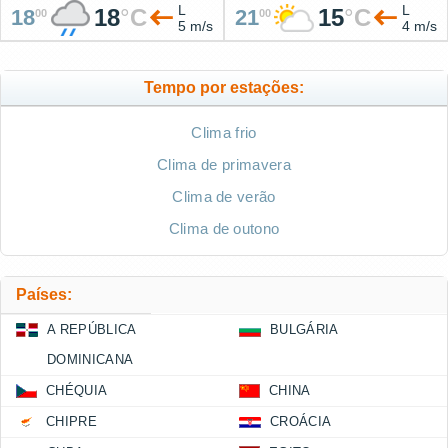
L
L
18
°
C
15
°
C
18
21
00
00
5 m/s
4 m/s
Tempo por estações:
Clima frio
Clima de primavera
Clima de verão
Clima de outono
Países:
A REPÚBLICA
BULGÁRIA
DOMINICANA
CHÉQUIA
CHINA
CHIPRE
CROÁCIA