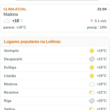
CLIMA ATUAL
21:04
Madona
+18
°C
S 1 m/s
parece: +18°
C
precip.: 19%
Lugares populares na Letônia:
Ventspils
+19°C
Daugavpils
+21°C
Kuldiga
+18°C
Liepāja
+19°C
Madona
+18°C
Rezekne
+22°C
Riga
+20°C
Saldus
+19°C