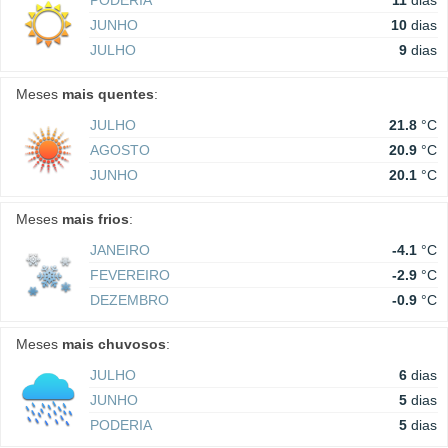
PODERIA
11
dias
JUNHO
10
dias
JULHO
9
dias
Meses
mais quentes
:
JULHO
21.8
°C
AGOSTO
20.9
°C
JUNHO
20.1
°C
Meses
mais frios
:
JANEIRO
-4.1
°C
FEVEREIRO
-2.9
°C
DEZEMBRO
-0.9
°C
Meses
mais chuvosos
:
JULHO
6
dias
JUNHO
5
dias
PODERIA
5
dias