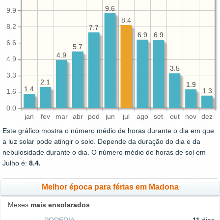
9.6
9.6
9.9
8.4
8.2
7.7
7.7
6.9
6.9
6.9
6.9
6.6
5.7
5.7
4.9
4.9
4.9
3.5
3.5
3.3
2.1
2.1
1.9
1.9
1.4
1.4
1.3
1.3
1.6
0.0
jan
fev
mar
abr
pod
jun
jul
ago
set
out
nov
dez
Este gráfico mostra o número médio de horas durante o dia em que
a luz solar pode atingir o solo. Depende da duração do dia e da
nebulosidade durante o dia. O número médio de horas de sol em
Julho é:
8.4.
Melhor época para férias em Madona
Meses
mais ensolarados
: