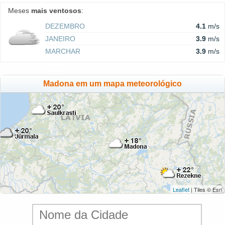
Meses
mais ventosos
:
DEZEMBRO
4.1
m/s
JANEIRO
3.9
m/s
MARCHAR
3.9
m/s
Madona em um mapa meteorológico
Leaflet
| Tiles © Esri