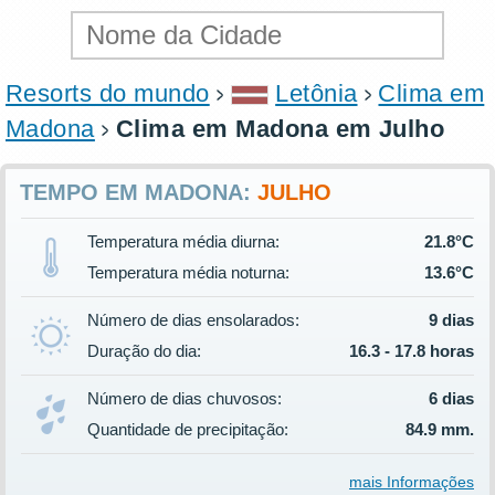
Resorts do mundo
Letônia
Clima em
Madona
Clima em Madona em Julho
TEMPO EM MADONA:
JULHO
Temperatura média diurna:
21.8°C
Temperatura média noturna:
13.6°C
Número de dias ensolarados:
9 dias
Duração do dia:
16.3 - 17.8 horas
Número de dias chuvosos:
6 dias
Quantidade de precipitação:
84.9 mm.
mais Informações