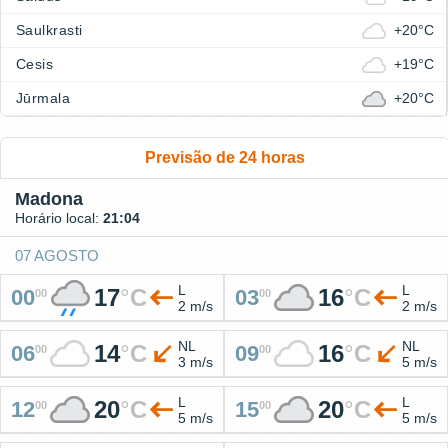
Saulkrasti
+20°C
Cesis
+19°C
Jūrmala
+20°C
Previsão de 24 horas
Madona
Horário local:
21:04
07 AGOSTO
L
L
17
°
C
16
°
C
00
03
00
00
2 m/s
2 m/s
NL
NL
14
°
C
16
°
C
06
09
00
00
3 m/s
5 m/s
L
L
20
°
C
20
°
C
12
15
00
00
5 m/s
5 m/s