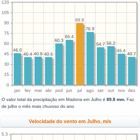
120
105
89.8
90
76.9
76.9
75
65.4
65.4
60.3
60.3
56.2
56.2
60
54.7
54.7
46.0
46.0
45.4
45.4
40.9
40.9
40.7
40.7
45
40.5
40.5
40.4
40.4
30
15
0
jan
fev
mar
abr
pod
jun
jul
ago
set
out
nov
dez
O valor total da precipitação em Madona em Julho é
89.8 mm.
Faz
de julho o mês mais chuvoso do ano.
Velocidade do vento em Julho, m/s
5.3