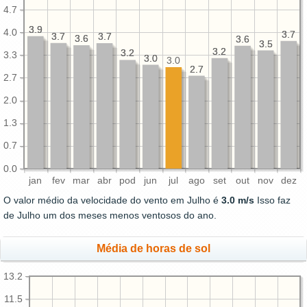
4.7
3.9
3.9
4.0
3.7
3.7
3.7
3.7
3.7
3.7
3.6
3.6
3.6
3.6
3.5
3.5
3.2
3.2
3.2
3.2
3.3
3.0
3.0
3.0
2.7
2.7
2.7
2.0
1.3
0.7
0.0
jan
fev
mar
abr
pod
jun
jul
ago
set
out
nov
dez
O valor médio da velocidade do vento em Julho é
3.0 m/s
Isso faz
de Julho um dos meses menos ventosos do ano.
Média de horas de sol
13.2
11.5