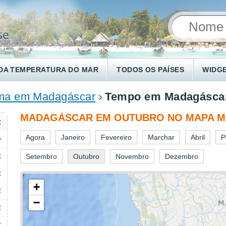
DA TEMPERATURA DO MAR
TODOS OS PAÍSES
WIDG
ma em Madagáscar
Tempo em Madagásca
MADAGÁSCAR EM OUTUBRO NO MAPA 
:
Agora
Janeiro
Fevereiro
Marchar
Abril
P
C
Setembro
Outubro
Novembro
Dezembro
C
+
C
−
C
C