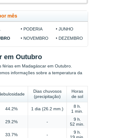
por mês
L
PODERIA
JUNHO
UBRO
NOVEMBRO
DEZEMBRO
ar em Outubro
uas férias em Madagáscar em Outubro.
emos informações sobre a temperatura da
Dias chuvosos
Horas
Nebulosidade
(precipitação)
de sol
8 h.
44.2%
1 dia (26.2 mm.)
1 min.
9 h.
29.2%
-
52 min.
9 h.
33.7%
-
19 min.