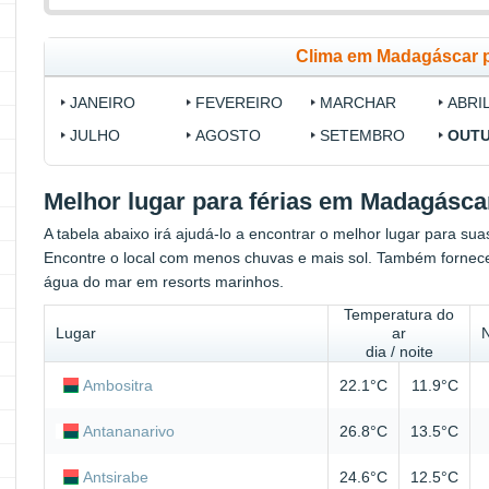
Clima em Madagáscar 
JANEIRO
FEVEREIRO
MARCHAR
ABRI
JULHO
AGOSTO
SETEMBRO
OUT
Melhor lugar para férias em Madagásc
A tabela abaixo irá ajudá-lo a encontrar o melhor lugar para s
Encontre o local com menos chuvas e mais sol. Também fornec
água do mar em resorts marinhos.
Temperatura do
Lugar
ar
dia / noite
Ambositra
22.1°C
11.9°C
Antananarivo
26.8°C
13.5°C
Antsirabe
24.6°C
12.5°C