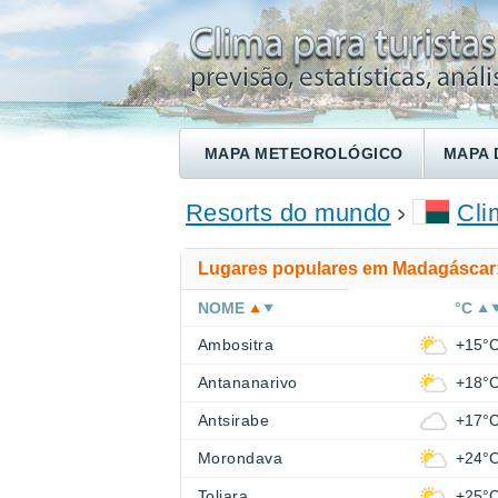
MAPA METEOROLÓGICO
MAPA 
ENCONTRE UM HOTEL
Resorts do mundo
Cli
Lugares populares em Madagáscar
NOME
°C
Ambositra
+15°
Antananarivo
+18°
Antsirabe
+17°
Morondava
+24°
Toliara
+25°