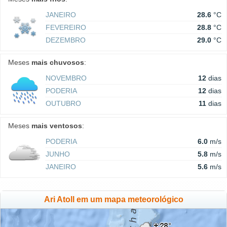
JANEIRO
28.6
°C
FEVEREIRO
28.8
°C
DEZEMBRO
29.0
°C
Meses
mais chuvosos
:
NOVEMBRO
12
dias
PODERIA
12
dias
OUTUBRO
11
dias
Meses
mais ventosos
:
PODERIA
6.0
m/s
JUNHO
5.8
m/s
JANEIRO
5.6
m/s
Ari Atoll em um mapa meteorológico