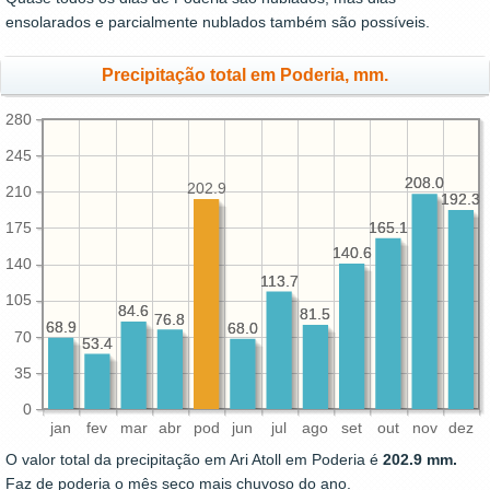
ensolarados e parcialmente nublados também são possíveis.
Precipitação total em Poderia, mm.
280
245
208.0
208.0
202.9
210
192.3
192.3
165.1
165.1
175
140.6
140.6
140
113.7
113.7
105
84.6
84.6
81.5
81.5
76.8
76.8
68.9
68.9
68.0
68.0
70
53.4
53.4
35
0
jan
fev
mar
abr
pod
jun
jul
ago
set
out
nov
dez
O valor total da precipitação em Ari Atoll em Poderia é
202.9 mm.
Faz de poderia o mês seco mais chuvoso do ano.