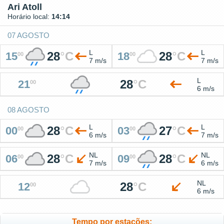
Ari Atoll
Horário local:
14:14
07 AGOSTO
L
L
28
°
C
28
°
C
15
18
00
00
7 m/s
7 m/s
L
28
°
C
21
00
6 m/s
08 AGOSTO
L
L
28
°
C
27
°
C
00
03
00
00
6 m/s
7 m/s
NL
NL
28
°
C
28
°
C
06
09
00
00
7 m/s
6 m/s
NL
28
°
C
12
00
6 m/s
Tempo por estações: