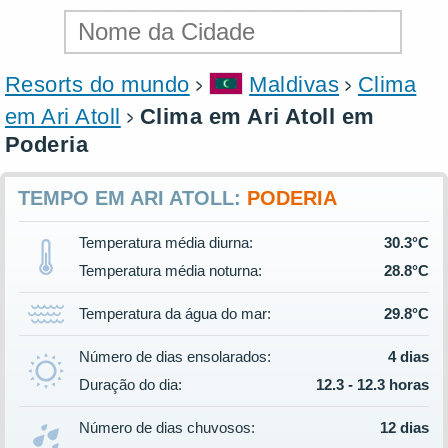
Resorts do mundo
Maldivas
Clima
em Ari Atoll
Clima em Ari Atoll em
Poderia
TEMPO EM ARI ATOLL:
PODERIA
Temperatura média diurna:
30.3°C
Temperatura média noturna:
28.8°C
Temperatura da água do mar:
29.8°C
Número de dias ensolarados:
4 dias
Duração do dia:
12.3 - 12.3 horas
Número de dias chuvosos:
12 dias