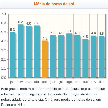
Média de horas de sol
7.4
6.2
6.2
6.3
6.0
6.0
6.0
6.0
5.3
5.3
5.1
5.1
5.3
4.9
4.9
4.9
4.9
4.9
4.9
4.9
4.9
4.8
4.8
4.5
4.5
4.3
4.2
3.2
2.1
1.1
0.0
jan
fev
mar
abr
pod
jun
jul
ago
set
out
nov
dez
Este gráfico mostra o número médio de horas durante o dia em que
a luz solar pode atingir o solo. Depende da duração do dia e da
nebulosidade durante o dia. O número médio de horas de sol em
Poderia é:
4.3.