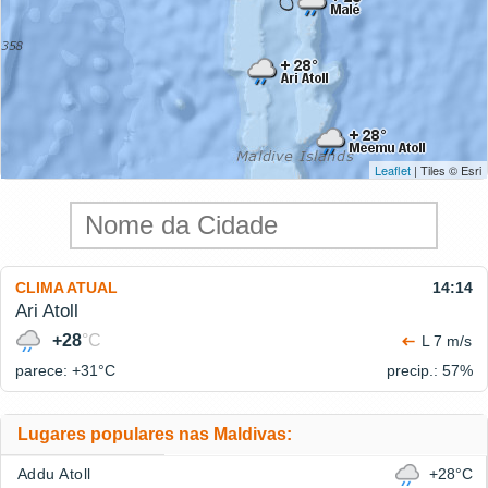
Leaflet
| Tiles © Esri
CLIMA ATUAL
14:14
Ari Atoll
+28
°C
L 7 m/s
parece: +31°
C
precip.: 57%
Lugares populares nas Maldivas:
Addu Atoll
+28°C