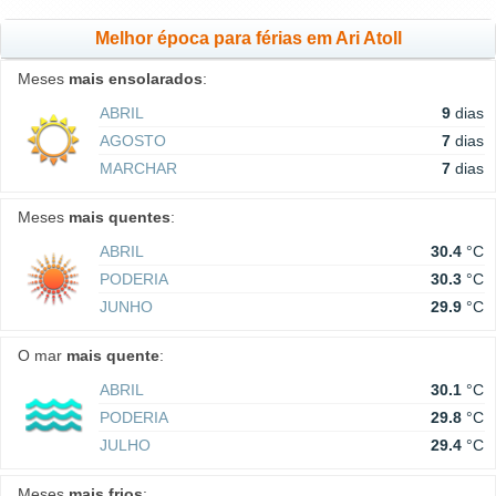
Melhor época para férias em Ari Atoll
Meses
mais ensolarados
:
ABRIL
9
dias
AGOSTO
7
dias
MARCHAR
7
dias
Meses
mais quentes
:
ABRIL
30.4
°C
PODERIA
30.3
°C
JUNHO
29.9
°C
O mar
mais quente
:
ABRIL
30.1
°C
PODERIA
29.8
°C
JULHO
29.4
°C
Meses
mais frios
: