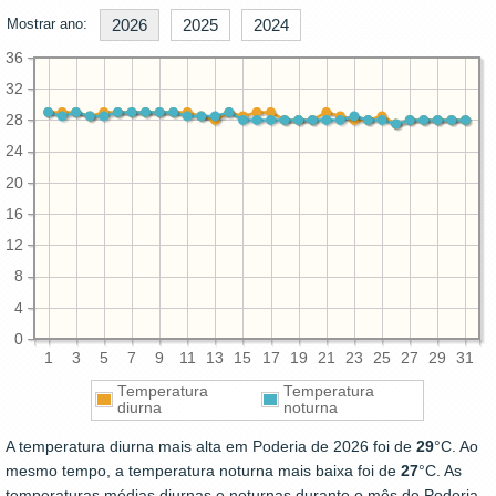
Mostrar ano:
2026
2025
2024
36
32
28
24
20
16
12
8
4
0
1
3
5
7
9
11
13
15
17
19
21
23
25
27
29
31
Temperatura
Temperatura
diurna
noturna
A temperatura diurna mais alta em Poderia de 2026 foi de
29
°C. Ao
mesmo tempo, a temperatura noturna mais baixa foi de
27
°C. As
temperaturas médias diurnas e noturnas durante o mês de Poderia