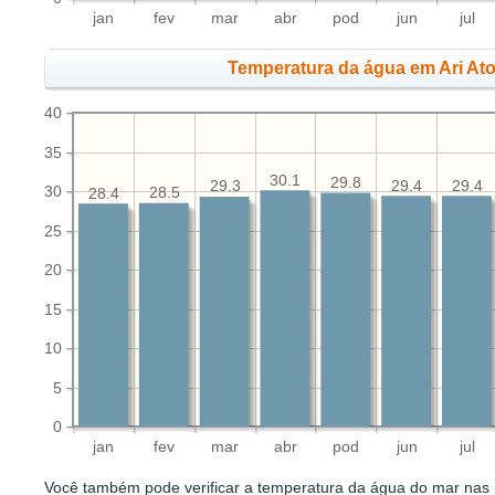
jan
fev
mar
abr
pod
jun
jul
Temperatura da água em Ari Ato
40
35
30.1
29.8
29.4
29.4
29.3
30
28.5
28.4
25
20
15
10
5
0
jan
fev
mar
abr
pod
jun
jul
Você também pode verificar a temperatura da água do mar nas