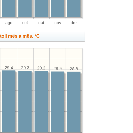
ago
set
out
nov
dez
oll mês a mês, °C
29.4
29.3
29.2
28.9
28.8