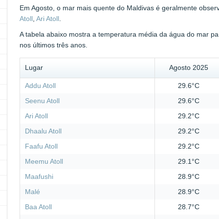
Em Agosto, o mar mais quente do Maldivas é geralmente observ
Atoll
,
Ari Atoll
.
A tabela abaixo mostra a temperatura média da água do mar pa
nos últimos três anos.
Lugar
Agosto 2025
Addu Atoll
29.6°C
Seenu Atoll
29.6°C
Ari Atoll
29.2°C
Dhaalu Atoll
29.2°C
Faafu Atoll
29.2°C
Meemu Atoll
29.1°C
Maafushi
28.9°C
Malé
28.9°C
Baa Atoll
28.7°C