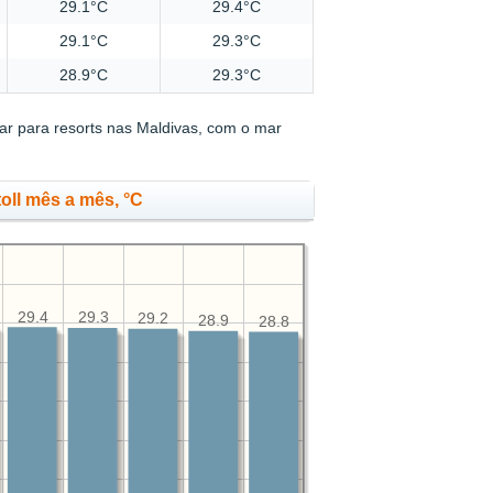
29.1°C
29.4°C
29.1°C
29.3°C
28.9°C
29.3°C
r para resorts nas Maldivas, com o mar
oll mês a mês, °C
29.4
29.3
29.2
28.9
28.8