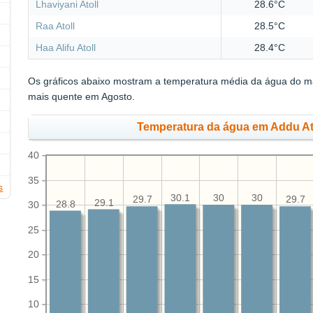
Lhaviyani Atoll
28.6°C
Raa Atoll
28.5°C
Haa Alifu Atoll
28.4°C
Os gráficos abaixo mostram a temperatura média da água do ma
mais quente em Agosto.
Temperatura da água em Addu At
40
35
s
30.1
30
30
29.7
29.7
29.1
28.8
30
25
20
15
10