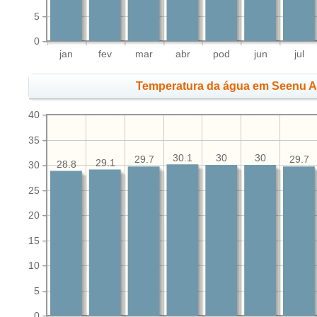
5
0
jan
fev
mar
abr
pod
jun
jul
Temperatura da água em Seenu At
40
35
30.1
30
30
29.7
29.7
29.1
28.8
30
25
20
15
10
5
0