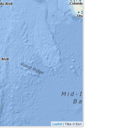
Leaflet
| Tiles © Esri