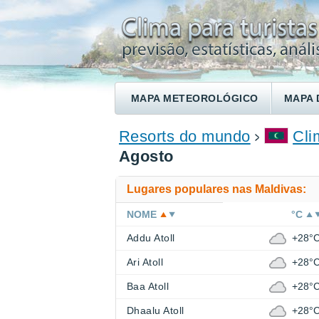
MAPA METEOROLÓGICO
MAPA 
ENCONTRE UM HOTEL
Resorts do mundo
Cli
Agosto
Lugares populares nas Maldivas:
NOME
°C
Addu Atoll
+28°
Ari Atoll
+28°
Baa Atoll
+28°
Dhaalu Atoll
+28°