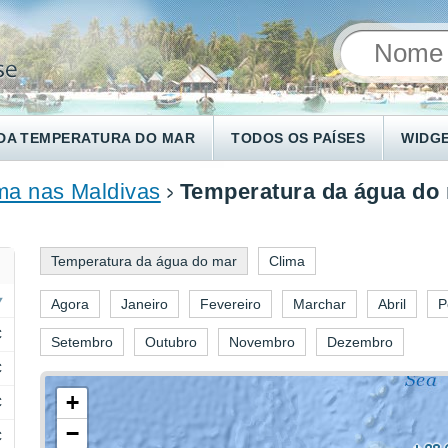
DA TEMPERATURA DO MAR
TODOS OS PAÍSES
WIDG
ma nas Maldivas
Temperatura da água do
Temperatura da água do mar
Clima
Agora
Janeiro
Fevereiro
Marchar
Abril
P
C
Setembro
Outubro
Novembro
Dezembro
C
+
C
−
C