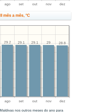
ago
set
out
nov
dez
ll mês a mês, °C
29.2
29.1
29.1
29
28.8
ago
set
out
nov
dez
 Maldivas nos outros meses do ano para