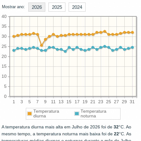
Mostrar ano:
2026
2025
2024
40
35
30
25
20
15
10
5
0
1
3
5
7
9
11
13
15
17
19
21
23
25
27
29
31
Temperatura
Temperatura
diurna
noturna
A temperatura diurna mais alta em Julho de 2026 foi de
32
°C. Ao
mesmo tempo, a temperatura noturna mais baixa foi de
22
°C. As
temperaturas médias diurnas e noturnas durante o mês de Julho