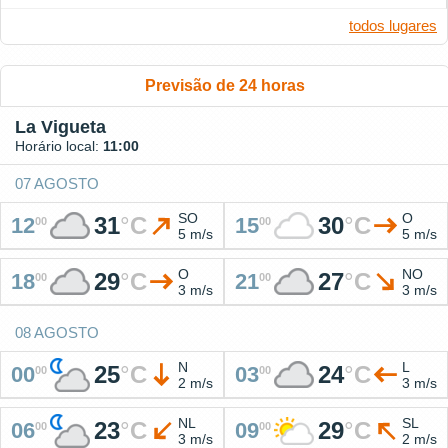
todos lugares
Previsão de 24 horas
La Vigueta
Horário local:
11:00
07 AGOSTO
SO
O
31
°
C
30
°
C
12
15
00
00
5 m/s
5 m/s
O
NO
29
°
C
27
°
C
18
21
00
00
3 m/s
3 m/s
08 AGOSTO
N
L
25
°
C
24
°
C
00
03
00
00
2 m/s
3 m/s
NL
SL
23
°
C
29
°
C
06
09
00
00
3 m/s
2 m/s