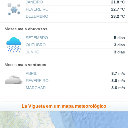
JANEIRO
21.8
°C
FEVEREIRO
22.7
°C
DEZEMBRO
23.2
°C
Meses
mais chuvosos
:
SETEMBRO
5
dias
OUTUBRO
3
dias
JUNHO
3
dias
Meses
mais ventosos
:
ABRIL
3.7
m/s
FEVEREIRO
3.6
m/s
MARCHAR
3.6
m/s
La Vigueta em um mapa meteorológico