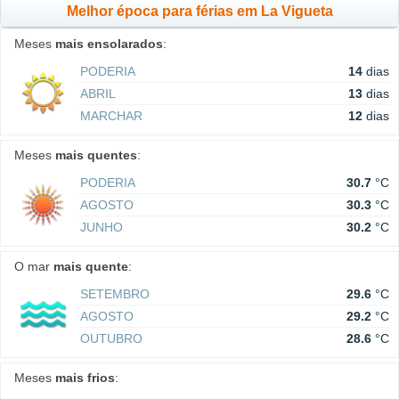
Melhor época para férias em La Vigueta
Meses
mais ensolarados
:
PODERIA
14
dias
ABRIL
13
dias
MARCHAR
12
dias
Meses
mais quentes
:
PODERIA
30.7
°C
AGOSTO
30.3
°C
JUNHO
30.2
°C
O mar
mais quente
:
SETEMBRO
29.6
°C
AGOSTO
29.2
°C
OUTUBRO
28.6
°C
Meses
mais frios
: