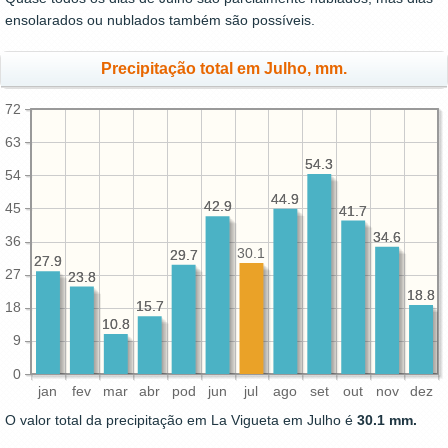
ensolarados ou nublados também são possíveis.
Precipitação total em Julho, mm.
72
63
54.3
54.3
54
44.9
44.9
42.9
42.9
45
41.7
41.7
34.6
34.6
36
30.1
29.7
29.7
27.9
27.9
27
23.8
23.8
18.8
18.8
15.7
15.7
18
10.8
10.8
9
0
jan
fev
mar
abr
pod
jun
jul
ago
set
out
nov
dez
O valor total da precipitação em La Vigueta em Julho é
30.1 mm.