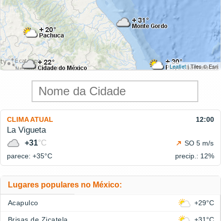
Leaflet
| Tiles © Esri
CLIMA ATUAL
12:00
La Vigueta
+31
°C
SO 5 m/s
parece: +35°
C
precip.: 12%
Lugares populares no México:
Acapulco
+29°C
Brisas de Zicatela
+31°C