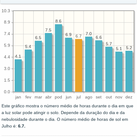
10.3
8.6
8.6
8.9
7.5
7.5
7.0
7.0
7.4
6.9
6.9
6.7
6.6
6.6
6.5
6.5
5.7
5.7
5.9
5.4
5.4
5.2
5.2
5.1
5.1
4.1
4.1
4.4
3.0
1.5
0.0
jan
fev
mar
abr
pod
jun
jul
ago
set
out
nov
dez
Este gráfico mostra o número médio de horas durante o dia em que
a luz solar pode atingir o solo. Depende da duração do dia e da
nebulosidade durante o dia. O número médio de horas de sol em
Julho é:
6.7.