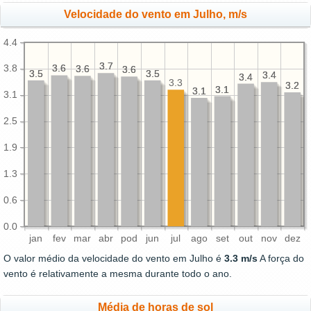
Velocidade do vento em Julho, m/s
4.4
3.7
3.7
3.8
3.6
3.6
3.6
3.6
3.6
3.6
3.5
3.5
3.5
3.5
3.4
3.4
3.4
3.4
3.3
3.2
3.2
3.1
3.1
3.1
3.1
3.1
2.5
1.9
1.3
0.6
0.0
jan
fev
mar
abr
pod
jun
jul
ago
set
out
nov
dez
O valor médio da velocidade do vento em Julho é
3.3 m/s
A força do
vento é relativamente a mesma durante todo o ano.
Média de horas de sol