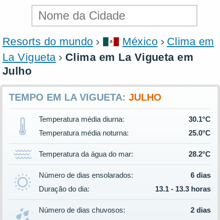
Resorts do mundo
México
Clima em
La Vigueta
Clima em La Vigueta em
Julho
TEMPO EM LA VIGUETA:
JULHO
Temperatura média diurna:
30.1°C
Temperatura média noturna:
25.0°C
Temperatura da água do mar:
28.2°C
Número de dias ensolarados:
6 dias
Duração do dia:
13.1 - 13.3 horas
Número de dias chuvosos:
2 dias