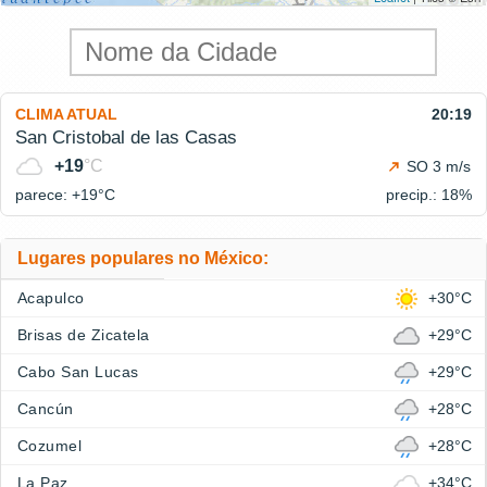
CLIMA ATUAL
20:19
San Cristobal de las Casas
+19
°C
SO 3 m/s
parece: +19°
C
precip.: 18%
Lugares populares no México:
Acapulco
+30°C
Brisas de Zicatela
+29°C
Cabo San Lucas
+29°C
Cancún
+28°C
Cozumel
+28°C
La Paz
+34°C