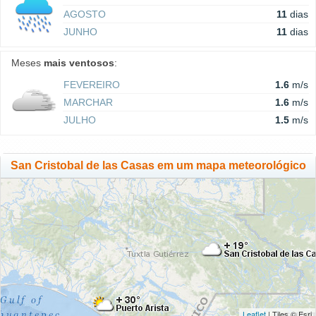
AGOSTO
11
dias
JUNHO
11
dias
Meses
mais ventosos
:
FEVEREIRO
1.6
m/s
MARCHAR
1.6
m/s
JULHO
1.5
m/s
San Cristobal de las Casas em um mapa meteorológico
Leaflet
| Tiles © Esri