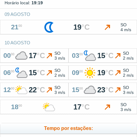
Horário local:
19:19
09 AGOSTO
SO
19
°
C
21
00
4 m/s
10 AGOSTO
SO
SO
17
°
C
15
°
C
00
03
00
00
3 m/s
2 m/s
SO
SO
15
°
C
19
°
C
06
09
00
00
2 m/s
2 m/s
SO
SO
22
°
C
23
°
C
12
15
00
00
3 m/s
3 m/s
SO
17
°
C
18
00
3 m/s
Tempo por estações: