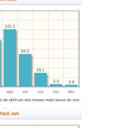
121.1
121.1
69.0
69.0
29.1
29.1
5.3
5.3
3.9
3.9
ago
set
out
nov
dez
az de abril um dos meses mais secos do ano.
bril, m/s