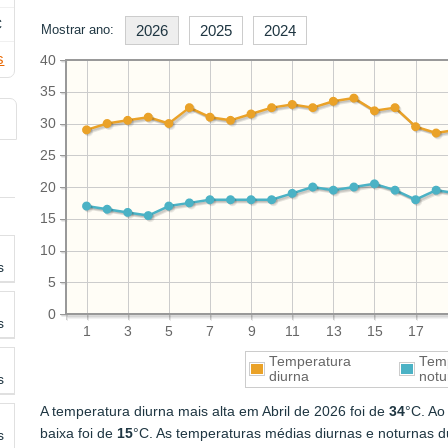
C
Mostrar ano:
2026
2025
2024
s
40
35
30
25
20
15
10
s
5
0
s
1
3
5
7
9
11
13
15
17
Temperatura
Tem
diurna
notu
s
A temperatura diurna mais alta em Abril de 2026 foi de
34
°C. Ao
baixa foi de
15
°C. As temperaturas médias diurnas e noturnas d
s