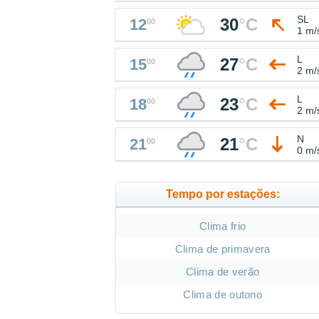
SL
30
°
C
12
00
1 m/
L
27
°
C
15
00
2 m/
L
23
°
C
18
00
2 m/
N
21
°
C
21
00
0 m/
Tempo por estações:
Clima frio
Clima de primavera
Clima de verão
Clima de outono