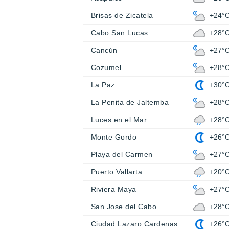
Brisas de Zicatela
+24°
Cabo San Lucas
+28°
Cancún
+27°
Cozumel
+28°
La Paz
+30°
La Penita de Jaltemba
+28°
Luces en el Mar
+28°
Monte Gordo
+26°
Playa del Carmen
+27°
Puerto Vallarta
+20°
Riviera Maya
+27°
San Jose del Cabo
+28°
Ciudad Lazaro Cardenas
+26°