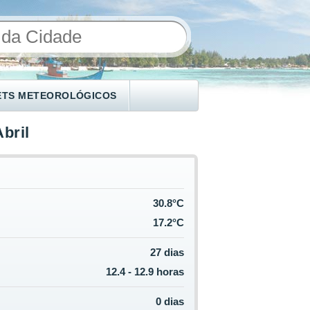
ETS METEOROLÓGICOS
bril
30.8°C
17.2°C
27 dias
12.4 - 12.9 horas
0 dias