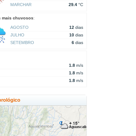
MARCHAR
29.4
°C
s
mais chuvosos
:
AGOSTO
12
dias
JULHO
10
dias
SETEMBRO
6
dias
1.8
m/s
1.8
m/s
1.8
m/s
rológico