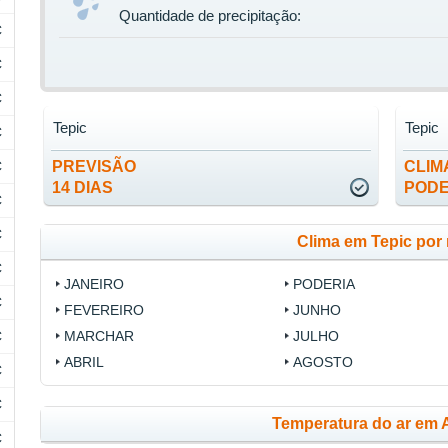
Quantidade de precipitação:
C
C
C
Tepic
Tepic
C
C
PREVISÃO
CLIM
14 DIAS
PODE
C
C
Clima em Tepic por
C
JANEIRO
PODERIA
C
FEVEREIRO
JUNHO
C
MARCHAR
JULHO
ABRIL
AGOSTO
C
C
Temperatura do ar em A
C