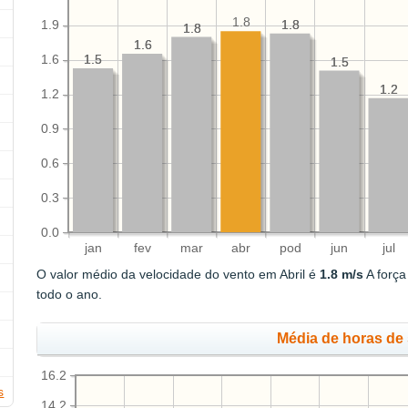
1.8
1.8
1.8
1.9
1.8
1.8
1.6
1.6
1.5
1.5
1.6
1.5
1.5
1.2
1.2
1.2
0.9
0.6
0.3
0.0
jan
fev
mar
abr
pod
jun
jul
O valor médio da velocidade do vento em Abril é
1.8 m/s
A força
todo o ano.
Média de horas de 
16.2
s
14.2