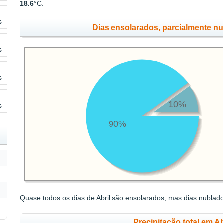
18.6
°C.
s
Dias ensolarados, parcialmente n
s
s
10%
s
90%
Quase todos os dias de Abril são ensolarados, mas dias nublad
Precipitação total em Ab