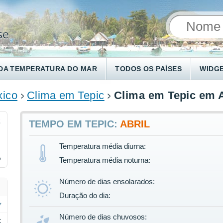
DA TEMPERATURA DO MAR
TODOS OS PAÍSES
WIDG
ico
Clima em Tepic
Clima em Tepic em A
2
TEMPO EM TEPIC:
ABRIL
Temperatura média diurna:
%
Temperatura média noturna:
Número de dias ensolarados:
Duração do dia:
Número de dias chuvosos:
C