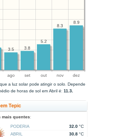
8.9
8.9
8.3
8.3
5.2
5.2
3.8
3.8
3.5
3.5
ago
set
out
nov
dez
ue a luz solar pode atingir o solo. Depende
édio de horas de sol em Abril é:
11.3.
 em Tepic
s
mais quentes
:
PODERIA
32.0
°C
ABRIL
30.8
°C