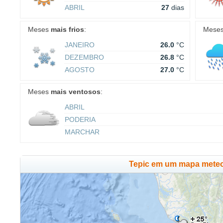
ABRIL
27
dias
Meses
mais frios
:
Mese
JANEIRO
26.0
°C
DEZEMBRO
26.8
°C
AGOSTO
27.0
°C
Meses
mais ventosos
:
ABRIL
PODERIA
MARCHAR
Tepic em um mapa meteo