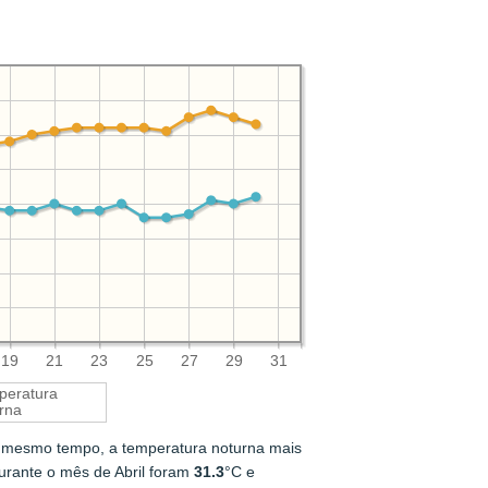
19
21
23
25
27
29
31
peratura
rna
 mesmo tempo, a temperatura noturna mais
urante o mês de Abril foram
31.3
°C e