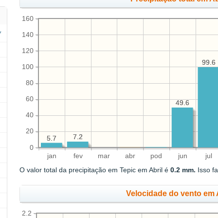
160
140
120
99.6
99.6
100
80
60
49.6
49.6
40
20
7.2
7.2
5.7
5.7
0
jan
fev
mar
abr
pod
jun
jul
O valor total da precipitação em Tepic em Abril é
0.2 mm.
Isso f
Velocidade do vento em A
2.2