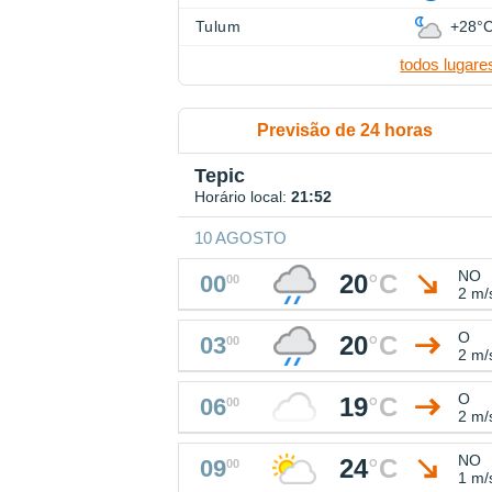
Tulum
+28°
todos lugare
Previsão de 24 horas
Tepic
Horário local:
21:52
10 AGOSTO
NO
20
°
C
00
00
2 m/
O
20
°
C
03
00
2 m/
O
19
°
C
06
00
2 m/
NO
24
°
C
09
00
1 m/