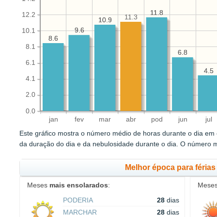
11.8
11.8
12.2
11.3
10.9
10.9
9.6
9.6
10.1
8.6
8.6
8.1
6.8
6.8
6.1
4.5
4.5
4.1
2.0
0.0
jan
fev
mar
abr
pod
jun
jul
Este gráfico mostra o número médio de horas durante o dia em q
da duração do dia e da nebulosidade durante o dia. O número m
Melhor época para férias
Meses
mais ensolarados
:
Mese
PODERIA
28
dias
MARCHAR
28
dias