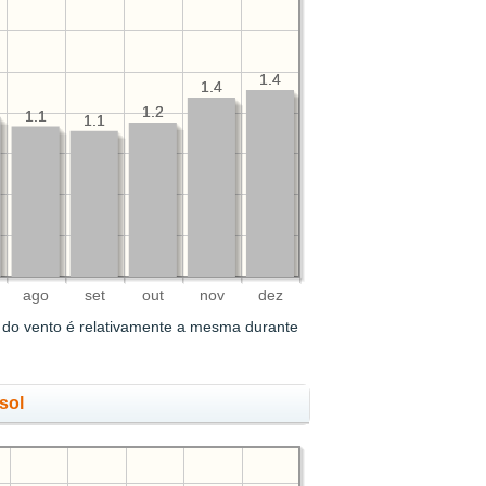
1.4
1.4
1.4
1.4
1.2
1.2
1.1
1.1
1.1
1.1
ago
set
out
nov
dez
 do vento é relativamente a mesma durante
sol